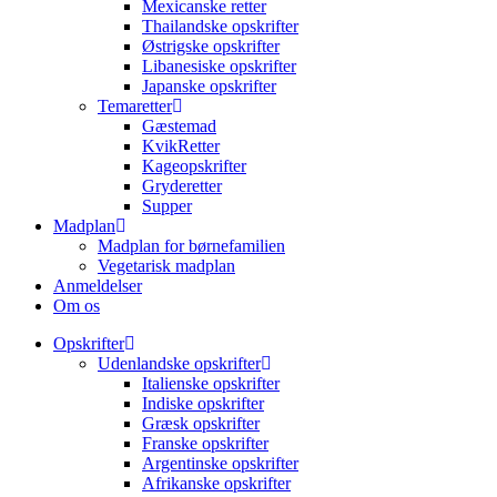
Mexicanske retter
Thailandske opskrifter
Østrigske opskrifter
Libanesiske opskrifter
Japanske opskrifter
Temaretter
Gæstemad
KvikRetter
Kageopskrifter
Gryderetter
Supper
Madplan
Madplan for børnefamilien
Vegetarisk madplan
Anmeldelser
Om os
Opskrifter
Udenlandske opskrifter
Italienske opskrifter
Indiske opskrifter
Græsk opskrifter
Franske opskrifter
Argentinske opskrifter
Afrikanske opskrifter