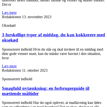
tilbereder lækre måltider, samler familie og venner og skaber minder.
Det er
Læs mere
Redaktionen
13. november 2023
Oksekød
3 forskellige typer af middag, du kan kokkerere med
oksekød
Sponsoreret indhold Hvis du står og skal invitere til en middag med
dine gode venner snart, kan du måske være havnet i den situation,
hvor
Læs mere
Redaktionen
11. oktober 2023
Sponsoreret indhold
Smagfuld nytænkning: en forbrugerguide til
mættende måltider
Sponsoreret indhold Har du også oplevet, at madlavning kan føles
som en udfordring i en travl hverdag? Det er okay, det har vi alle,