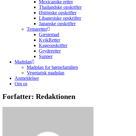
Mexicanske retter
Thailandske opskrifter
Østrigske opskrifter
Libanesiske opskrifter
Japanske opskrifter
Temaretter
Gæstemad
KvikRetter
Kageopskrifter
Gryderetter
Supper
Madplan
Madplan for børnefamilien
Vegetarisk madplan
Anmeldelser
Om os
Forfatter:
Redaktionen