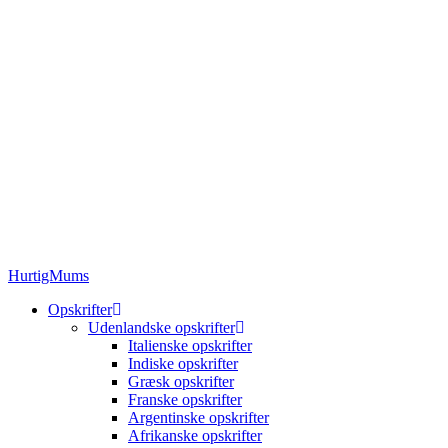
HurtigMums
Opskrifter
Udenlandske opskrifter
Italienske opskrifter
Indiske opskrifter
Græsk opskrifter
Franske opskrifter
Argentinske opskrifter
Afrikanske opskrifter