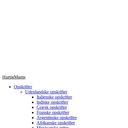
HurtigMums
Opskrifter
Udenlandske opskrifter
Italienske opskrifter
Indiske opskrifter
Græsk opskrifter
Franske opskrifter
Argentinske opskrifter
Afrikanske opskrifter
Mexicanske retter