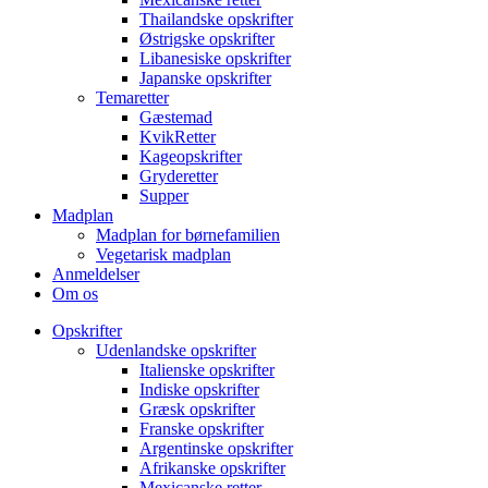
Thailandske opskrifter
Østrigske opskrifter
Libanesiske opskrifter
Japanske opskrifter
Temaretter
Gæstemad
KvikRetter
Kageopskrifter
Gryderetter
Supper
Madplan
Madplan for børnefamilien
Vegetarisk madplan
Anmeldelser
Om os
Opskrifter
Udenlandske opskrifter
Italienske opskrifter
Indiske opskrifter
Græsk opskrifter
Franske opskrifter
Argentinske opskrifter
Afrikanske opskrifter
Mexicanske retter