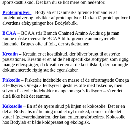
sportskosttilskud. Det kan du se lidt mere om nedenfor:
Proteinpulver
– Bodylab er Danmarks førende forhandler af
proteinpulver og udvikler af proteinpulver. Du kan få proteinpulver i
alverdens afskygninger hos Bodylab.dk.
BCAA
– BCAA står Branch Chained Amino Acids og ja man
kunne måske oversætte BCAA til forgrenede aminosyrer eller
lignende. Bruges ofte af folk, der styrketræner.
Kreatin
– Kreatin er et kosttilskud, der bliver brugt til at styrke
præstationer. Kreatin er en af de helt specifikke stoftyper, som rigtig
mange efterspørger, da kreatin er en af de kosttilskud, der har nogle
dokumenterede rigtig stærke egenskaber.
Fiskeolie
– Fiskeolie indeholde en masse af de eftertragtede Omega
3 fedtsyrer. Omega 3 fedtsyrer ligestilles ofte med fiskeolie, men
selvom fiskeolie indeholder mange omega 3 fedtsyrer – så er det
altså ikke helt det samme.
Kokosolie
– En af de nyere skud på linjen er kokosolie. Det er en
del af Bodylabs målretning mod et nyt marked, som er målrettet
varer i fødevareindustrien, der kan ernæringsforbedres. Kokosolie
hos Bodylab er både koldpresset og økologisk.