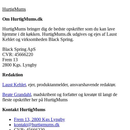
HurtigMums
Om HurtigMums.dk
HurtigMums bringer dig de bedste opskrifter som du kan lave
hjemme i dit køkken. HurtigMums.dk udgives og ejes af Laust
Kehlet og virksomheden Black Spring.
Black Spring ApS
CVR: 45666220
Frem 13
2800 Kgs. Lyngby
Redaktion
Laust Kehlet
, ejer, produktanmelder, ansvarshavende redaktør.
Beate Grandahl
, madskribent og forfatter og kreatør til langt de
fleste opskrifter her på HurtigMums
Kontakt HurtigMums
Frem 13, 2800 Kgs Lyngby
kontakt@hurtigmums.dk
CVR: 45666220