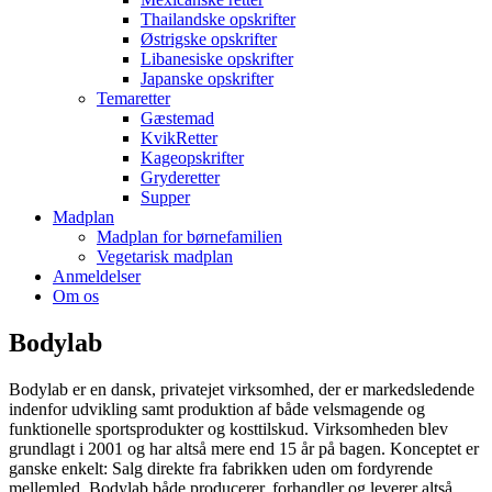
Thailandske opskrifter
Østrigske opskrifter
Libanesiske opskrifter
Japanske opskrifter
Temaretter
Gæstemad
KvikRetter
Kageopskrifter
Gryderetter
Supper
Madplan
Madplan for børnefamilien
Vegetarisk madplan
Anmeldelser
Om os
Bodylab
Bodylab er en dansk, privatejet virksomhed, der er markedsledende
indenfor udvikling samt produktion af både velsmagende og
funktionelle sportsprodukter og kosttilskud. Virksomheden blev
grundlagt i 2001 og har altså mere end 15 år på bagen. Konceptet er
ganske enkelt: Salg direkte fra fabrikken uden om fordyrende
mellemled. Bodylab både producerer, forhandler og leverer altså.