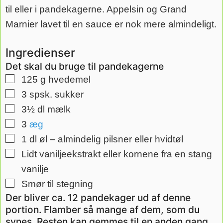
til eller i pandekagerne. Appelsin og Grand
Marnier lavet til en sauce er nok mere almindeligt.
Ingredienser
Det skal du bruge til pandekagerne
▢
125
g
hvedemel
▢
3
spsk.
sukker
▢
3½
dl
mælk
▢
3
æg
▢
1
dl
øl – almindelig pilsner eller hvidtøl
▢
Lidt vaniljeekstrakt eller kornene fra en stang
vanilje
▢
Smør til stegning
Der bliver ca. 12 pandekager ud af denne
portion. Flamber så mange af dem, som du
synes. Resten kan gemmes til en anden gang.