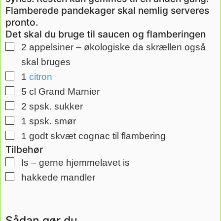
Flamberede pandekager skal nemlig serveres
pronto.
Det skal du bruge til saucen og flamberingen
▢
2
appelsiner – økologiske
da skrællen også
skal bruges
▢
1
citron
▢
5
cl
Grand Marnier
▢
2
spsk.
sukker
▢
1
spsk.
smør
▢
1
godt skvæt cognac til flambering
Tilbehør
▢
Is – gerne hjemmelavet is
▢
hakkede mandler
Sådan gør du