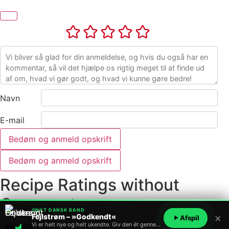
Navn
E-mail
Bedøm og anmeld opskrift
Bedøm og anmeld opskrift
Recipe Ratings without
Comment
NYT DANSK BAND
×
Fejlstrøm – »Godkendt«
Afspil
Vi er helt nye og helt ukendte. Giv den ét gennemlyt?