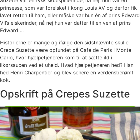
Suzette var en tysk skuespillerinde, nå nej, hun var en
prinsesse, som var forelsket i kong Louis XV og derfor fik
lavet retten til ham, eller måske var hun én af prins Edward
VII’s elskerinder, nå nej hun var datter til en ven af prins
Edward …
Historierne er mange og ifølge den sidstnævnte skulle
Crepe Suzette være opfundet på Café de Paris i Monte
Carlo, hvor hjælpetjeneren kom til at sætte ild i
likørsaucen ved et uheld. Hvad hjælpetjeneren hed? Han
hed Henri Charpentier og blev senere en verdensberømt
kok.
Opskrift på Crepes Suzette