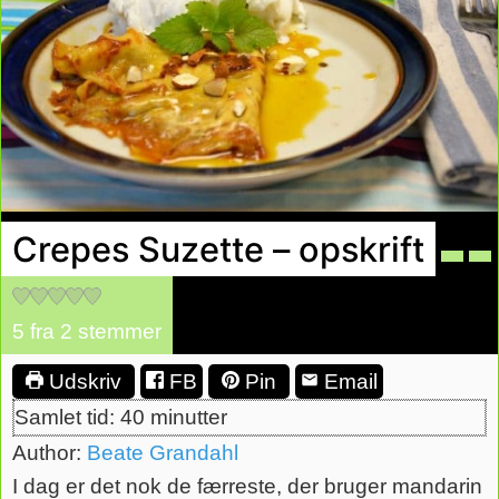
Crepes Suzette – opskrift
5
fra
2
stemmer
Udskriv
FB
Pin
Email
minutter
Samlet tid:
40
minutter
Author:
Beate Grandahl
I dag er det nok de færreste, der bruger mandarin