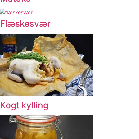
Flæskesvær
Kogt kylling