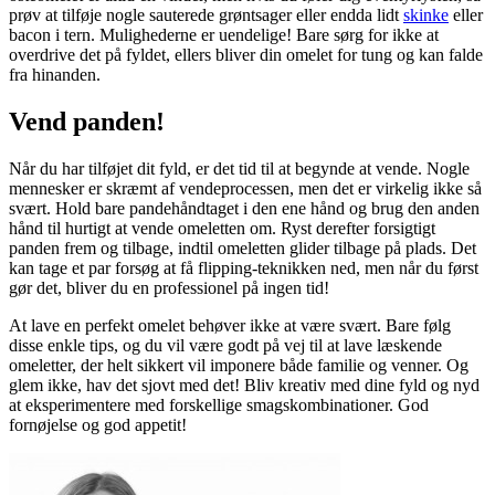
prøv at tilføje nogle sauterede grøntsager eller endda lidt
skinke
eller
bacon i tern. Mulighederne er uendelige! Bare sørg for ikke at
overdrive det på fyldet, ellers bliver din omelet for tung og kan falde
fra hinanden.
Vend panden!
Når du har tilføjet dit fyld, er det tid til at begynde at vende. Nogle
mennesker er skræmt af vendeprocessen, men det er virkelig ikke så
svært. Hold bare pandehåndtaget i den ene hånd og brug den anden
hånd til hurtigt at vende omeletten om. Ryst derefter forsigtigt
panden frem og tilbage, indtil omeletten glider tilbage på plads. Det
kan tage et par forsøg at få flipping-teknikken ned, men når du først
gør det, bliver du en professionel på ingen tid!
At lave en perfekt omelet behøver ikke at være svært. Bare følg
disse enkle tips, og du vil være godt på vej til at lave læskende
omeletter, der helt sikkert vil imponere både familie og venner. Og
glem ikke, hav det sjovt med det! Bliv kreativ med dine fyld og nyd
at eksperimentere med forskellige smagskombinationer. God
fornøjelse og god appetit!