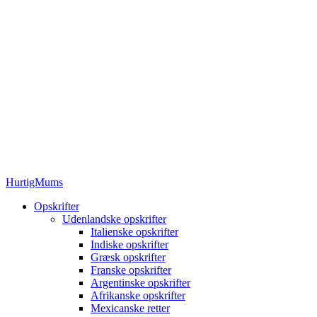
HurtigMums
Opskrifter
Udenlandske opskrifter
Italienske opskrifter
Indiske opskrifter
Græsk opskrifter
Franske opskrifter
Argentinske opskrifter
Afrikanske opskrifter
Mexicanske retter