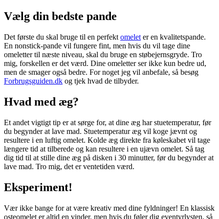
Vælg din bedste pande
Det første du skal bruge til en perfekt
omelet
er en kvalitetspande.
En nonstick-pande vil fungere fint, men hvis du vil tage dine
omeletter til næste niveau, skal du bruge en støbejernsgryde. Tro
mig, forskellen er det værd. Dine omeletter ser ikke kun bedre ud,
men de smager også bedre. For noget jeg vil anbefale, så besøg
Forbrugsguiden.dk
og tjek hvad de tilbyder.
Hvad med æg?
Et andet vigtigt tip er at sørge for, at dine æg har stuetemperatur, før
du begynder at lave mad. Stuetemperatur æg vil koge jævnt og
resultere i en luftig omelet. Kolde æg direkte fra køleskabet vil tage
længere tid at tilberede og kan resultere i en ujævn omelet. Så tag
dig tid til at stille dine æg på disken i 30 minutter, før du begynder at
lave mad. Tro mig, det er ventetiden værd.
Eksperiment!
Vær ikke bange for at være kreativ med dine fyldninger! En klassisk
osteomelet er altid en vinder, men hvis du føler dig eventyrlysten, så