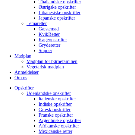
Thailandske opskrifter
Østrigske opskrifter
Libanesiske opskrifter
Japanske opskrifter
Temaretter
Gæstemad
KvikRetter
Kageopskrifter
Gryderetter
Supper
Madplan
Madplan for børnefamilien
Vegetarisk madplan
Anmeldelser
Om os
Opskrifter
Udenlandske opskrifter
Italienske opskrifter
Indiske opskrifter
Græsk opskrifter
Franske opskrifter
Argentinske opskrifter
Afrikanske opskrifter
Mexicanske retter