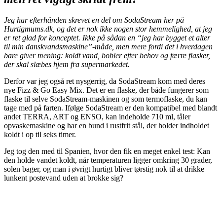
Jeg har efterhånden skrevet en del om SodaStream her på
Hurtigmums.dk, og det er nok ikke nogen stor hemmelighed, at jeg
er ret glad for konceptet. Ikke på sådan en “jeg har bygget et alter
til min danskvandsmaskine”-måde, men mere fordi det i hverdagen
bare giver mening: koldt vand, bobler efter behov og færre flasker,
der skal slæbes hjem fra supermarkedet.
Derfor var jeg også ret nysgerrig, da SodaStream kom med deres
nye Fizz & Go Easy Mix. Det er en flaske, der både fungerer som
flaske til selve SodaStream-maskinen og som termoflaske, du kan
tage med på farten. Ifølge SodaStream er den kompatibel med blandt
andet TERRA, ART og ENSO, kan indeholde 710 ml, tåler
opvaskemaskine og har en bund i rustfrit stål, der holder indholdet
koldt i op til seks timer.
Jeg tog den med til Spanien, hvor den fik en meget enkel test: Kan
den holde vandet koldt, når temperaturen ligger omkring 30 grader,
solen bager, og man i øvrigt hurtigt bliver tørstig nok til at drikke
lunkent postevand uden at brokke sig?