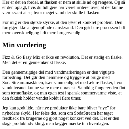
Her er det en fordel, at flasken er nem at skille ad og rengøre. Og så
er den oplagt, hvis du tidligere har været irriteret over, at det kunne
være svært at se, hvor meget vand der skulle i flasken.
For mig er den største styrke, at den løser et konkret problem. Den
forsøger ikke at genopfinde danskvand. Den gør bare processen lidt
mere overskuelig og lidt mere brugervenlig.
Min vurdering
Fizz & Go Easy Mix er ikke en revolution. Det er stadig en flaske.
Men det er en gennemtænkt flaske.
Den gennemsigtige del med vandmarkeringen er den vigtigste
forbedring. Det gør den nemmere og tryggere at bruge med
SodaStream-maskinen, især sammenlignet med ældre flasker, hvor
vandniveauet kunne være mere upræcist. Samtidig fungerer den fint
som termoflaske, og min egen test i spansk sommervarme viste, at
den faktisk holder vandet koldt i flere timer.
Jeg kan godt lide, når nye produkter ikke bare bliver “nye” for
nyhedens skyld. Her føles det, som om SodaStream har taget
feedback fra brugerne og gjort noget konkret ved det. Det er den
slags produktudvikling, man lægger mærke til i hverdagen.