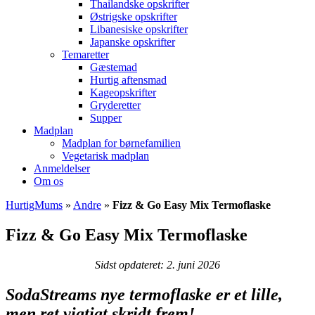
Thailandske opskrifter
Østrigske opskrifter
Libanesiske opskrifter
Japanske opskrifter
Temaretter
Gæstemad
Hurtig aftensmad
Kageopskrifter
Gryderetter
Supper
Madplan
Madplan for børnefamilien
Vegetarisk madplan
Anmeldelser
Om os
HurtigMums
»
Andre
»
Fizz & Go Easy Mix Termoflaske
Fizz & Go Easy Mix Termoflaske
Sidst opdateret: 2. juni 2026
SodaStreams nye termoflaske er et lille,
men ret vigtigt skridt frem!