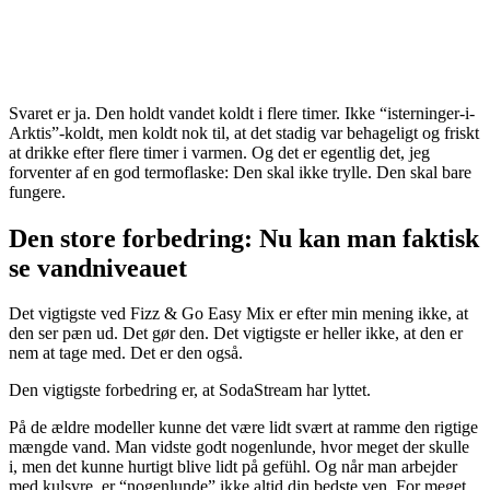
Svaret er ja. Den holdt vandet koldt i flere timer. Ikke “isterninger-i-
Arktis”-koldt, men koldt nok til, at det stadig var behageligt og friskt
at drikke efter flere timer i varmen. Og det er egentlig det, jeg
forventer af en god termoflaske: Den skal ikke trylle. Den skal bare
fungere.
Den store forbedring: Nu kan man faktisk
se vandniveauet
Det vigtigste ved Fizz & Go Easy Mix er efter min mening ikke, at
den ser pæn ud. Det gør den. Det vigtigste er heller ikke, at den er
nem at tage med. Det er den også.
Den vigtigste forbedring er, at SodaStream har lyttet.
På de ældre modeller kunne det være lidt svært at ramme den rigtige
mængde vand. Man vidste godt nogenlunde, hvor meget der skulle
i, men det kunne hurtigt blive lidt på gefühl. Og når man arbejder
med kulsyre, er “nogenlunde” ikke altid din bedste ven. For meget