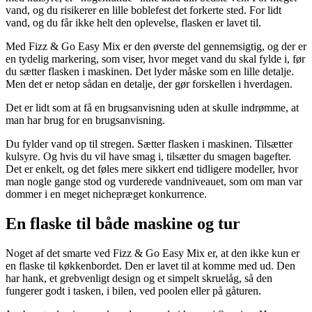
vand, og du risikerer en lille boblefest det forkerte sted. For lidt
vand, og du får ikke helt den oplevelse, flasken er lavet til.
Med Fizz & Go Easy Mix er den øverste del gennemsigtig, og der er
en tydelig markering, som viser, hvor meget vand du skal fylde i, før
du sætter flasken i maskinen. Det lyder måske som en lille detalje.
Men det er netop sådan en detalje, der gør forskellen i hverdagen.
Det er lidt som at få en brugsanvisning uden at skulle indrømme, at
man har brug for en brugsanvisning.
Du fylder vand op til stregen. Sætter flasken i maskinen. Tilsætter
kulsyre. Og hvis du vil have smag i, tilsætter du smagen bagefter.
Det er enkelt, og det føles mere sikkert end tidligere modeller, hvor
man nogle gange stod og vurderede vandniveauet, som om man var
dommer i en meget nichepræget konkurrence.
En flaske til både maskine og tur
Noget af det smarte ved Fizz & Go Easy Mix er, at den ikke kun er
en flaske til køkkenbordet. Den er lavet til at komme med ud. Den
har hank, et grebvenligt design og et simpelt skruelåg, så den
fungerer godt i tasken, i bilen, ved poolen eller på gåturen.