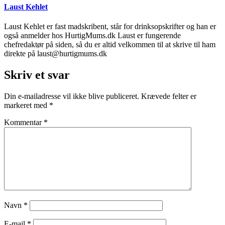
Laust Kehlet
Laust Kehlet er fast madskribent, står for drinksopskrifter og han er
også anmelder hos HurtigMums.dk Laust er fungerende
chefredaktør på siden, så du er altid velkommen til at skrive til ham
direkte på laust@hurtigmums.dk
Skriv et svar
Din e-mailadresse vil ikke blive publiceret.
Krævede felter er
markeret med
*
Kommentar
*
Navn
*
E-mail
*