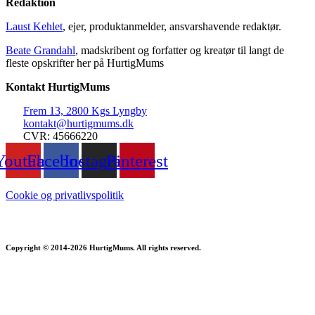
Redaktion
Laust Kehlet
, ejer, produktanmelder, ansvarshavende redaktør.
Beate Grandahl
, madskribent og forfatter og kreatør til langt de
fleste opskrifter her på HurtigMums
Kontakt HurtigMums
Frem 13, 2800 Kgs Lyngby
kontakt@hurtigmums.dk
CVR: 45666220
Youtube
Facebook
Instagram
Pinterest
Cookie og privatlivspolitik
Copyright © 2014-2026 HurtigMums. All rights reserved.