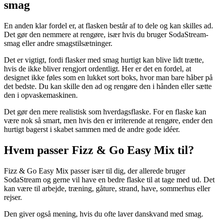
smag
En anden klar fordel er, at flasken består af to dele og kan skilles ad.
Det gør den nemmere at rengøre, især hvis du bruger SodaStream-
smag eller andre smagstilsætninger.
Det er vigtigt, fordi flasker med smag hurtigt kan blive lidt trætte,
hvis de ikke bliver rengjort ordentligt. Her er det en fordel, at
designet ikke føles som en lukket sort boks, hvor man bare håber på
det bedste. Du kan skille den ad og rengøre den i hånden eller sætte
den i opvaskemaskinen.
Det gør den mere realistisk som hverdagsflaske. For en flaske kan
være nok så smart, men hvis den er irriterende at rengøre, ender den
hurtigt bagerst i skabet sammen med de andre gode idéer.
Hvem passer Fizz & Go Easy Mix til?
Fizz & Go Easy Mix passer især til dig, der allerede bruger
SodaStream og gerne vil have en bedre flaske til at tage med ud. Det
kan være til arbejde, træning, gåture, strand, have, sommerhus eller
rejser.
Den giver også mening, hvis du ofte laver danskvand med smag.