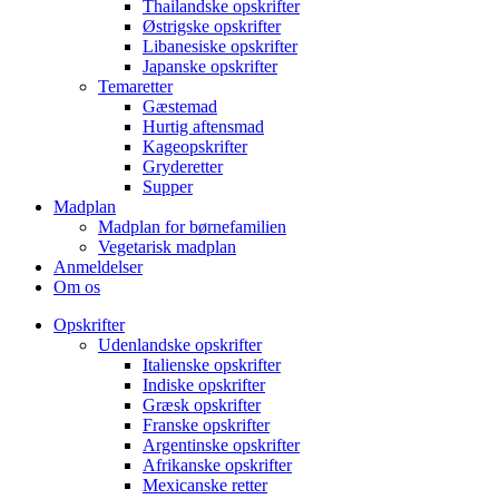
Thailandske opskrifter
Østrigske opskrifter
Libanesiske opskrifter
Japanske opskrifter
Temaretter
Gæstemad
Hurtig aftensmad
Kageopskrifter
Gryderetter
Supper
Madplan
Madplan for børnefamilien
Vegetarisk madplan
Anmeldelser
Om os
Opskrifter
Udenlandske opskrifter
Italienske opskrifter
Indiske opskrifter
Græsk opskrifter
Franske opskrifter
Argentinske opskrifter
Afrikanske opskrifter
Mexicanske retter