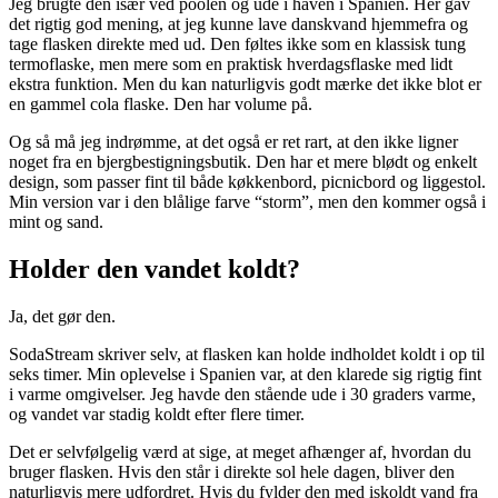
Jeg brugte den især ved poolen og ude i haven i Spanien. Her gav
det rigtig god mening, at jeg kunne lave danskvand hjemmefra og
tage flasken direkte med ud. Den føltes ikke som en klassisk tung
termoflaske, men mere som en praktisk hverdagsflaske med lidt
ekstra funktion. Men du kan naturligvis godt mærke det ikke blot er
en gammel cola flaske. Den har volume på.
Og så må jeg indrømme, at det også er ret rart, at den ikke ligner
noget fra en bjergbestigningsbutik. Den har et mere blødt og enkelt
design, som passer fint til både køkkenbord, picnicbord og liggestol.
Min version var i den blålige farve “storm”, men den kommer også i
mint og sand.
Holder den vandet koldt?
Ja, det gør den.
SodaStream skriver selv, at flasken kan holde indholdet koldt i op til
seks timer. Min oplevelse i Spanien var, at den klarede sig rigtig fint
i varme omgivelser. Jeg havde den stående ude i 30 graders varme,
og vandet var stadig koldt efter flere timer.
Det er selvfølgelig værd at sige, at meget afhænger af, hvordan du
bruger flasken. Hvis den står i direkte sol hele dagen, bliver den
naturligvis mere udfordret. Hvis du fylder den med iskoldt vand fra