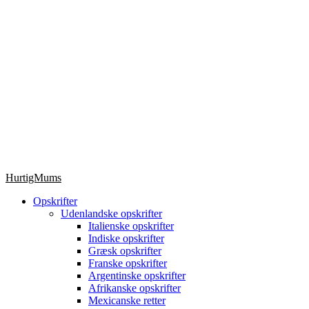
HurtigMums
Opskrifter
Udenlandske opskrifter
Italienske opskrifter
Indiske opskrifter
Græsk opskrifter
Franske opskrifter
Argentinske opskrifter
Afrikanske opskrifter
Mexicanske retter