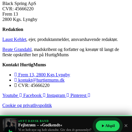
Black Spring ApS
CVR: 45666220
Frem 13
2800 Kgs. Lyngby
Redaktion
Laust Kehlet
, ejer, produktanmelder, ansvarshavende redaktør.
Beate Grandahl
, madskribent og forfatter og kreatør til langt de
fleste opskrifter her på HurtigMums
Kontakt HurtigMums
Frem 13, 2800 Kgs Lyngby
kontakt@hurtigmums.dk
CVR: 45666220
Youtube
Facebook
Instagram
Pinterest
Cookie og privatlivspolitik
NYT DANSK BAND
×
Fejlstrøm – »Godkendt«
Afspil
Copyright © 2014-2025 HurtigMums. All rights reserved.
Vi er helt nye og helt ukendte. Giv den ét gennemlyt?