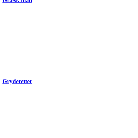
Græsk mad
Gryderetter