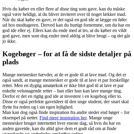
Hvis du køber en eller flere af disse ting som gave, kan du måske
også være heldigt, at du bliver inviteret over til noget lækker mad.
Når du skal købe en gave, er det også en god ide at lægge en føler
ud hos modtageren. Derved kan du hurtigt fornemme, om du har en
god ide eller ej. Ellers kan du ende med at tro, at du køber en vildt
god gave, men som dog ender med aldrig at blive brugt – og det går
jo ikke.
Kogebøger – for at få de sidste detaljer på
plads
Mange mennesker hævder, at de er gode til at lave mad. Og det er
også sandt, at mange mennesker er gode til at lave et par forskellige
retter. Men en dygtig amatørkok er ikke blot god til at lave et par
enkelte velsmagende retter – han eller hun kan lave mange ting.
Derfor er det en rigtig god ide at investere i en kogebog eller to.
Disse er også perfekte gaveideer til den unge student, der snart skal
flytte fra reden og i sin egen lejlighed.
Man kan dog også finde inspiration fra andre steder end bøger – for
eksempel på nettet.
Find mere inspiration her
. Mange unge
mennesker bruger internettet hver eneste dag, så hvis du har en
anden gaveide, kan du altid give dem et godt råd om at finde
spændende og anderledes opskrifter online.