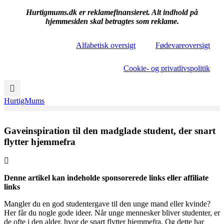
Hurtigmums.dk er reklamefinansieret. Alt indhold på
hjemmesiden skal betragtes som reklame.
Alfabetisk oversigt
Fødevareoversigt
Cookie- og privatlivspolitik
HurtigMums
Gaveinspiration til den madglade student, der snart
flytter hjemmefra
Denne artikel kan indeholde sponsorerede links eller affiliate
links
Mangler du en god studentergave til den unge mand eller kvinde?
Her får du nogle gode ideer. Når unge mennesker bliver studenter, er
de ofte i den alder, hvor de snart flytter hjemmefra. Og dette har