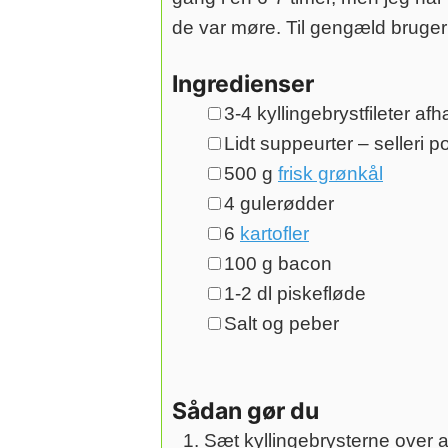
de var møre. Til gengæld bruger je
Ingredienser
▢
3-4
kyllingebrystfileter af
▢
Lidt suppeurter – selleri
po
▢
500
g
frisk grønkål
▢
4
gulerødder
▢
6
kartofler
▢
100
g
bacon
▢
1-2
dl
piskefløde
▢
Salt og peber
Sådan gør du
Sæt kyllingebrysterne over at