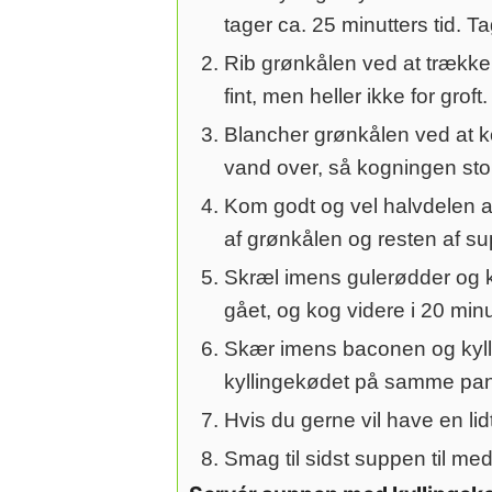
tager ca. 25 minutters tid. T
Rib grønkålen ved at trække
fint, men heller ikke for grof
Blancher grønkålen ved at k
vand over, så kogningen sto
Kom godt og vel halvdelen af
af grønkålen og resten af su
Skræl imens gulerødder og ka
gået, og kog videre i 20 minu
Skær imens baconen og kylli
kyllingekødet på samme pa
Hvis du gerne vil have en l
Smag til sidst suppen til med