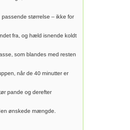
 passende størrelse – ikke for
det fra, og hæld isnende koldt
d masse, som blandes med resten
uppen, når de 40 minutter er
tør pande og derefter
 i den ønskede mængde.