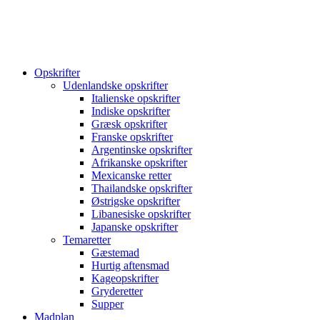
Opskrifter
Udenlandske opskrifter
Italienske opskrifter
Indiske opskrifter
Græsk opskrifter
Franske opskrifter
Argentinske opskrifter
Afrikanske opskrifter
Mexicanske retter
Thailandske opskrifter
Østrigske opskrifter
Libanesiske opskrifter
Japanske opskrifter
Temaretter
Gæstemad
Hurtig aftensmad
Kageopskrifter
Gryderetter
Supper
Madplan