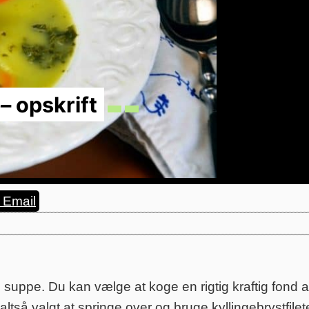
 opskrift
Email
 suppe. Du kan vælge at koge en rigtig kraftig fond af
altså valgt at springe over og bruge kyllingebrystfilete