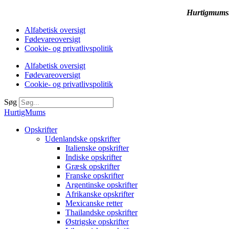
Hurtigmums.d
Alfabetisk oversigt
Fødevareoversigt
Cookie- og privatlivspolitik
Alfabetisk oversigt
Fødevareoversigt
Cookie- og privatlivspolitik
Søg
HurtigMums
Opskrifter
Udenlandske opskrifter
Italienske opskrifter
Indiske opskrifter
Græsk opskrifter
Franske opskrifter
Argentinske opskrifter
Afrikanske opskrifter
Mexicanske retter
Thailandske opskrifter
Østrigske opskrifter