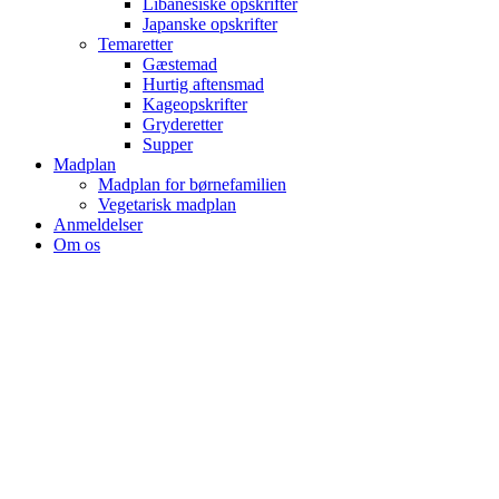
Libanesiske opskrifter
Japanske opskrifter
Temaretter
Gæstemad
Hurtig aftensmad
Kageopskrifter
Gryderetter
Supper
Madplan
Madplan for børnefamilien
Vegetarisk madplan
Anmeldelser
Om os