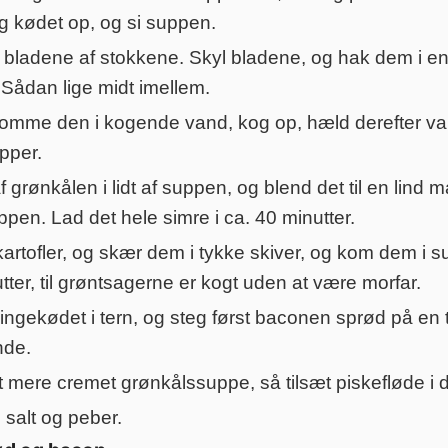
ag kødet op, og si suppen.
 bladene af stokkene. Skyl bladene, og hak dem i en
t. Sådan lige midt imellem.
omme den i kogende vand, kog op, hæld derefter van
pper.
 grønkålen i lidt af suppen, og blend det til en lin
ppen. Lad det hele simre i ca. 40 minutter.
rtofler, og skær dem i tykke skiver, og kom dem i s
tter, til grøntsagerne er kogt uden at være morfar.
ngekødet i tern, og steg først baconen sprød på en 
nde.
idt mere cremet grønkålssuppe, så tilsæt piskefløde
 salt og peber.