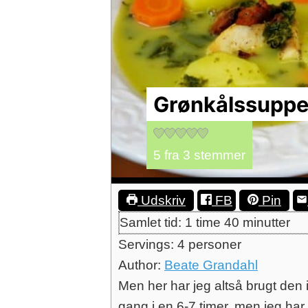
Grønkålssuppe–
5
fra
3
stemmer
Udskriv
FB
Pin
time
minutter
Samlet tid:
1
time
40
minutter
Servings:
4
personer
Author:
Beate Grandahl
Men her har jeg altså brugt den i
gang i en 6-7 timer, men jeg har 