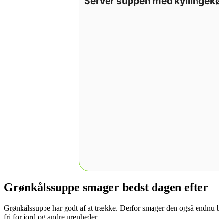
Servér suppen med kyllingek
Grønkålssuppe smager bedst dagen efter
Grønkålssuppe har godt af at trække. Derfor smager den også endnu bed
fri for jord og andre urenheder.