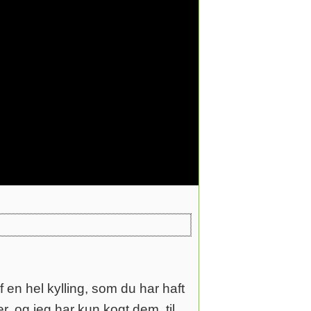
 en hel kylling, som du har haft
r, og jeg har kun kogt dem, til