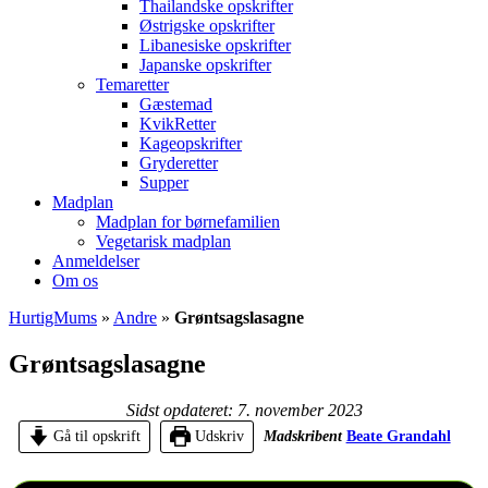
Thailandske opskrifter
Østrigske opskrifter
Libanesiske opskrifter
Japanske opskrifter
Temaretter
Gæstemad
KvikRetter
Kageopskrifter
Gryderetter
Supper
Madplan
Madplan for børnefamilien
Vegetarisk madplan
Anmeldelser
Om os
HurtigMums
»
Andre
»
Grøntsagslasagne
Grøntsagslasagne
Sidst opdateret: 7. november 2023
Gå til opskrift
Udskriv
Madskribent
Beate Grandahl