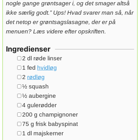
nogle gange grøntsager i, og det smager altså
ikke særlig godt.” Ups! Hvad svarer man så, når
det netop er grøntsagslasagne, der er på
menuen? Læs videre efter opskriften.
Ingredienser
▢
2
dl
røde linser
▢
1
fed
hvidløg
▢
2
rødløg
▢
½
squash
▢
½
aubergine
▢
4
gulerødder
▢
200
g
champignoner
▢
75
g
frisk babyspinat
▢
1
dl
majskerner