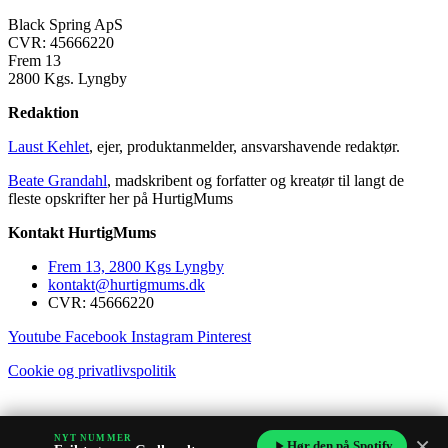
Black Spring ApS
CVR: 45666220
Frem 13
2800 Kgs. Lyngby
Redaktion
Laust Kehlet
, ejer, produktanmelder, ansvarshavende redaktør.
Beate Grandahl
, madskribent og forfatter og kreatør til langt de
fleste opskrifter her på HurtigMums
Kontakt HurtigMums
Frem 13, 2800 Kgs Lyngby
kontakt@hurtigmums.dk
CVR: 45666220
Youtube
Facebook
Instagram
Pinterest
Cookie og privatlivspolitik
×
NYT NUMMER
Hør den på Spotify
Copyright © 2014-2023 HurtigMums. All rights reserved.