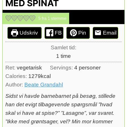
MED SPINAT
5
fra 1 stemme
Udskriv
FB
Pin
Email
Samlet tid:
time
1
time
Ret:
vegetarisk
Servings:
4
personer
Calories:
1279
kcal
Author:
Beate Grandahl
Sidst vi havde barnebarnet på besøg, stillede
han det evigt tilbagevende spørgsmål ”hvad
skal vi have at spise?” ”Lasagne”, var svaret.
”Ikke med grøntsager, vel? Min mor kommer