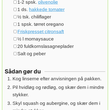
▢
1-2
spsk.
olivenolie
▢
1
ds.
hakkede tomater
▢
½
tsk.
chiliflager
▢
1
spsk.
tørret oregano
▢
Friskpresset citronsaft
▢
½
l
mornaysauce
▢
20
fuldkornslasagneplader
▢
Salt og peber
Sådan gør du
Kog linserne efter anvisningen på pakken.
Pil hvidløg og rødløg, og skær dem i mindre
stykker.
Skyl squash og aubergine, og skær dem i