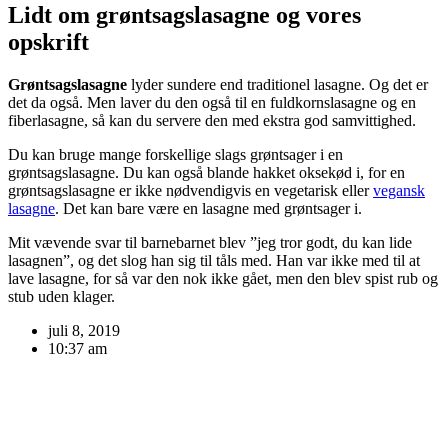
Lidt om grøntsagslasagne og vores
opskrift
Grøntsagslasagne
lyder sundere end traditionel lasagne. Og det er
det da også. Men laver du den også til en fuldkornslasagne og en
fiberlasagne, så kan du servere den med ekstra god samvittighed.
Du kan bruge mange forskellige slags grøntsager i en
grøntsagslasagne. Du kan også blande hakket oksekød i, for en
grøntsagslasagne er ikke nødvendigvis en vegetarisk eller
vegansk
lasagne
. Det kan bare være en lasagne med grøntsager i.
Mit vævende svar til barnebarnet blev ”jeg tror godt, du kan lide
lasagnen”, og det slog han sig til tåls med. Han var ikke med til at
lave lasagne, for så var den nok ikke gået, men den blev spist rub og
stub uden klager.
juli 8, 2019
10:37 am