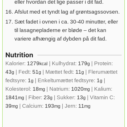
eller hvordan det lige passer i dit fad.
Afslut med et tyndt lag af grøntsagssovsen.
Sæt fadet i ovnen i ca. 30-40 minutter, eller
til lasagnepladerne er bløde – det kan
variere afhængig af dybden på dit fad.
Nutrition
Kalorier:
1279
|
Kulhydrat:
179
|
Protein:
kcal
g
43
|
Fedt:
51
|
Mættet fedt:
11
|
Flerumættet
g
g
g
fedtsyre:
1
|
Enkeltumættet fedtsyre:
1
|
g
g
Kolesterol:
18
|
Natrium:
1020
|
Kalium:
mg
mg
1841
|
Fiber:
23
|
Sukker:
13
|
Vitamin C:
mg
g
g
39
|
Calcium:
193
|
Jern:
11
mg
mg
mg