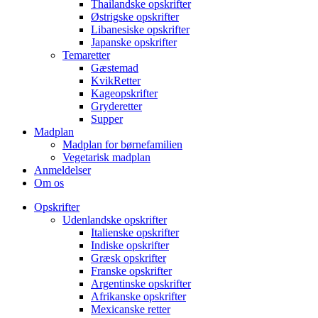
Thailandske opskrifter
Østrigske opskrifter
Libanesiske opskrifter
Japanske opskrifter
Temaretter
Gæstemad
KvikRetter
Kageopskrifter
Gryderetter
Supper
Madplan
Madplan for børnefamilien
Vegetarisk madplan
Anmeldelser
Om os
Opskrifter
Udenlandske opskrifter
Italienske opskrifter
Indiske opskrifter
Græsk opskrifter
Franske opskrifter
Argentinske opskrifter
Afrikanske opskrifter
Mexicanske retter