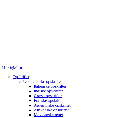
HurtigMums
Opskrifter
Udenlandske opskrifter
Italienske opskrifter
Indiske opskrifter
Græsk opskrifter
Franske opskrifter
Argentinske opskrifter
Afrikanske opskrifter
Mexicanske retter