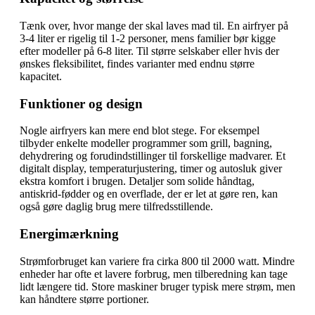
Tænk over, hvor mange der skal laves mad til. En airfryer på
3-4 liter er rigelig til 1-2 personer, mens familier bør kigge
efter modeller på 6-8 liter. Til større selskaber eller hvis der
ønskes fleksibilitet, findes varianter med endnu større
kapacitet.
Funktioner og design
Nogle airfryers kan mere end blot stege. For eksempel
tilbyder enkelte modeller programmer som grill, bagning,
dehydrering og forudindstillinger til forskellige madvarer. Et
digitalt display, temperaturjustering, timer og autosluk giver
ekstra komfort i brugen. Detaljer som solide håndtag,
antiskrid-fødder og en overflade, der er let at gøre ren, kan
også gøre daglig brug mere tilfredsstillende.
Energimærkning
Strømforbruget kan variere fra cirka 800 til 2000 watt. Mindre
enheder har ofte et lavere forbrug, men tilberedning kan tage
lidt længere tid. Store maskiner bruger typisk mere strøm, men
kan håndtere større portioner.