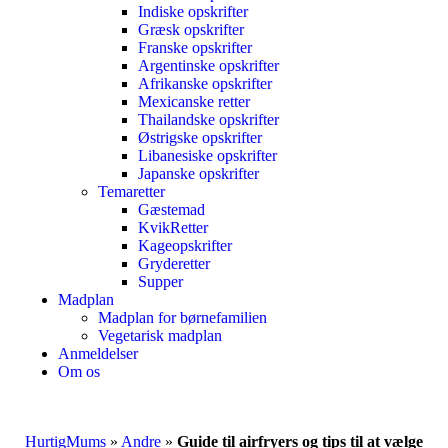
Indiske opskrifter
Græsk opskrifter
Franske opskrifter
Argentinske opskrifter
Afrikanske opskrifter
Mexicanske retter
Thailandske opskrifter
Østrigske opskrifter
Libanesiske opskrifter
Japanske opskrifter
Temaretter
Gæstemad
KvikRetter
Kageopskrifter
Gryderetter
Supper
Madplan
Madplan for børnefamilien
Vegetarisk madplan
Anmeldelser
Om os
HurtigMums
»
Andre
»
Guide til airfryers og tips til at vælge