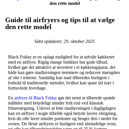
den rette model
Guide til airfryers og tips til at vælge
den rette model
Sidst opdateret: 29. oktober 2025
Black Friday er en oplagt mulighed for at udvide køkkenet
med en airfryer. Rigtig mange butikker har gode tilbud,
hvilket gør det attraktivt at investere i et køkkenapparat, der
både kan gøre madlavningen nemmere og reducere mængden
af olie i retterne. Samtidig kan mad tilberedes hurtigere i
forhold til traditionelle metoder, hvilket kan spare tid især i
fortravlede hverdage.
En
airfryer til Black Friday
gør det nemt at tilberede sprøde
måltider med betydeligt mindre fedt end ved klassisk
friturestegning. Udover at lette madlavningen i dagligdagen
kan en airfryer i nogle tilfælde også betyde lavere elregning,
hvis du ofte laver mindre portioner og bruger den i stedet for
ovnen. De fleste airfryers er hurtigere end almindelige ovne,
og ofte kan tilberedningstiden være op til 25 % kortere.