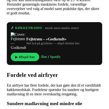
Herunder gennemgås maskinens fordele, væsentlige
overvejelser ved valg af model samt praktiske tips, der sikrer
et godt resultat.
🎵 KØKKENRADIO
· musik mens maden simrer
Fejlstrøm – »Godkendt«
Sæt lyd på gryderne — afspil direkte her.
▶ Afspil her
Åbn i Spotify
Fordele ved airfryer
En airfryer har flere fordele, der kan gøre den til et værdifuldt
køkkenredskab. Fordelene spænder fra sundere og hurtigere
madlavning til en mere overskuelig rengøring.
Sundere madlavning med mindre olie