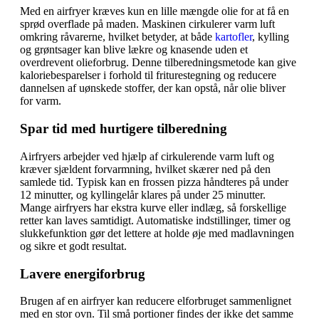
Med en airfryer kræves kun en lille mængde olie for at få en
sprød overflade på maden. Maskinen cirkulerer varm luft
omkring råvarerne, hvilket betyder, at både
kartofler
, kylling
og grøntsager kan blive lækre og knasende uden et
overdrevent olieforbrug. Denne tilberedningsmetode kan give
kaloriebesparelser i forhold til friturestegning og reducere
dannelsen af uønskede stoffer, der kan opstå, når olie bliver
for varm.
Spar tid med hurtigere tilberedning
Airfryers arbejder ved hjælp af cirkulerende varm luft og
kræver sjældent forvarmning, hvilket skærer ned på den
samlede tid. Typisk kan en frossen pizza håndteres på under
12 minutter, og kyllingelår klares på under 25 minutter.
Mange airfryers har ekstra kurve eller indlæg, så forskellige
retter kan laves samtidigt. Automatiske indstillinger, timer og
slukkefunktion gør det lettere at holde øje med madlavningen
og sikre et godt resultat.
Lavere energiforbrug
Brugen af en airfryer kan reducere elforbruget sammenlignet
med en stor ovn. Til små portioner findes der ikke det samme