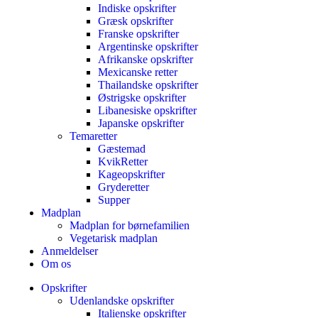
Indiske opskrifter
Græsk opskrifter
Franske opskrifter
Argentinske opskrifter
Afrikanske opskrifter
Mexicanske retter
Thailandske opskrifter
Østrigske opskrifter
Libanesiske opskrifter
Japanske opskrifter
Temaretter
Gæstemad
KvikRetter
Kageopskrifter
Gryderetter
Supper
Madplan
Madplan for børnefamilien
Vegetarisk madplan
Anmeldelser
Om os
Opskrifter
Udenlandske opskrifter
Italienske opskrifter