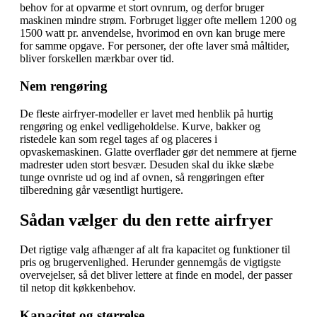
behov for at opvarme et stort ovnrum, og derfor bruger
maskinen mindre strøm. Forbruget ligger ofte mellem 1200 og
1500 watt pr. anvendelse, hvorimod en ovn kan bruge mere
for samme opgave. For personer, der ofte laver små måltider,
bliver forskellen mærkbar over tid.
Nem rengøring
De fleste airfryer-modeller er lavet med henblik på hurtig
rengøring og enkel vedligeholdelse. Kurve, bakker og
ristedele kan som regel tages af og placeres i
opvaskemaskinen. Glatte overflader gør det nemmere at fjerne
madrester uden stort besvær. Desuden skal du ikke slæbe
tunge ovnriste ud og ind af ovnen, så rengøringen efter
tilberedning går væsentligt hurtigere.
Sådan vælger du den rette airfryer
Det rigtige valg afhænger af alt fra kapacitet og funktioner til
pris og brugervenlighed. Herunder gennemgås de vigtigste
overvejelser, så det bliver lettere at finde en model, der passer
til netop dit køkkenbehov.
Kapacitet og størrelse