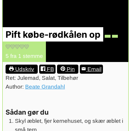
Pift købe-rødkålen op
5
fra 1 stemme
Udskriv
FB
Pin
Email
Ret:
Julemad, Salat, Tilbehør
Author:
Beate Grandahl
Sådan gør du
Skyl æblet, fjer kernehuset, og skær æblet i
små tern.