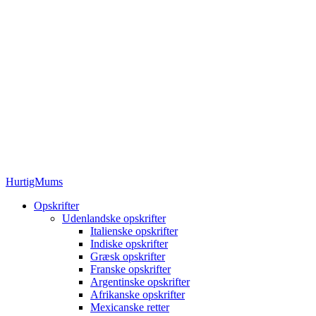
HurtigMums
Opskrifter
Udenlandske opskrifter
Italienske opskrifter
Indiske opskrifter
Græsk opskrifter
Franske opskrifter
Argentinske opskrifter
Afrikanske opskrifter
Mexicanske retter