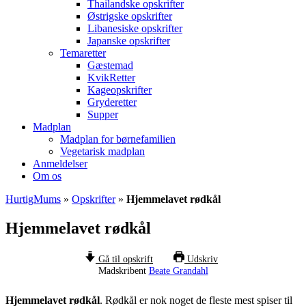
Thailandske opskrifter
Østrigske opskrifter
Libanesiske opskrifter
Japanske opskrifter
Temaretter
Gæstemad
KvikRetter
Kageopskrifter
Gryderetter
Supper
Madplan
Madplan for børnefamilien
Vegetarisk madplan
Anmeldelser
Om os
HurtigMums
»
Opskrifter
»
Hjemmelavet rødkål
Hjemmelavet rødkål
Gå til opskrift
Udskriv
Madskribent
Beate Grandahl
Hjemmelavet rødkål
. Rødkål er nok noget de fleste mest spiser til