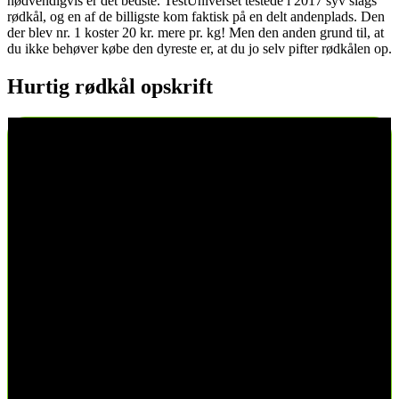
nødvendigvis er det bedste. TestUniverset testede i 2017 syv slags
rødkål, og en af de billigste kom faktisk på en delt andenplads. Den
der blev nr. 1 koster 20 kr. mere pr. kg! Men den anden grund til, at
du ikke behøver købe den dyreste er, at du jo selv pifter rødkålen op.
Hurtig rødkål opskrift