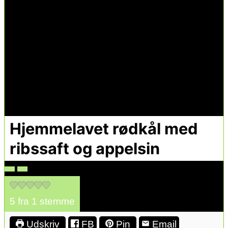
Hjemmelavet rødkål med
ribssaft og appelsin
5
fra 1 stemme
Udskriv
FB
Pin
Email