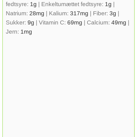
fedtsyre:
1
g
|
Enkeltumættet fedtsyre:
1
g
|
Natrium:
28
mg
|
Kalium:
317
mg
|
Fiber:
3
g
|
Sukker:
9
g
|
Vitamin C:
69
mg
|
Calcium:
49
mg
|
Jern:
1
mg