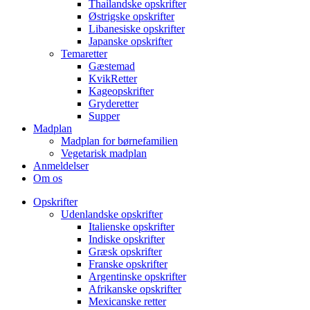
Thailandske opskrifter
Østrigske opskrifter
Libanesiske opskrifter
Japanske opskrifter
Temaretter
Gæstemad
KvikRetter
Kageopskrifter
Gryderetter
Supper
Madplan
Madplan for børnefamilien
Vegetarisk madplan
Anmeldelser
Om os
Opskrifter
Udenlandske opskrifter
Italienske opskrifter
Indiske opskrifter
Græsk opskrifter
Franske opskrifter
Argentinske opskrifter
Afrikanske opskrifter
Mexicanske retter