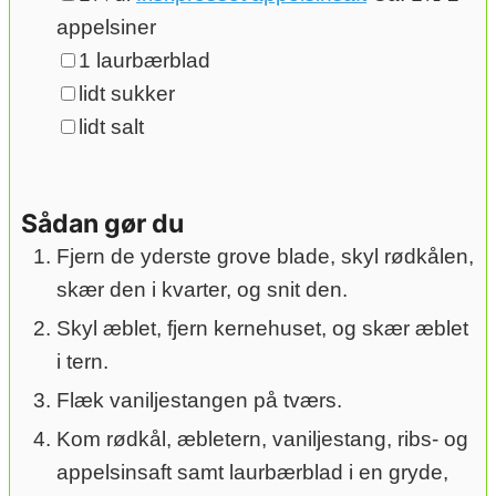
appelsiner
▢
1
laurbærblad
▢
lidt sukker
▢
lidt salt
Sådan gør du
Fjern de yderste grove blade, skyl rødkålen,
skær den i kvarter, og snit den.
Skyl æblet, fjern kernehuset, og skær æblet
i tern.
Flæk vaniljestangen på tværs.
Kom rødkål, æbletern, vaniljestang, ribs- og
appelsinsaft samt laurbærblad i en gryde,