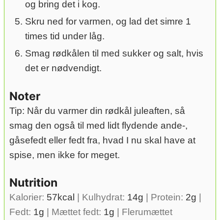
og bring det i kog.
Skru ned for varmen, og lad det simre 1
times tid under låg.
Smag rødkålen til med sukker og salt, hvis
det er nødvendigt.
Noter
Tip: Når du varmer din rødkål juleaften, så
smag den også til med lidt flydende ande-,
gåsefedt eller fedt fra, hvad I nu skal have at
spise, men ikke for meget.
Nutrition
Kalorier:
57
kcal
|
Kulhydrat:
14
g
|
Protein:
2
g
|
Fedt:
1
g
|
Mættet fedt:
1
g
|
Flerumættet