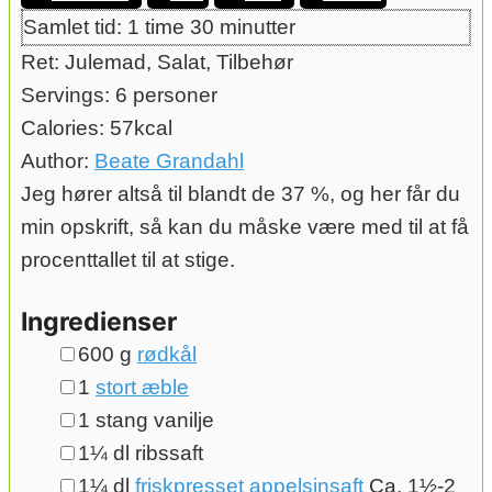
Samlet tid:
1
time
time
30
minutter
minutter
Ret:
Julemad, Salat, Tilbehør
Servings:
6
personer
Calories:
57
kcal
Author:
Beate Grandahl
Jeg hører altså til blandt de 37 %, og her får du
min opskrift, så kan du måske være med til at få
procenttallet til at stige.
Ingredienser
▢
600
g
rødkål
▢
1
stort æble
▢
1
stang vanilje
▢
1¼
dl
ribssaft
▢
1¼
dl
friskpresset appelsinsaft
Ca. 1½-2