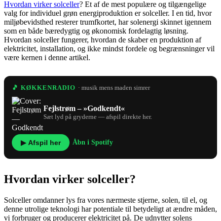
Hvordan virker solceller
? Et af de mest populære og tilgængelige
valg for individuel grøn energiproduktion er solceller. I en tid, hvor
miljøbevidsthed resterer trumfkortet, har solenergi skinnet igennem
som en både bæredygtig og økonomisk fordelagtig løsning.
Hvordan solceller fungerer, hvordan de skaber en produktion af
elektricitet, installation, og ikke mindst fordele og begrænsninger vil
være kernen i denne artikel.
🎵 KØKKENRADIO
· musik mens maden simrer
Fejlstrøm – »Godkendt«
Sæt lyd på gryderne — afspil direkte her.
▶ Afspil her
Åbn i Spotify
Hvordan virker solceller?
Solceller omdanner lys fra vores nærmeste stjerne, solen, til el, og
denne utrolige teknologi har potentiale til betydeligt at ændre måden,
vi forbruger og producerer elektricitet på. De udnytter solens