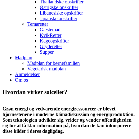
Thailandske opskrifter
Østrigske opskrifter
Libanesiske opskrifter
Japanske opskrifter
Temaretter
Gæstemad
KvikRetter
Kageopskrifter
Gryderetter
Supper
Madplan
Madplan for børnefamilien
Vegetarisk madplan
Anmeldelser
Om os
Hvordan virker solceller?
Grøn energi og vedvarende energiressourcer er blevet
hjørnestenene i moderne klimadiskussion og energiproduktion.
Som teknologien udvikler sig, vrider og vender offentligheden
sig for at få klar information på, hvordan de kan inkorporere
disse kilder i deres dagligdag.