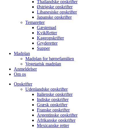
Thailandske opskrifter
Østrigske opskrifter
Libanesiske opskrifter
Japanske opskrifter
Temaretter
Gæstemad
KvikRetter
Kageopskrifter
Gryderetter
Supper
Madplan
Madplan for børnefamilien
Vegetarisk madplan
Anmeldelser
Om os
Opskrifter
Udenlandske opskrifter
Italienske opskrifter
Indiske opskrifter
Græsk opskrifter
Franske opskrifter
Argentinske opskrifter
Afrikanske opskrifter
Mexicanske retter