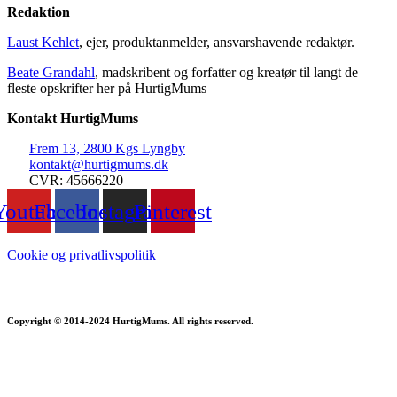
Redaktion
Laust Kehlet
, ejer, produktanmelder, ansvarshavende redaktør.
Beate Grandahl
, madskribent og forfatter og kreatør til langt de
fleste opskrifter her på HurtigMums
Kontakt HurtigMums
Frem 13, 2800 Kgs Lyngby
kontakt@hurtigmums.dk
CVR: 45666220
Youtube
Facebook
Instagram
Pinterest
Cookie og privatlivspolitik
Copyright © 2014-2024 HurtigMums. All rights reserved.