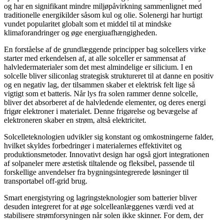
og har en signifikant mindre miljøpåvirkning sammenlignet med
traditionelle energikilder såsom kul og olie. Solenergi har hurtigt
vundet popularitet globalt som et middel til at mindske
klimaforandringer og øge energiuafhængigheden.
En forståelse af de grundlæggende principper bag solcellers virke
starter med erkendelsen af, at alle solceller er sammensat af
halvledermaterialer som det mest almindelige er silicium. I en
solcelle bliver siliconlag strategisk struktureret til at danne en positiv
og en negativ lag, der tilsammen skaber et elektrisk felt lige så
vigtigt som et batteris. Når lys fra solen rammer denne solcelle,
bliver det absorberet af de halvledende elementer, og deres energi
frigør elektroner i materialet. Denne frigørelse og bevægelse af
elektroneren skaber en strøm, altså elektricitet.
Solcelleteknologien udvikler sig konstant og omkostningerne falder,
hvilket skyldes forbedringer i materialernes effektivitet og
produktionsmetoder. Innovativt design har også gjort integrationen
af solpaneler mere æstetisk tiltalende og fleksibel, passende til
forskellige anvendelser fra bygningsintegrerede løsninger til
transportabel off-grid brug.
Smart energistyring og lagringsteknologier som batterier bliver
desuden integreret for at øge solcelleanlæggenes værdi ved at
stabilisere strømforsyningen når solen ikke skinner. For dem, der