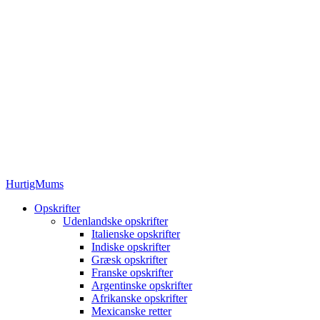
HurtigMums
Opskrifter
Udenlandske opskrifter
Italienske opskrifter
Indiske opskrifter
Græsk opskrifter
Franske opskrifter
Argentinske opskrifter
Afrikanske opskrifter
Mexicanske retter