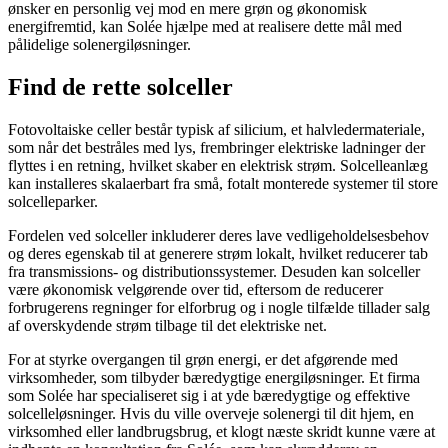
ønsker en personlig vej mod en mere grøn og økonomisk
energifremtid, kan Solée hjælpe med at realisere dette mål med
pålidelige solenergiløsninger.
Find de rette solceller
Fotovoltaiske celler består typisk af silicium, et halvledermateriale,
som når det bestråles med lys, frembringer elektriske ladninger der
flyttes i en retning, hvilket skaber en elektrisk strøm. Solcelleanlæg
kan installeres skalaerbart fra små, fotalt monterede systemer til store
solcelleparker.
Fordelen ved solceller inkluderer deres lave vedligeholdelsesbehov
og deres egenskab til at generere strøm lokalt, hvilket reducerer tab
fra transmissions- og distributionssystemer. Desuden kan solceller
være økonomisk velgørende over tid, eftersom de reducerer
forbrugerens regninger for elforbrug og i nogle tilfælde tillader salg
af overskydende strøm tilbage til det elektriske net.
For at styrke overgangen til grøn energi, er det afgørende med
virksomheder, som tilbyder bæredygtige energiløsninger. Et firma
som Solée har specialiseret sig i at yde bæredygtige og effektive
solcelleløsninger. Hvis du ville overveje solenergi til dit hjem, en
virksomhed eller landbrugsbrug, et klogt næste skridt kunne være at