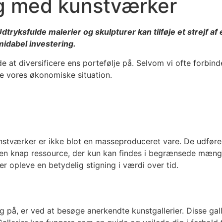
ng med kunstværker
. Udtryksfulde malerier og skulpturer kan tilføje et strejf 
midabel investering.
 at diversificere ens portefølje på. Selvom vi ofte forbin
re vores økonomiske situation.
nstværker er ikke blot en masseproduceret vare. De udføres 
il en knap ressource, der kun kan findes i begrænsede mæng
r opleve en betydelig stigning i værdi over tid.
ng på, er ved at besøge anerkendte kunstgallerier. Disse gal