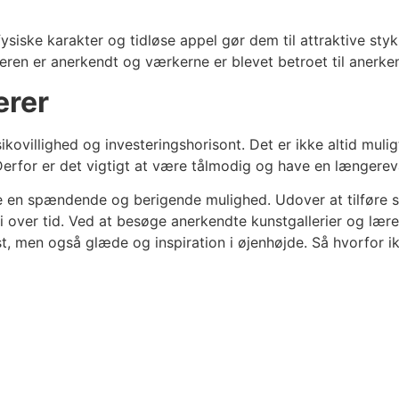
ysiske karakter og tidløse appel gør dem til attraktive sty
eren er anerkendt og værkerne er blevet betroet til anerken
erer
sikovillighed og investeringshorisont. Det er ikke altid mul
 Derfor er det vigtigt at være tålmodig og have en længerev
 en spændende og berigende mulighed. Udover at tilføre sk
i over tid. Ved at besøge anerkendte kunstgallerier og lær
, men også glæde og inspiration i øjenhøjde. Så hvorfor ikk