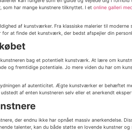
allerier kan fungere som en guide og vejlede dig i forhold 
r, som har mange kunstnere tilknyttet. I et
online galleri m
dighed af kunstværker. Fra klassiske malerier til moderne s
ler for at finde det kunstværk, der bedst afspejler din perso
 købet
 kunstneren bag et potentielt kunstværk. At lære om kunstne
nde og fremtidige potentiale. Jo mere viden du har om kun
tydningen af autenticitet. Ægte kunstværker er behæftet 
 udstedt af enten kunstneren selv eller et anerkendt ekspe
unstnere
ere, der endnu ikke har opnået massiv anerkendelse. Disse 
mende talenter, kan du både støtte en lovende kunstner og 