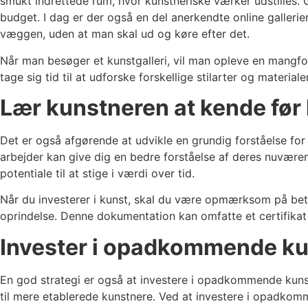
smukt indrettede rum, hvor kunstneriske værker udstilles. G
budget. I dag er der også en del anerkendte online gallerie
væggen, uden at man skal ud og køre efter det.
Når man besøger et kunstgalleri, vil man opleve en mangfol
tage sig tid til at udforske forskellige stilarter og materia
Lær kunstneren at kende før
Det er også afgørende at udvikle en grundig forståelse for
arbejder kan give dig en bedre forståelse af deres nuvære
potentiale til at stige i værdi over tid.
Når du investerer i kunst, skal du være opmærksom på be
oprindelse. Denne dokumentation kan omfatte et certifikat
Invester i opadkommende k
En god strategi er også at investere i opadkommende kunstn
til mere etablerede kunstnere. Ved at investere i opadkom