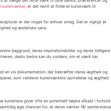
til at vælge det rette værk til dine behov, præferencer og
ed kunstværker
, er det nemt at finde et kunstværk til
kulpturer er der noget for enhver smag. Det er vigtigt at
nlighed og æstetiske sans.
rens baggrund, deres inspirationskilder og deres tidligere
stneren, desto bedre kan du vurdere, om et værk har
med en vis dokumentation, der bekræfter deres ægthed og
rtpanel, som validerer kunstværkets oprindelse og ægthed.
kunstnere giver ofte en potentielt højere afkast i forhold
samtidig øge chancen for, at deres værker får samlerstatus