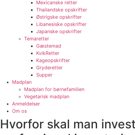
Mexicanske retter
Thailandske opskrifter
Østrigske opskrifter
Libanesiske opskrifter
Japanske opskrifter
Temaretter
Gæstemad
KvikRetter
Kageopskrifter
Gryderetter
Supper
Madplan
Madplan for børnefamilien
Vegetarisk madplan
Anmeldelser
Om os
Hvorfor skal man invest