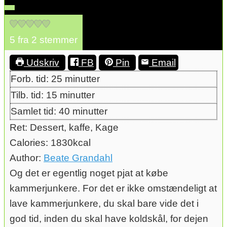
5
fra
2
stemmer
Udskriv
FB
Pin
Email
minutter
Forb. tid:
25
minutter
minutter
Tilb. tid:
15
minutter
minutter
Samlet tid:
40
minutter
Ret:
Dessert, kaffe, Kage
Calories:
1830
kcal
Author:
Beate Grandahl
Og det er egentlig noget pjat at købe
kammerjunkere. For det er ikke omstændeligt at
lave kammerjunkere, du skal bare vide det i
god tid, inden du skal have koldskål, for dejen