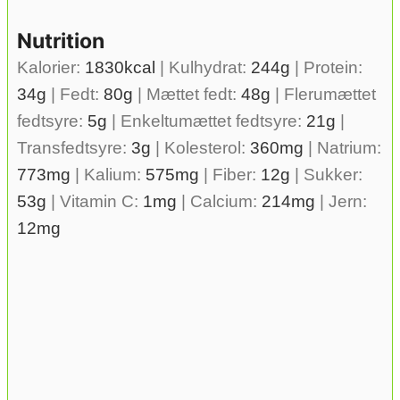
Nutrition
Kalorier:
1830
kcal
|
Kulhydrat:
244
g
|
Protein:
34
g
|
Fedt:
80
g
|
Mættet fedt:
48
g
|
Flerumættet
fedtsyre:
5
g
|
Enkeltumættet fedtsyre:
21
g
|
Transfedtsyre:
3
g
|
Kolesterol:
360
mg
|
Natrium:
773
mg
|
Kalium:
575
mg
|
Fiber:
12
g
|
Sukker:
53
g
|
Vitamin C:
1
mg
|
Calcium:
214
mg
|
Jern:
12
mg