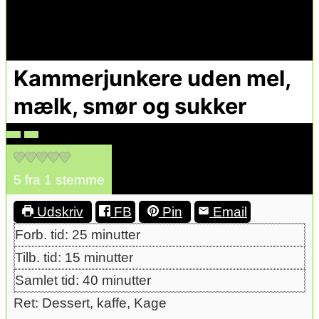
Kammerjunkere uden mel,
mælk, smør og sukker
5
fra 1 stemme
Udskriv
FB
Pin
Email
minutter
Forb. tid:
25
minutter
minutter
Tilb. tid:
15
minutter
minutter
Samlet tid:
40
minutter
Ret:
Dessert, kaffe, Kage