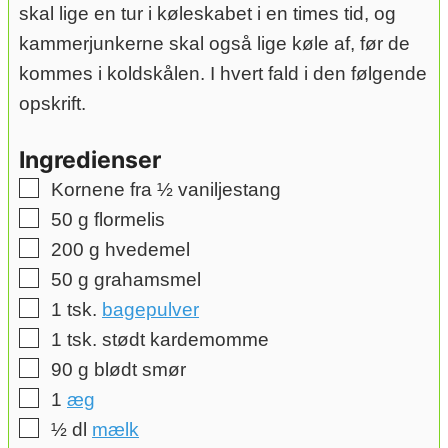
skal lige en tur i køleskabet i en times tid, og
kammerjunkerne skal også lige køle af, før de
kommes i koldskålen. I hvert fald i den følgende
opskrift.
Ingredienser
▢
Kornene fra ½ vaniljestang
▢
50
g
flormelis
▢
200
g
hvedemel
▢
50
g
grahamsmel
▢
1
tsk.
bagepulver
▢
1
tsk.
stødt kardemomme
▢
90
g
blødt smør
▢
1
æg
▢
½
dl
mælk