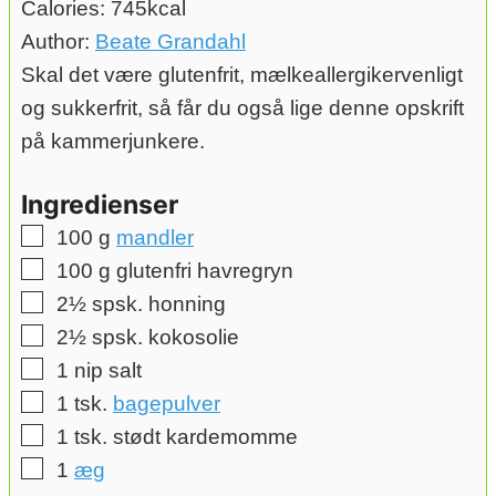
Calories:
745
kcal
Author:
Beate Grandahl
Skal det være glutenfrit, mælkeallergikervenligt
og sukkerfrit, så får du også lige denne opskrift
på kammerjunkere.
Ingredienser
▢
100
g
mandler
▢
100
g
glutenfri havregryn
▢
2½
spsk.
honning
▢
2½
spsk.
kokosolie
▢
1
nip salt
▢
1
tsk.
bagepulver
▢
1
tsk.
stødt kardemomme
▢
1
æg