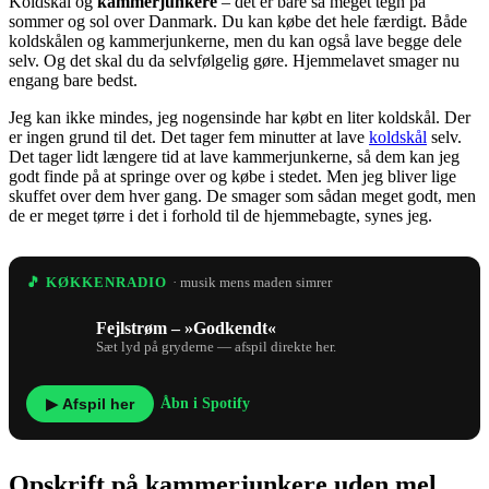
Koldskål og
kammerjunkere
– det er bare så meget tegn på
sommer og sol over Danmark. Du kan købe det hele færdigt. Både
koldskålen og kammerjunkerne, men du kan også lave begge dele
selv. Og det skal du da selvfølgelig gøre. Hjemmelavet smager nu
engang bare bedst.
Jeg kan ikke mindes, jeg nogensinde har købt en liter koldskål. Der
er ingen grund til det. Det tager fem minutter at lave
koldskål
selv.
Det tager lidt længere tid at lave kammerjunkerne, så dem kan jeg
godt finde på at springe over og købe i stedet. Men jeg bliver lige
skuffet over dem hver gang. De smager som sådan meget godt, men
de er meget tørre i det i forhold til de hjemmebagte, synes jeg.
🎵 KØKKENRADIO
· musik mens maden simrer
Fejlstrøm – »Godkendt«
Sæt lyd på gryderne — afspil direkte her.
▶ Afspil her
Åbn i Spotify
Opskrift på kammerjunkere uden mel,