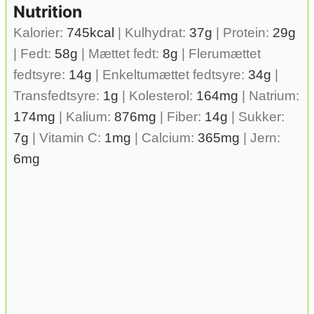
Nutrition
Kalorier:
745
kcal
|
Kulhydrat:
37
g
|
Protein:
29
g
|
Fedt:
58
g
|
Mættet fedt:
8
g
|
Flerumættet
fedtsyre:
14
g
|
Enkeltumættet fedtsyre:
34
g
|
Transfedtsyre:
1
g
|
Kolesterol:
164
mg
|
Natrium:
174
mg
|
Kalium:
876
mg
|
Fiber:
14
g
|
Sukker:
7
g
|
Vitamin C:
1
mg
|
Calcium:
365
mg
|
Jern:
6
mg