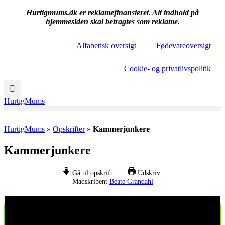
Hurtigmums.dk er reklamefinansieret. Alt indhold på
hjemmesiden skal betragtes som reklame.
Alfabetisk oversigt
Fødevareoversigt
Cookie- og privatlivspolitik
HurtigMums
HurtigMums
»
Opskrifter
»
Kammerjunkere
Kammerjunkere
Gå til opskrift
Udskriv
Madskribent
Beate Grandahl