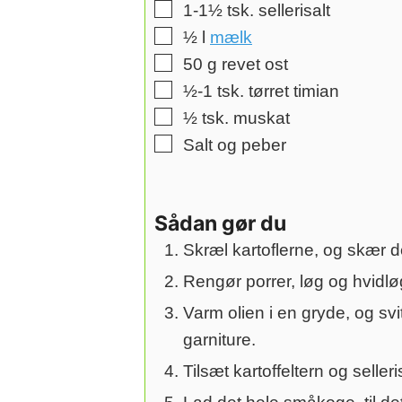
▢
1-1½
tsk.
sellerisalt
▢
½
l
mælk
▢
50
g
revet ost
▢
½-1
tsk.
tørret timian
▢
½
tsk.
muskat
▢
Salt og peber
Sådan gør du
Skræl kartoflerne, og skær d
Rengør porrer, løg og hvidlø
Varm olien i en gryde, og sv
garniture.
Tilsæt kartoffeltern og selle