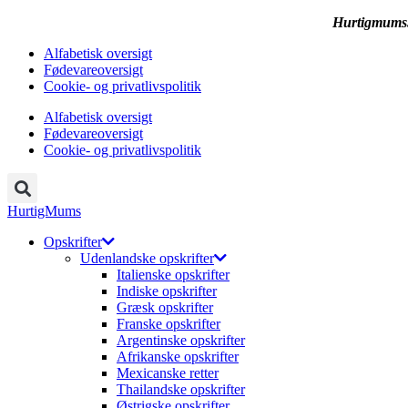
Hurtigmums.d
Alfabetisk oversigt
Fødevareoversigt
Cookie- og privatlivspolitik
Alfabetisk oversigt
Fødevareoversigt
Cookie- og privatlivspolitik
HurtigMums
Opskrifter
Udenlandske opskrifter
Italienske opskrifter
Indiske opskrifter
Græsk opskrifter
Franske opskrifter
Argentinske opskrifter
Afrikanske opskrifter
Mexicanske retter
Thailandske opskrifter
Østrigske opskrifter