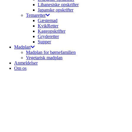
Libanesiske opskrifter
Japanske opskrifter
Temaretter
Gæstemad
KvikRetter
Kageopskrifter
Gryderetter
Supper
Madplan
Madplan for børnefamilien
Vegetarisk madplan
Anmeldelser
Om os