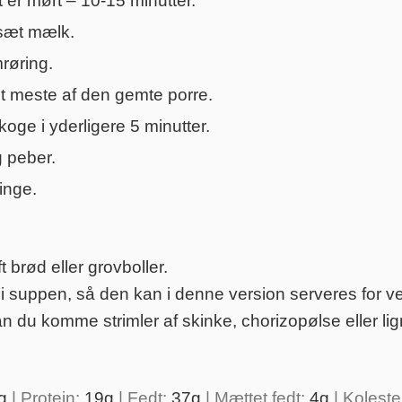
 er mørt – 10-15 minutter.
lsæt mælk.
røring.
det meste af den gemte porre.
oge i yderligere 5 minutter.
g peber.
inge.
t brød eller grovboller.
 i suppen, så den kan i denne version serveres for v
an du komme strimler af skinke, chorizopølse eller lig
g
|
Protein:
19
g
|
Fedt:
37
g
|
Mættet fedt:
4
g
|
Koleste