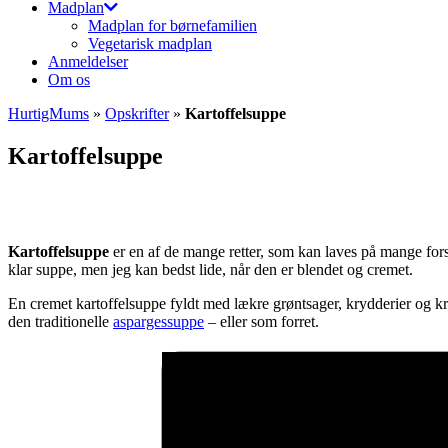
Madplan
Madplan for børnefamilien
Vegetarisk madplan
Anmeldelser
Om os
HurtigMums
»
Opskrifter
»
Kartoffelsuppe
Kartoffelsuppe
Kartoffelsuppe
er en af de mange retter, som kan laves på mange fors
klar suppe, men jeg kan bedst lide, når den er blendet og cremet.
En cremet kartoffelsuppe fyldt med lækre grøntsager, krydderier og kry
den traditionelle
aspargessuppe
– eller som forret.