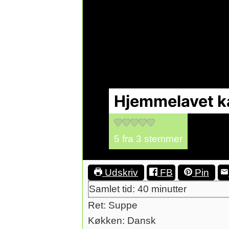
Hjemmelavet ka
5
fra
3
stemmer
Udskriv
FB
Pin
minutter
Samlet tid:
40
minutter
Ret:
Suppe
Køkken:
Dansk