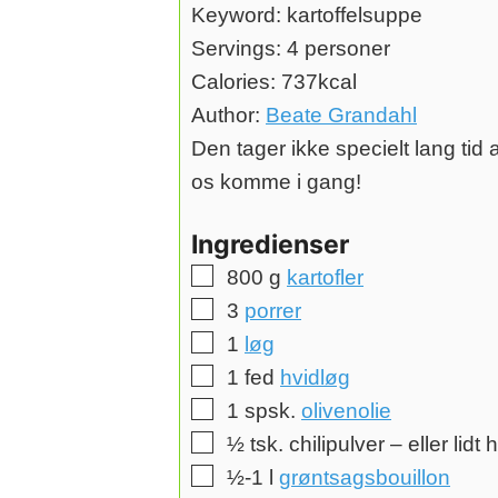
Keyword:
kartoffelsuppe
Servings:
4
personer
Calories:
737
kcal
Author:
Beate Grandahl
Den tager ikke specielt lang tid 
os komme i gang!
Ingredienser
▢
800
g
kartofler
▢
3
porrer
▢
1
løg
▢
1
fed
hvidløg
▢
1
spsk.
olivenolie
▢
½
tsk.
chilipulver
– eller lidt
▢
½-1
l
grøntsagsbouillon