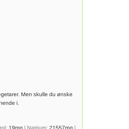
egetarer. Men skulle du ønske
nende i.
rol:
19
mg
|
Natrium:
21557
mg
|