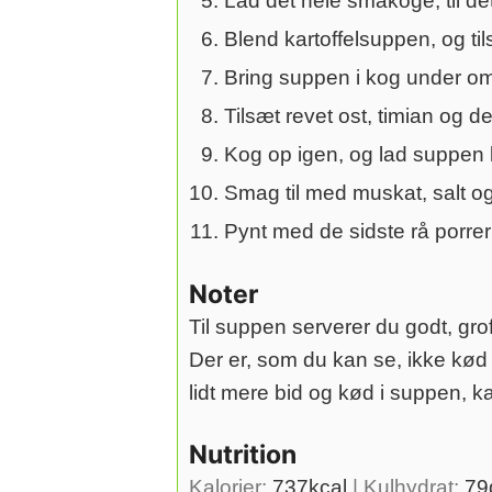
Lad det hele småkoge, til det
Blend kartoffelsuppen, og ti
Bring suppen i kog under om
Tilsæt revet ost, timian og 
Kog op igen, og lad suppen k
Smag til med muskat, salt o
Pynt med de sidste rå porrer
Noter
Til suppen serverer du godt, grof
Der er, som du kan se, ikke kød
lidt mere bid og kød i suppen, k
Nutrition
Kalorier:
737
kcal
|
Kulhydrat:
79