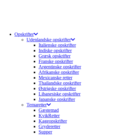
Opskrifter
Udenlandske opskrifter
Italienske opskrifter
Indiske opskrifter
Græsk opskrifter
Franske opskrifter
Argentinske opskrifter
Afrikanske opskrifter
Mexicanske retter
Thailandske opskrifter
Østrigske opskrifter
Libanesiske opskrifter
Japanske opskrifter
Temaretter
Gæstemad
KvikRetter
Kageopskrifter
Gryderetter
Supper