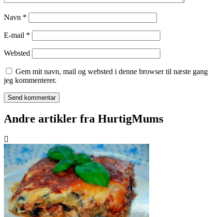
Navn
*
E-mail
*
Websted
Gem mit navn, mail og websted i denne browser til næste gang
jeg kommenterer.
Andre artikler fra HurtigMums