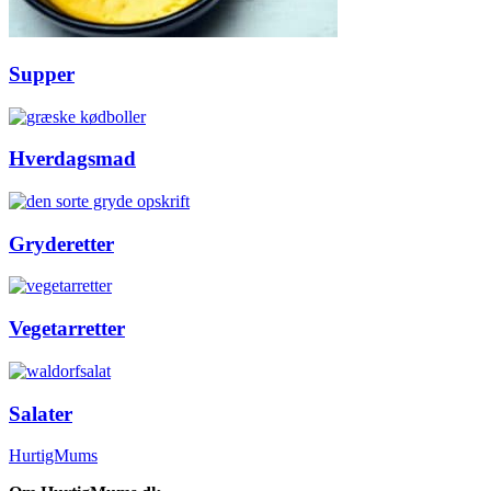
Supper
Hverdagsmad
Gryderetter
Vegetarretter
Salater
HurtigMums