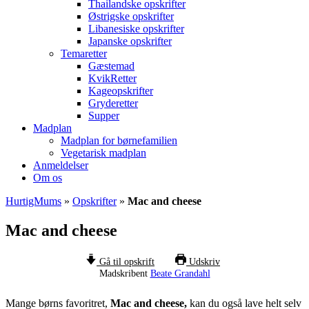
Thailandske opskrifter
Østrigske opskrifter
Libanesiske opskrifter
Japanske opskrifter
Temaretter
Gæstemad
KvikRetter
Kageopskrifter
Gryderetter
Supper
Madplan
Madplan for børnefamilien
Vegetarisk madplan
Anmeldelser
Om os
HurtigMums
»
Opskrifter
»
Mac and cheese
Mac and cheese
Gå til opskrift
Udskriv
Madskribent
Beate Grandahl
Mange børns favoritret,
Mac and cheese,
kan du også lave helt selv