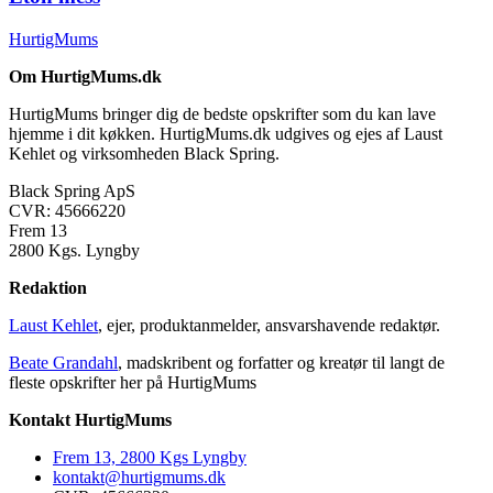
HurtigMums
Om HurtigMums.dk
HurtigMums bringer dig de bedste opskrifter som du kan lave
hjemme i dit køkken. HurtigMums.dk udgives og ejes af Laust
Kehlet og virksomheden Black Spring.
Black Spring ApS
CVR: 45666220
Frem 13
2800 Kgs. Lyngby
Redaktion
Laust Kehlet
, ejer, produktanmelder, ansvarshavende redaktør.
Beate Grandahl
, madskribent og forfatter og kreatør til langt de
fleste opskrifter her på HurtigMums
Kontakt HurtigMums
Frem 13, 2800 Kgs Lyngby
kontakt@hurtigmums.dk