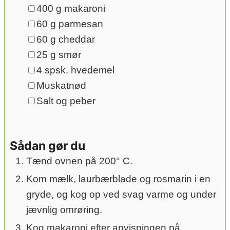
▢
400
g
makaroni
▢
60
g
parmesan
▢
60
g
cheddar
▢
25
g
smør
▢
4
spsk.
hvedemel
▢
Muskatnød
▢
Salt og peber
Sådan gør du
Tænd ovnen på 200° C.
Kom mælk, laurbærblade og rosmarin i en
gryde, og kog op ved svag varme og under
jævnlig omrøring.
Kog makaroni efter anvisningen på