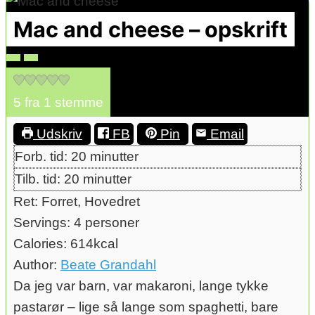
Mac and cheese – opskrift
5
fra 1 stemme
Udskriv
FB
Pin
Email
minutter
Forb. tid:
20
minutter
minutter
Tilb. tid:
20
minutter
Ret:
Forret, Hovedret
Servings:
4
personer
Calories:
614
kcal
Author:
Beate Grandahl
Da jeg var barn, var makaroni, lange tykke
pastarør – lige så lange som spaghetti, bare