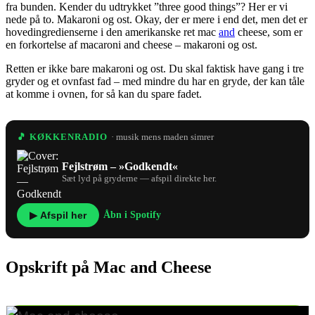
fra bunden. Kender du udtrykket ”three good things”? Her er vi
nede på to. Makaroni og ost. Okay, der er mere i end det, men det er
hovedingredienserne i den amerikanske ret mac
and
cheese, som er
en forkortelse af macaroni and cheese – makaroni og ost.
Retten er ikke bare makaroni og ost. Du skal faktisk have gang i tre
gryder og et ovnfast fad – med mindre du har en gryde, der kan tåle
at komme i ovnen, for så kan du spare fadet.
🎵 KØKKENRADIO
· musik mens maden simrer
Fejlstrøm – »Godkendt«
Sæt lyd på gryderne — afspil direkte her.
▶ Afspil her
Åbn i Spotify
Opskrift på Mac and Cheese