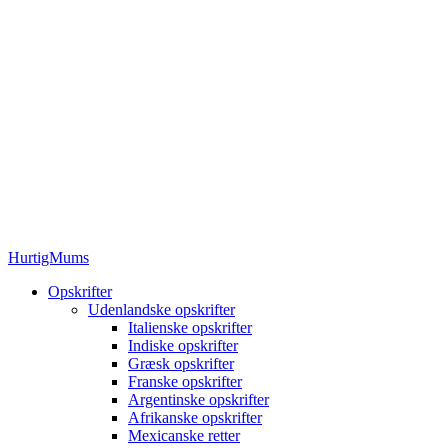
HurtigMums
Opskrifter
Udenlandske opskrifter
Italienske opskrifter
Indiske opskrifter
Græsk opskrifter
Franske opskrifter
Argentinske opskrifter
Afrikanske opskrifter
Mexicanske retter