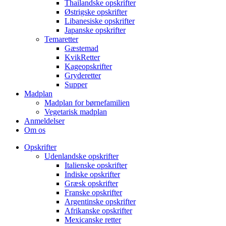
Thailandske opskrifter
Østrigske opskrifter
Libanesiske opskrifter
Japanske opskrifter
Temaretter
Gæstemad
KvikRetter
Kageopskrifter
Gryderetter
Supper
Madplan
Madplan for børnefamilien
Vegetarisk madplan
Anmeldelser
Om os
Opskrifter
Udenlandske opskrifter
Italienske opskrifter
Indiske opskrifter
Græsk opskrifter
Franske opskrifter
Argentinske opskrifter
Afrikanske opskrifter
Mexicanske retter