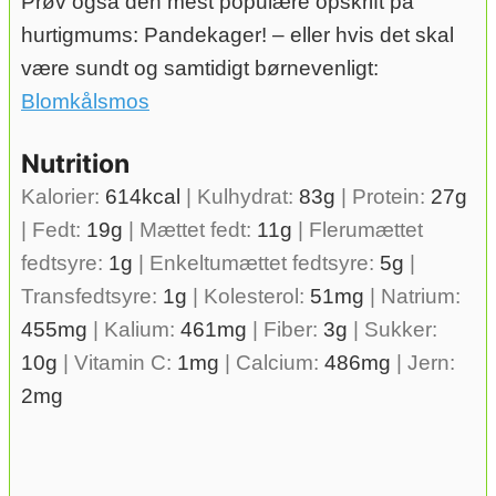
Prøv også den mest populære opskrift på
hurtigmums: Pandekager! – eller hvis det skal
være sundt og samtidigt børnevenligt:
Blomkålsmos
Nutrition
Kalorier:
614
kcal
|
Kulhydrat:
83
g
|
Protein:
27
g
|
Fedt:
19
g
|
Mættet fedt:
11
g
|
Flerumættet
fedtsyre:
1
g
|
Enkeltumættet fedtsyre:
5
g
|
Transfedtsyre:
1
g
|
Kolesterol:
51
mg
|
Natrium:
455
mg
|
Kalium:
461
mg
|
Fiber:
3
g
|
Sukker:
10
g
|
Vitamin C:
1
mg
|
Calcium:
486
mg
|
Jern:
2
mg