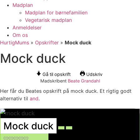
Madplan
Madplan for børnefamilien
Vegetarisk madplan
Anmeldelser
Om os
HurtigMums
»
Opskrifter
»
Mock duck
Mock duck
Gå til opskrift
Udskriv
Madskribent
Beate Grandahl
Her får du Beates opskrift på mock duck. Et rigtig godt
alternativ til
and
.
Mock duck