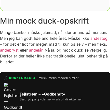
Min mock duck-opskrift
Mange tænker måske julemad, når der er and på menuen.
Men jeg kan godt lide and hele året. Måske ikke
andesteg
– for det er lidt for meget mad til kun os selv – men f.eks.
andebryst
eller
andelår
. Nå ja, og mock duck selvfølgelig.
Derfor er der heller ikke det traditionelle juletilbehør til på
billedet.
🎵 KØKKENRADIO
· musik mens maden simrer
Fejlstrøm – »Godkendt«
Sæt lyd på gryderne — afspil direkte her.