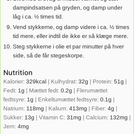
dampindsatsen på gryden, og damp under
låg i ca. ½ times tid.
Vend stykkerne, og damp videre i ca. ½ times
tid mere, eller indtil de ikke er så klæge mere.
Steg stykkerne i olie et par minutter på hver
side, så de får stegeskorpe.
Nutrition
Kalorier:
329
kcal
|
Kulhydrat:
32
g
|
Protein:
51
g
|
Fedt:
1
g
|
Mættet fedt:
0.2
g
|
Flerumættet
fedtsyre:
1
g
|
Enkeltumættet fedtsyre:
0.1
g
|
Natrium:
118
mg
|
Kalium:
413
mg
|
Fiber:
4
g
|
Sukker:
13
g
|
Vitamin C:
31
mg
|
Calcium:
132
mg
|
Jern:
4
mg