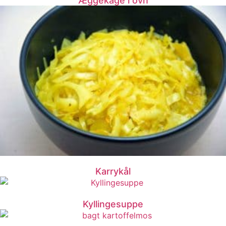
Æggekage i ovn
Karrykål
Kyllingesuppe