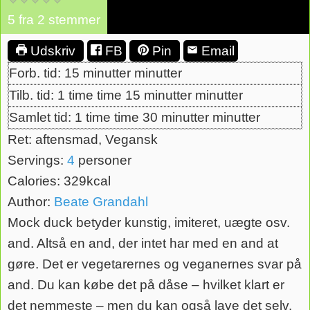
5
fra
2
stemmer
Udskriv
FB
Pin
Email
Forb. tid:
15
minutter
minutter
Tilb. tid:
1
time
time
15
minutter
minutter
Samlet tid:
1
time
time
30
minutter
minutter
Ret:
aftensmad, Vegansk
Servings:
4
personer
Calories:
329
kcal
Author:
Beate Grandahl
Mock duck betyder kunstig, imiteret, uægte osv.
and. Altså en and, der intet har med en and at
gøre. Det er vegetarernes og veganernes svar på
and. Du kan købe det på dåse – hvilket klart er
det nemmeste – men du kan også lave det selv.