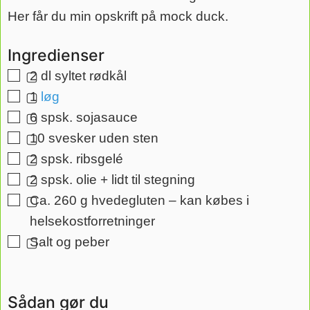
Her får du min opskrift på mock duck.
Ingredienser
2
dl
syltet rødkål
▢
1
løg
▢
6
spsk.
sojasauce
▢
10
svesker uden sten
▢
2
spsk.
ribsgelé
▢
2
spsk.
olie + lidt til stegning
▢
Ca. 260 g hvedegluten – kan købes i
▢
helsekostforretninger
Salt og peber
▢
Sådan gør du