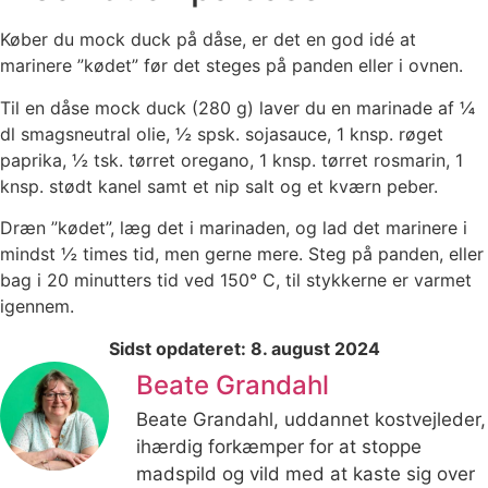
Køber du mock duck på dåse, er det en god idé at
marinere ”kødet” før det steges på panden eller i ovnen.
Til en dåse mock duck (280 g) laver du en marinade af ¼
dl smagsneutral olie, ½ spsk. sojasauce, 1 knsp. røget
paprika, ½ tsk. tørret oregano, 1 knsp. tørret rosmarin, 1
knsp. stødt kanel samt et nip salt og et kværn peber.
Dræn ”kødet”, læg det i marinaden, og lad det marinere i
mindst ½ times tid, men gerne mere. Steg på panden, eller
bag i 20 minutters tid ved 150° C, til stykkerne er varmet
igennem.
Sidst opdateret: 8. august 2024
Beate Grandahl
Beate Grandahl, uddannet kostvejleder,
ihærdig forkæmper for at stoppe
madspild og vild med at kaste sig over