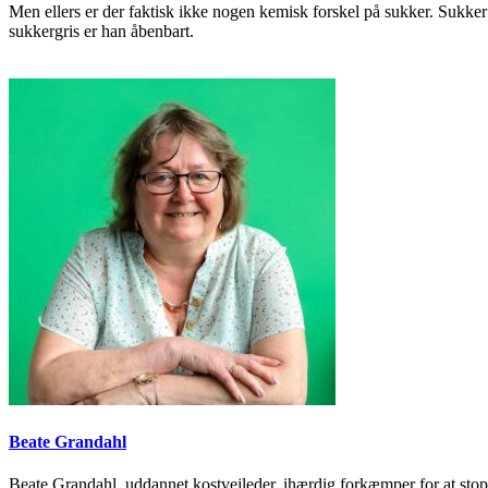
Men ellers er der faktisk ikke nogen kemisk forskel på sukker. Sukke
sukkergris er han åbenbart.
Beate Grandahl
Beate Grandahl, uddannet kostvejleder, ihærdig forkæmper for at stopp