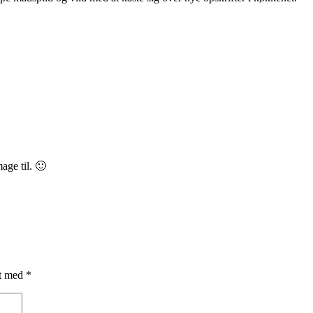
age til. 🙂
et med
*