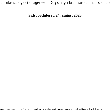
r er sukrose, og det smager sødt. Dog smager brunt sukker mere sødt en
Sidst opdateret: 24. august 2023
e madspild og vild med at kaste sig over nye opskrifter i køkkenet.