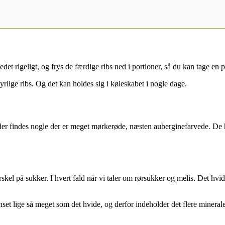
edet rigeligt, og frys de færdige ribs ned i portioner, så du kan tage en 
syrlige ribs. Og det kan holdes sig i køleskabet i nogle dage.
 der findes nogle der er meget mørkerøde, næsten auberginefarvede. De h
orskel på sukker. I hvert fald når vi taler om rørsukker og melis. Det h
nset lige så meget som det hvide, og derfor indeholder det flere mineral