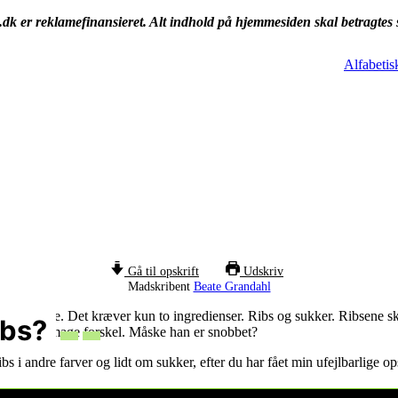
k er reklamefinansieret. Alt indhold på hjemmesiden skal betragtes
Alfabetis
Gå til opskrift
Udskriv
Madskribent
Beate Grandahl
t tilberede. Det kræver kun to ingredienser. Ribs og sukker. Ribsene sk
ibs?
 han kan smage forskel. Måske han er snobbet?
bs i andre farver og lidt om sukker, efter du har fået min ufejlbarlige o