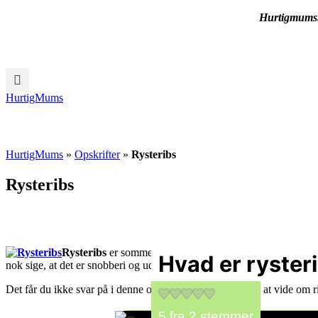
Hurtigmums.d
HurtigMums
HurtigMums
»
Opskrifter
»
Rysteribs
Rysteribs
Rysteribs
er sommerens nemmeste tilbehør eller topping a
Hvad er ryster
nok sige, at det er snobberi og uden betydning. Men min mand siger,
Det får du ikke svar på i denne opskrift. Men du får mere at vide om ri
5
fra
2
stemmer