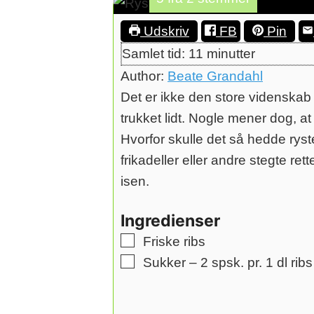
Udskriv
FB
Pin
minutter
Samlet tid:
11
minutter
Author:
Beate Grandahl
Det er ikke den store videnskab 
trukket lidt. Nogle mener dog, at
Hvorfor skulle det så hedde ryst
frikadeller eller andre stegte r
isen.
Ingredienser
▢
Friske ribs
▢
Sukker – 2 spsk. pr. 1 dl ribs