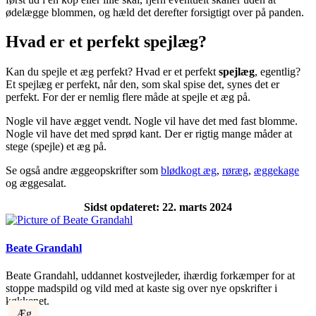
ødelægge blommen, og hæld det derefter forsigtigt over på panden.
Hvad er et perfekt spejlæg?
Kan du spejle et æg perfekt? Hvad er et perfekt
spejlæg
, egentlig?
Et spejlæg er perfekt, når den, som skal spise det, synes det er
perfekt. For der er nemlig flere måde at spejle et æg på.
Nogle vil have ægget vendt. Nogle vil have det med fast blomme.
Nogle vil have det med sprød kant. Der er rigtig mange måder at
stege (spejle) et æg på.
Se også andre æggeopskrifter som
blødkogt æg
,
røræg
,
æggekage
og æggesalat.
Sidst opdateret: 22. marts 2024
Beate Grandahl
Beate Grandahl, uddannet kostvejleder, ihærdig forkæmper for at
stoppe madspild og vild med at kaste sig over nye opskrifter i
køkkenet.
Æg