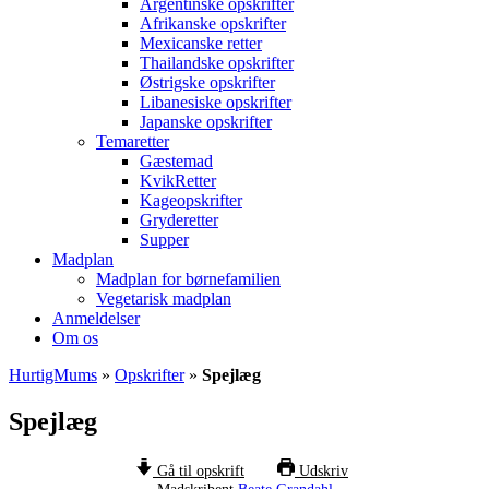
Argentinske opskrifter
Afrikanske opskrifter
Mexicanske retter
Thailandske opskrifter
Østrigske opskrifter
Libanesiske opskrifter
Japanske opskrifter
Temaretter
Gæstemad
KvikRetter
Kageopskrifter
Gryderetter
Supper
Madplan
Madplan for børnefamilien
Vegetarisk madplan
Anmeldelser
Om os
HurtigMums
»
Opskrifter
»
Spejlæg
Spejlæg
Gå til opskrift
Udskriv
Madskribent
Beate Grandahl