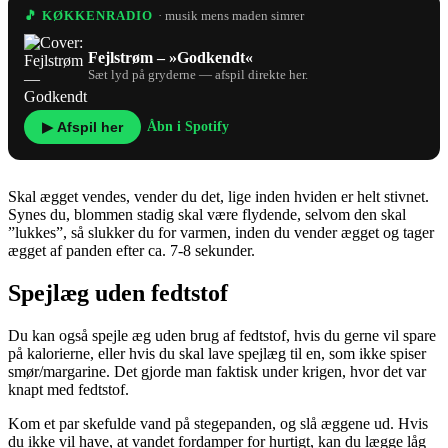
🎵 KØKKENRADIO
· musik mens maden simrer
Fejlstrøm – »Godkendt«
Sæt lyd på gryderne — afspil direkte her.
▶ Afspil her
Åbn i Spotify
Skal ægget vendes, vender du det, lige inden hviden er helt stivnet.
Synes du, blommen stadig skal være flydende, selvom den skal
”lukkes”, så slukker du for varmen, inden du vender ægget og tager
ægget af panden efter ca. 7-8 sekunder.
Spejlæg uden fedtstof
Du kan også spejle æg uden brug af fedtstof, hvis du gerne vil spare
på kalorierne, eller hvis du skal lave spejlæg til en, som ikke spiser
smør/margarine. Det gjorde man faktisk under krigen, hvor det var
knapt med fedtstof.
Kom et par skefulde vand på stegepanden, og slå æggene ud. Hvis
du ikke vil have, at vandet fordamper for hurtigt, kan du lægge låg