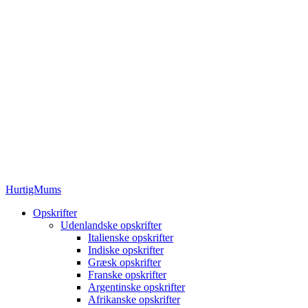
HurtigMums
Opskrifter
Udenlandske opskrifter
Italienske opskrifter
Indiske opskrifter
Græsk opskrifter
Franske opskrifter
Argentinske opskrifter
Afrikanske opskrifter