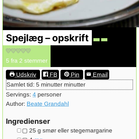
Spejlæg – opskrift
5
fra
2
stemmer
Udskriv
FB
Pin
Email
Samlet tid:
5
minutter
minutter
Servings:
4
personer
Author:
Beate Grandahl
Ingredienser
▢
25
g
smør eller stegemargarine