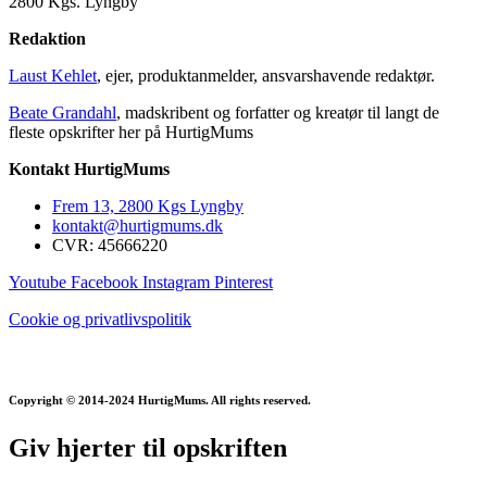
2800 Kgs. Lyngby
Redaktion
Laust Kehlet
, ejer, produktanmelder, ansvarshavende redaktør.
Beate Grandahl
, madskribent og forfatter og kreatør til langt de
fleste opskrifter her på HurtigMums
Kontakt HurtigMums
Frem 13, 2800 Kgs Lyngby
kontakt@hurtigmums.dk
CVR: 45666220
Youtube
Facebook
Instagram
Pinterest
Cookie og privatlivspolitik
Copyright © 2014-2024 HurtigMums. All rights reserved.
Giv hjerter til opskriften