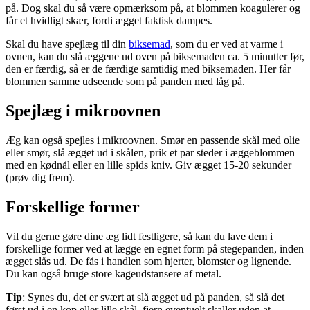
på. Dog skal du så være opmærksom på, at blommen koagulerer og
får et hvidligt skær, fordi ægget faktisk dampes.
Skal du have spejlæg til din
biksemad
, som du er ved at varme i
ovnen, kan du slå æggene ud oven på biksemaden ca. 5 minutter før,
den er færdig, så er de færdige samtidig med biksemaden. Her får
blommen samme udseende som på panden med låg på.
Spejlæg i mikroovnen
Æg kan også spejles i mikroovnen. Smør en passende skål med olie
eller smør, slå ægget ud i skålen, prik et par steder i æggeblommen
med en kødnål eller en lille spids kniv. Giv ægget 15-20 sekunder
(prøv dig frem).
Forskellige former
Vil du gerne gøre dine æg lidt festligere, så kan du lave dem i
forskellige former ved at lægge en egnet form på stegepanden, inden
ægget slås ud. De fås i handlen som hjerter, blomster og lignende.
Du kan også bruge store kageudstansere af metal.
Tip
: Synes du, det er svært at slå ægget ud på panden, så slå det
først ud i en kop eller lille skål, fjern eventuelt skaller uden at