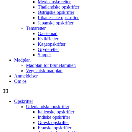
Mexicanske retter
Thailandske opskrifter
Østrigske opskrifter
Libanesiske opskrifter
Japanske opskrifter
Temaretter
Gæstemad
KvikRetter
Kageopskrifter
Gryderetter
Supper
Madplan
Madplan for børnefamilien
Vegetarisk madplan
Anmeldelser
Om os
Opskrifter
Udenlandske opskrifter
Italienske opskrifter
Indiske opskrifter
Græsk opskrifter
Franske opskrifter