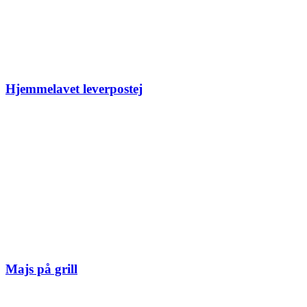
Hjemmelavet leverpostej
Majs på grill