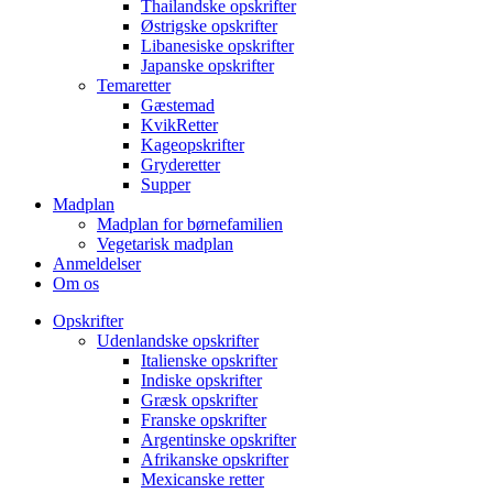
Thailandske opskrifter
Østrigske opskrifter
Libanesiske opskrifter
Japanske opskrifter
Temaretter
Gæstemad
KvikRetter
Kageopskrifter
Gryderetter
Supper
Madplan
Madplan for børnefamilien
Vegetarisk madplan
Anmeldelser
Om os
Opskrifter
Udenlandske opskrifter
Italienske opskrifter
Indiske opskrifter
Græsk opskrifter
Franske opskrifter
Argentinske opskrifter
Afrikanske opskrifter
Mexicanske retter