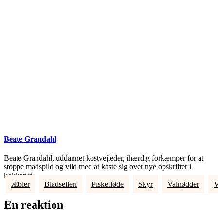
Beate Grandahl
Beate Grandahl, uddannet kostvejleder, ihærdig forkæmper for at
stoppe madspild og vild med at kaste sig over nye opskrifter i
køkkenet.
Æbler
Bladselleri
Piskefløde
Skyr
Valnødder
V
En reaktion