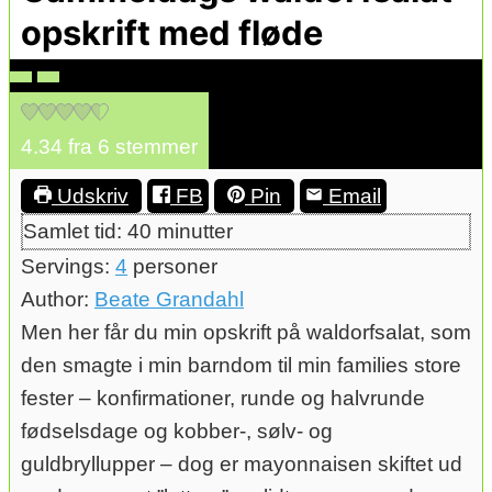
opskrift med fløde
4.34
fra
6
stemmer
Udskriv
FB
Pin
Email
minutter
Samlet tid:
40
minutter
Servings:
4
personer
Author:
Beate Grandahl
Men her får du min opskrift på waldorfsalat, som
den smagte i min barndom til min families store
fester – konfirmationer, runde og halvrunde
fødselsdage og kobber-, sølv- og
guldbryllupper – dog er mayonnaisen skiftet ud