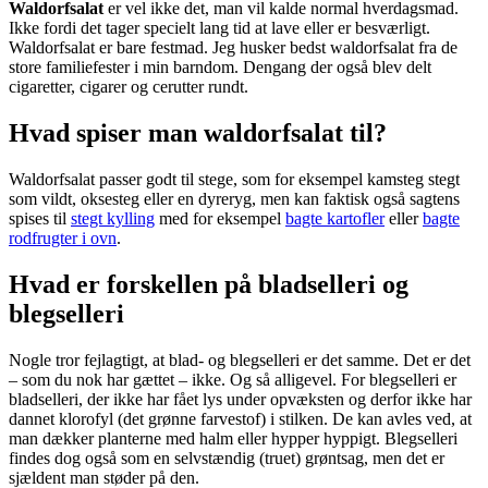
Waldorfsalat
er vel ikke det, man vil kalde normal hverdagsmad.
Ikke fordi det tager specielt lang tid at lave eller er besværligt.
Waldorfsalat er bare festmad. Jeg husker bedst waldorfsalat fra de
store familiefester i min barndom. Dengang der også blev delt
cigaretter, cigarer og cerutter rundt.
Hvad spiser man waldorfsalat til?
Waldorfsalat passer godt til stege, som for eksempel kamsteg stegt
som vildt, oksesteg eller en dyreryg, men kan faktisk også sagtens
spises til
stegt kylling
med for eksempel
bagte kartofler
eller
bagte
rodfrugter i ovn
.
Hvad er forskellen på bladselleri og
blegselleri
Nogle tror fejlagtigt, at blad- og blegselleri er det samme. Det er det
– som du nok har gættet – ikke. Og så alligevel. For blegselleri er
bladselleri, der ikke har fået lys under opvæksten og derfor ikke har
dannet klorofyl (det grønne farvestof) i stilken. De kan avles ved, at
man dækker planterne med halm eller hypper hyppigt. Blegselleri
findes dog også som en selvstændig (truet) grøntsag, men det er
sjældent man støder på den.