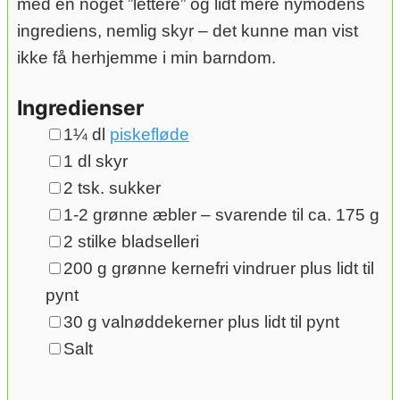
med en noget ”lettere” og lidt mere nymodens
ingrediens, nemlig skyr – det kunne man vist
ikke få herhjemme i min barndom.
Ingredienser
▢
1¼
dl
piskefløde
▢
1
dl
skyr
▢
2
tsk.
sukker
▢
1-2
grønne æbler – svarende til ca. 175 g
▢
2
stilke bladselleri
▢
200
g
grønne kernefri vindruer plus lidt til
pynt
▢
30
g
valnøddekerner plus lidt til pynt
▢
Salt