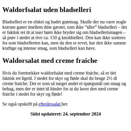
Waldorfsalat uden bladselleri
Bladselleri er en elsket og hadet grøntsag. Skulle der nu være nogle
kræsne ganer imellem dine gæster, som ikke ”tåler” bladselleri – det
er faktisk ret tit at især børn ikke bryder sig om bladsellerismagen –
så prøv i stedet at rive ca. 150 g knoldselleri. Den kan ikke sorteres
fra som bladsellerien kan, men da den er revet, har den ikke samme
kraftige og intense smag, som bladselleri kan have.
Waldorsalat med creme fraiche
Hvis du foretrækker waldorfsalat med creme fraiche, så er det
faktisk ret ligetil. I stedet for skyr og fløde skal du bruge 2½ dl
creme fraiche. Det er som så meget andet et spørgsmål om smag og
behag, men der er intet til hinder for at du laver den med creme
fraiche i stedet for skyr og fløde!
Se også opskrift på
efterårssalat
her.
Sidst opdateret: 24. september 2024