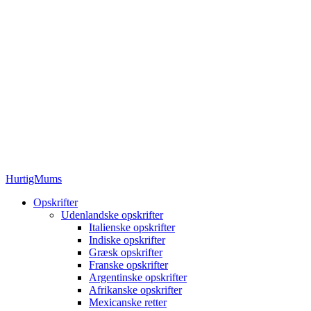
HurtigMums
Opskrifter
Udenlandske opskrifter
Italienske opskrifter
Indiske opskrifter
Græsk opskrifter
Franske opskrifter
Argentinske opskrifter
Afrikanske opskrifter
Mexicanske retter