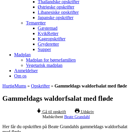
Thailandske opskrifter
Østrigske opskrifter
Libanesiske opskrifter
Japanske opskrifter
Temaretter
Gæstemad
KvikRetter
Kageopskrifter
Gryderetter
Supper
Madplan
Madplan for børnefamilien
Vegetarisk madplan
Anmeldelser
Om os
HurtigMums
»
Opskrifter
»
Gammeldags waldorfsalat med fløde
Gammeldags waldorfsalat med fløde
Gå til opskrift
Udskriv
Madskribent
Beate Grandahl
Her får du opskriften på Beate Grandahls gammeldags waldorfsalat
med fløde.