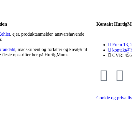
tion
Kontakt Hurtig
Kehlet
, ejer, produktanmelder, ansvarshavende
r.
Frem 13, 
Grandahl
, madskribent og forfatter og kreatør til
kontakt@h
e fleste opskrifter her på HurtigMums
CVR: 456
Cookie og privatliv