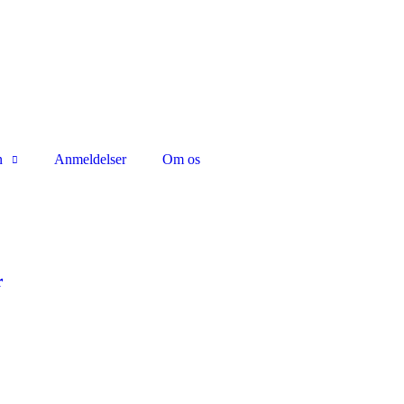
n
Anmeldelser
Om os
r