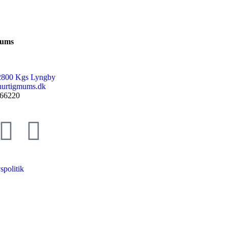
Mums
2800 Kgs Lyngby
urtigmums.dk
66220
spolitik