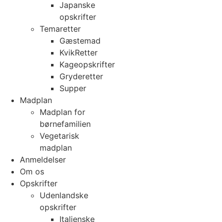
Japanske
opskrifter
Temaretter
Gæstemad
KvikRetter
Kageopskrifter
Gryderetter
Supper
Madplan
Madplan for
børnefamilien
Vegetarisk
madplan
Anmeldelser
Om os
Opskrifter
Udenlandske
opskrifter
Italienske