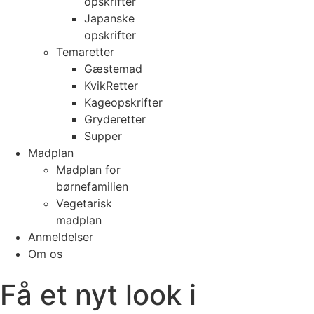
opskrifter
Japanske
opskrifter
Temaretter
Gæstemad
KvikRetter
Kageopskrifter
Gryderetter
Supper
Madplan
Madplan for
børnefamilien
Vegetarisk
madplan
Anmeldelser
Om os
Få et nyt look i