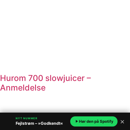
Hurom 700 slowjuicer –
Anmeldelse
NYT NUMMER
×
Hør den på Spotify
Fejlstrøm – »Godkendt«