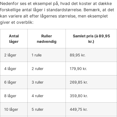
Nedenfor ses et eksempel på, hvad det koster at dække
forskellige antal låger i standardstørrelse. Bemærk, at det
kan variere alt efter lågernes størrelse, men eksemplet
giver et overblik:
Antal
Ruller
Samlet pris (à 89,95
låger
nødvendig
kr.)
2 låger
1 rulle
89,95 kr.
4 låger
2 ruller
179,90 kr.
6 låger
3 ruller
269,85 kr.
8 låger
4 ruller
359,80 kr.
10 låger
5 ruller
449,75 kr.