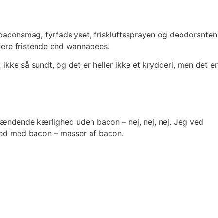
baconsmag, fyrfadslyset, friskluftssprayen og deodoranten
mere fristende end wannabees.
kke så sundt, og det er heller ikke et krydderi, men det er
brændende kærlighed uden bacon – nej, nej, nej. Jeg ved
ighed med bacon – masser af bacon.