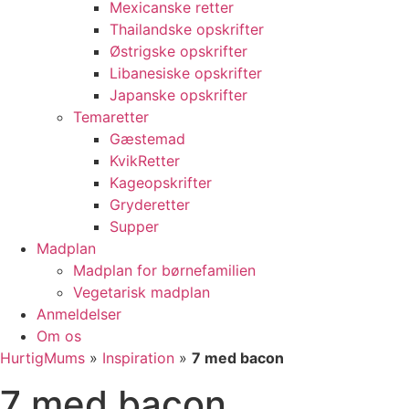
Mexicanske retter
Thailandske opskrifter
Østrigske opskrifter
Libanesiske opskrifter
Japanske opskrifter
Temaretter
Gæstemad
KvikRetter
Kageopskrifter
Gryderetter
Supper
Madplan
Madplan for børnefamilien
Vegetarisk madplan
Anmeldelser
Om os
HurtigMums
»
Inspiration
»
7 med bacon
7 med bacon