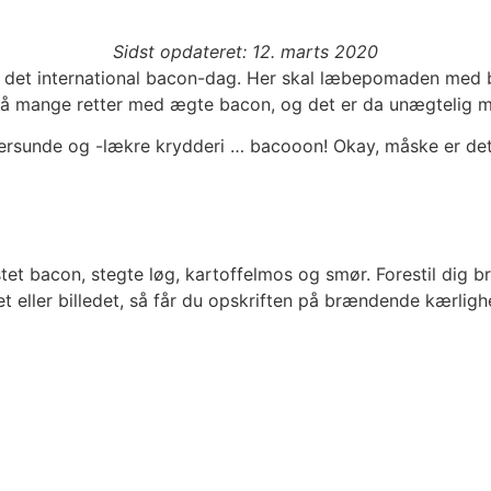
Sidst opdateret: 12. marts 2020
r det international bacon-dag. Her skal læbepomaden med 
gså mange retter med ægte bacon, og det er da unægtelig 
persunde og -lækre krydderi … bacooon! Okay, måske er det i
stet bacon, stegte løg, kartoffelmos og smør. Forestil dig 
nket eller billedet, så får du opskriften på brændende kærl