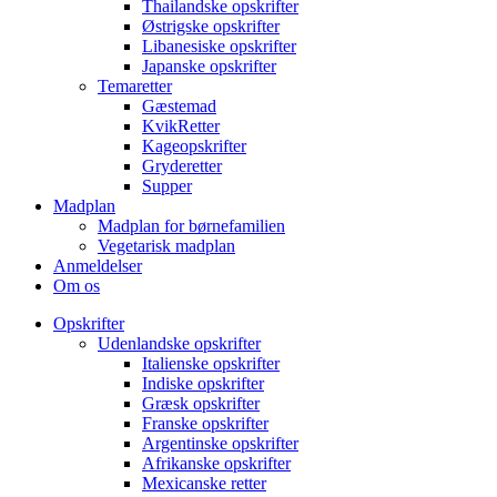
Thailandske opskrifter
Østrigske opskrifter
Libanesiske opskrifter
Japanske opskrifter
Temaretter
Gæstemad
KvikRetter
Kageopskrifter
Gryderetter
Supper
Madplan
Madplan for børnefamilien
Vegetarisk madplan
Anmeldelser
Om os
Opskrifter
Udenlandske opskrifter
Italienske opskrifter
Indiske opskrifter
Græsk opskrifter
Franske opskrifter
Argentinske opskrifter
Afrikanske opskrifter
Mexicanske retter