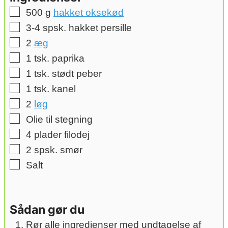
▢
500
g
hakket oksekød
▢
3-4
spsk.
hakket persille
▢
2
æg
▢
1
tsk.
paprika
▢
1
tsk.
stødt peber
▢
1
tsk.
kanel
▢
2
løg
▢
Olie til stegning
▢
4
plader filodej
▢
2
spsk.
smør
▢
Salt
Sådan gør du
Rør alle ingredienser med undtagelse af