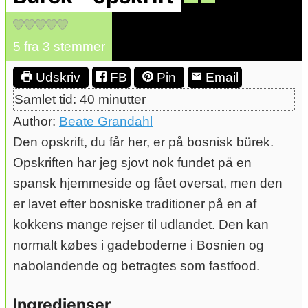
5
fra
3
stemmer
Udskriv
FB
Pin
Email
minutter
Samlet tid:
40
minutter
Author:
Beate Grandahl
Den opskrift, du får her, er på bosnisk bürek.
Opskriften har jeg sjovt nok fundet på en
spansk hjemmeside og fået oversat, men den
er lavet efter bosniske traditioner på en af
kokkens mange rejser til udlandet. Den kan
normalt købes i gadeboderne i Bosnien og
nabolandende og betragtes som fastfood.
Ingredienser