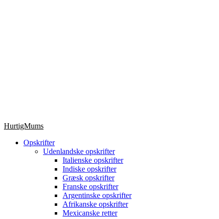
HurtigMums
Opskrifter
Udenlandske opskrifter
Italienske opskrifter
Indiske opskrifter
Græsk opskrifter
Franske opskrifter
Argentinske opskrifter
Afrikanske opskrifter
Mexicanske retter