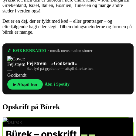
Grækenland, Israel, Italien, Bosnien, Tunesien og mange andre
steder i verden også.
Det er en dej, der er fyldt med kød – eller grøntsager – og
efterfølgende bagt eller stegt. Tilberedningsmetoderne og formen på
bürek er mange.
🎵 KØKKENRADIO
· musik mens maden simrer
Fejlstrøm – »Godkendt«
Sæt lyd på gryderne — afspil direkte her.
▶ Afspil her
Åbn i Spotify
Opskrift på Bürek
Bürek – opskrift