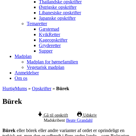
Thailandske opskrifter
Østrigske opskrifter
Libanesiske opskrifter
Japanske opskrifter
Temaretter
Gæstemad
KvikRetter
Kageopskrifter
Gryderetter
Supper
Madplan
Madplan for børnefamilien
Vegetarisk madplan
Anmeldelser
Om os
HurtigMums
»
Opskrifter
»
Bürek
Bürek
Gå til opskrift
Udskriv
Madskribent
Beate Grandahl
Bürek
eller börek eller andre varianter af ordet er oprindeligt en
tyrkisk ret, men den er udbredt i flere andre lande – som Bulgarien,