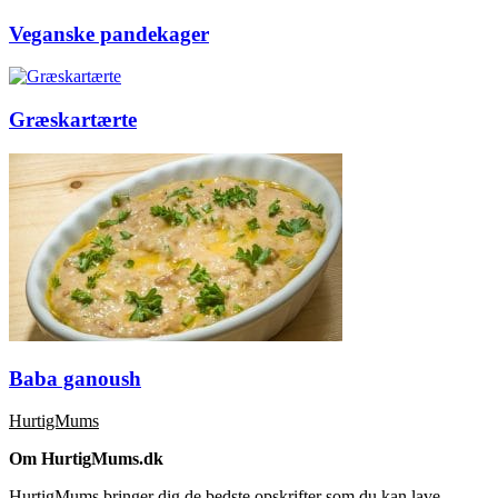
Veganske pandekager
Græskartærte
Baba ganoush
HurtigMums
Om HurtigMums.dk
HurtigMums bringer dig de bedste opskrifter som du kan lave