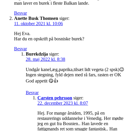
man laver en burek i fleste Balkan lande.
Besvar
Anette Busk Thomsen
siger:
11. oktober 2021 kl. 10:06
Hej Eva.
Har du en opskrift på bosniske burek?
Besvar
Burekdzija
siger:
28. maj 2022 kl. 8:38
Undgår kanel,æg,paprika,tilsæt lidt vegeta (2 spsk)😉
Ingen stegning, fyld dejen med rå fars, rasten er OK
God appetit 😋👍
Besvar
Carsten pehrsson
siger:
22. december 2023 kl. 8:07
Hej. For mange årsiden, 1995, på en
restaurerings uddannelse i Venedig. Her mødte
jeg en gut fra Bosnien.. Han lavede en
fattigmands ret som smagte fantastisk.. Han