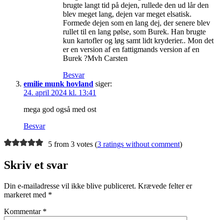
brugte langt tid på dejen, rullede den ud lår den
blev meget lang, dejen var meget elsatisk.
Formede dejen som en lang dej, der senere blev
rullet til en lang pølse, som Burek. Han brugte
kun kartofler og løg samt lidt kryderier.. Mon det
er en version af en fattigmands version af en
Burek ?Mvh Carsten
Besvar
emilie munk hovland
siger:
24. april 2024 kl. 13:41
mega god også med ost
Besvar
5 from 3 votes (
3 ratings without comment
)
Skriv et svar
Din e-mailadresse vil ikke blive publiceret.
Krævede felter er
markeret med
*
Kommentar
*