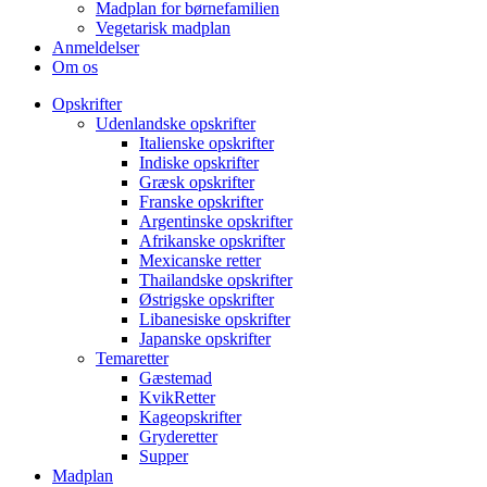
Madplan for børnefamilien
Vegetarisk madplan
Anmeldelser
Om os
Opskrifter
Udenlandske opskrifter
Italienske opskrifter
Indiske opskrifter
Græsk opskrifter
Franske opskrifter
Argentinske opskrifter
Afrikanske opskrifter
Mexicanske retter
Thailandske opskrifter
Østrigske opskrifter
Libanesiske opskrifter
Japanske opskrifter
Temaretter
Gæstemad
KvikRetter
Kageopskrifter
Gryderetter
Supper
Madplan