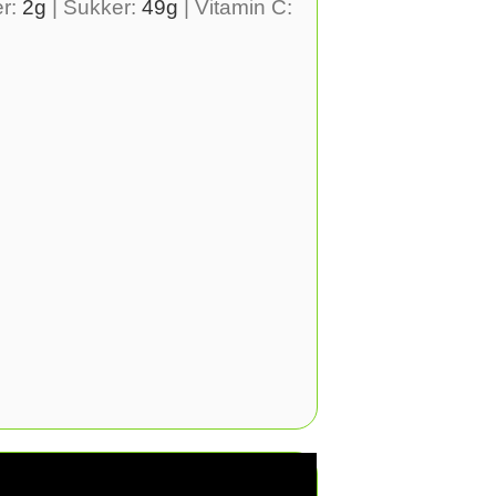
er:
2
g
|
Sukker:
49
g
|
Vitamin C: