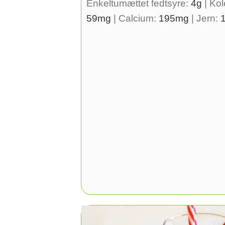
Enkeltumættet fedtsyre:
4
g
|
Kol
59
mg
|
Calcium:
195
mg
|
Jern: