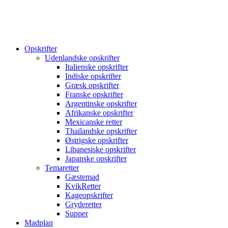
Opskrifter
Udenlandske opskrifter
Italienske opskrifter
Indiske opskrifter
Græsk opskrifter
Franske opskrifter
Argentinske opskrifter
Afrikanske opskrifter
Mexicanske retter
Thailandske opskrifter
Østrigske opskrifter
Libanesiske opskrifter
Japanske opskrifter
Temaretter
Gæstemad
KvikRetter
Kageopskrifter
Gryderetter
Supper
Madplan