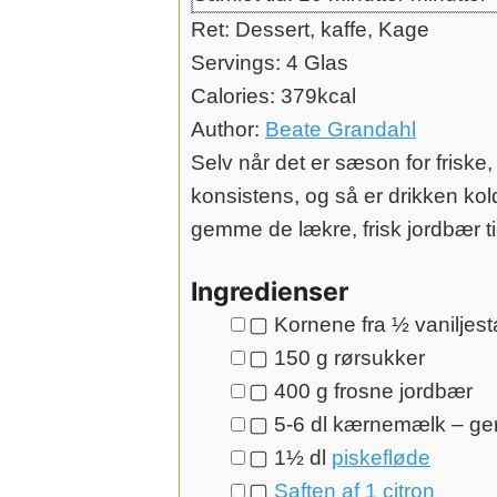
Ret:
Dessert, kaffe, Kage
Servings:
4
Glas
Calories:
379
kcal
Author:
Beate Grandahl
Selv når det er sæson for friske
konsistens, og så er drikken ko
gemme de lækre, frisk jordbær ti
Ingredienser
▢
Kornene fra ½ vaniljes
▢
150
g
rørsukker
▢
400
g
frosne jordbær
▢
5-6
dl
kærnemælk – ger
▢
1½
dl
piskefløde
▢
Saften af 1 citron