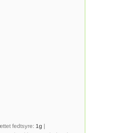
ttet fedtsyre:
1
g
|