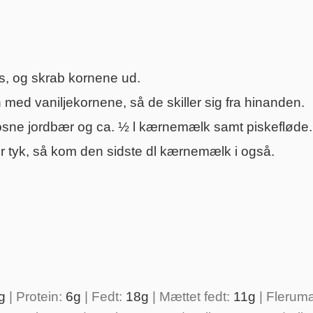
s, og skrab kornene ud.
med vaniljekornene, så de skiller sig fra hinanden.
frosne jordbær og ca. ½ l kærnemælk samt piskefløde.
or tyk, så kom den sidste dl kærnemælk i også.
g
|
Protein:
6
g
|
Fedt:
18
g
|
Mættet fedt:
11
g
|
Flerumæ