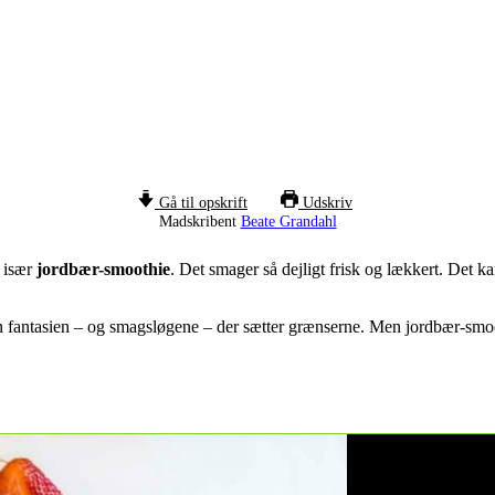
Gå til opskrift
Udskriv
Madskribent
Beate Grandahl
– især
jordbær-smoothie
. Det smager så dejligt frisk og lækkert. Det k
 fantasien – og smagsløgene – der sætter grænserne. Men jordbær-smoothi