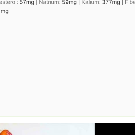
esterol:
57
mg
|
Natrium:
59
mg
|
Kalium:
377
mg
|
Fib
1
mg