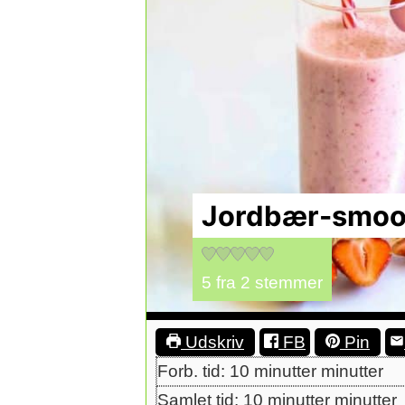
Jordbær-smooth
5
fra
2
stemmer
Udskriv
FB
Pin
Forb. tid:
10
minutter
minutter
Samlet tid:
10
minutter
minutter