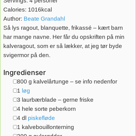
Servings:
4
personer
Calories:
1016
kcal
Author:
Beate Grandahl
Så lys ragout, blanquette, frikassé – kært barn
har mange navne. Her får du opskriften på min
kalveragout, som er så lækker, at jeg tør byde
svigermor på den.
Ingredienser
800
g
kalvelårtunge – se info nedenfor
▢
1
løg
▢
3
laurbærblade – gerne friske
▢
4
hele sorte peberkorn
▢
4
dl
piskefløde
▢
1
kalvebouillonterning
▢