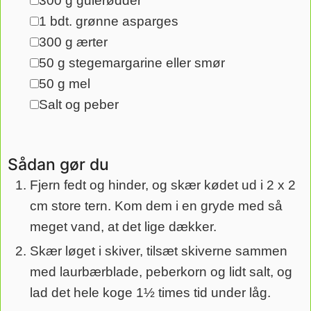
300
g
gulerødder
▢
1
bdt.
grønne asparges
▢
300
g
ærter
▢
50
g
stegemargarine eller smør
▢
50
g
mel
▢
Salt og peber
▢
Sådan gør du
Fjern fedt og hinder, og skær kødet ud i 2 x 2
cm store tern. Kom dem i en gryde med så
meget vand, at det lige dækker.
Skær løget i skiver, tilsæt skiverne sammen
med laurbærblade, peberkorn og lidt salt, og
lad det hele koge 1½ times tid under låg.