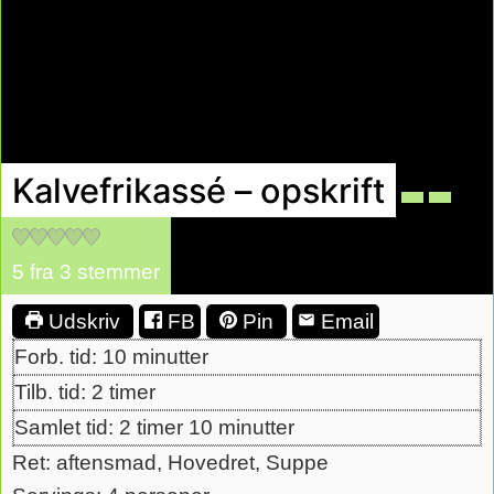
Kalvefrikassé – opskrift
5
fra
3
stemmer
Udskriv
FB
Pin
Email
minutter
Forb. tid:
10
minutter
timer
Tilb. tid:
2
timer
timer
minutter
Samlet tid:
2
timer
10
minutter
Ret:
aftensmad, Hovedret, Suppe