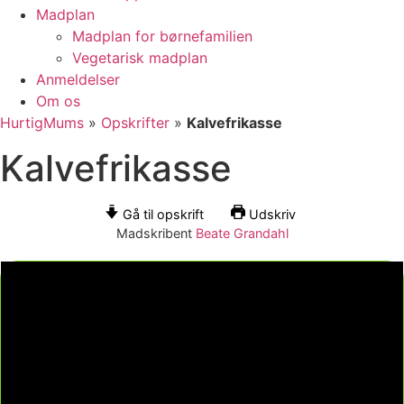
Madplan
Madplan for børnefamilien
Vegetarisk madplan
Anmeldelser
Om os
HurtigMums
»
Opskrifter
»
Kalvefrikasse
Kalvefrikasse
Gå til opskrift
Udskriv
Madskribent
Beate Grandahl