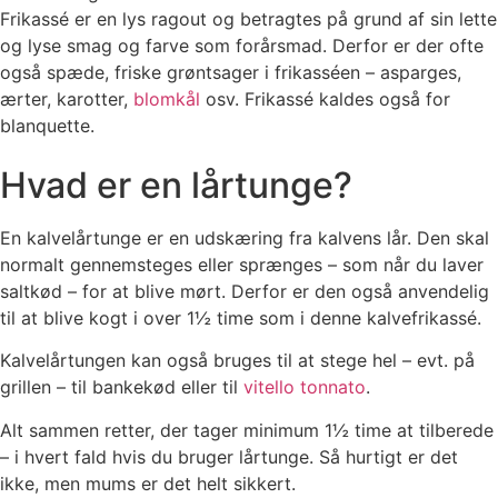
Frikassé er en lys ragout og betragtes på grund af sin lette
og lyse smag og farve som forårsmad. Derfor er der ofte
også spæde, friske grøntsager i frikasséen – asparges,
ærter, karotter,
blomkål
osv. Frikassé kaldes også for
blanquette.
Hvad er en lårtunge?
En kalvelårtunge er en udskæring fra kalvens lår. Den skal
normalt gennemsteges eller sprænges – som når du laver
saltkød – for at blive mørt. Derfor er den også anvendelig
til at blive kogt i over 1½ time som i denne kalvefrikassé.
Kalvelårtungen kan også bruges til at stege hel – evt. på
grillen – til bankekød eller til
vitello tonnato
.
Alt sammen retter, der tager minimum 1½ time at tilberede
– i hvert fald hvis du bruger lårtunge. Så hurtigt er det
ikke, men mums er det helt sikkert.