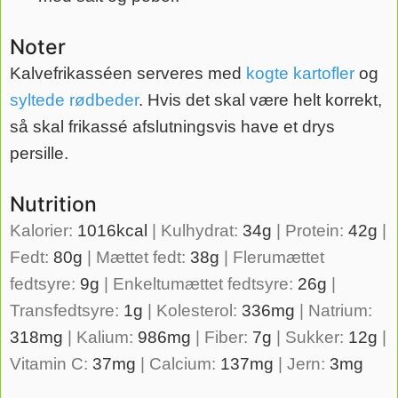
Noter
Kalvefrikasséen serveres med
kogte kartofler
og
syltede rødbeder
. Hvis det skal være helt korrekt,
så skal frikassé afslutningsvis have et drys
persille.
Nutrition
Kalorier:
1016
kcal
|
Kulhydrat:
34
g
|
Protein:
42
g
|
Fedt:
80
g
|
Mættet fedt:
38
g
|
Flerumættet
fedtsyre:
9
g
|
Enkeltumættet fedtsyre:
26
g
|
Transfedtsyre:
1
g
|
Kolesterol:
336
mg
|
Natrium:
318
mg
|
Kalium:
986
mg
|
Fiber:
7
g
|
Sukker:
12
g
|
Vitamin C:
37
mg
|
Calcium:
137
mg
|
Jern:
3
mg