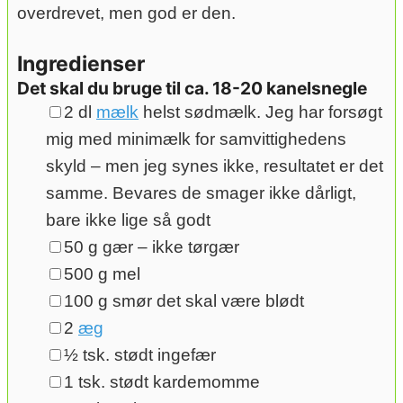
overdrevet, men god er den.
Ingredienser
Det skal du bruge til ca. 18-20 kanelsnegle
▢
2
dl
mælk
helst sødmælk. Jeg har forsøgt
mig med minimælk for samvittighedens
skyld – men jeg synes ikke, resultatet er det
samme. Bevares de smager ikke dårligt,
bare ikke lige så godt
▢
50
g
gær
– ikke tørgær
▢
500
g
mel
▢
100
g
smør
det skal være blødt
▢
2
æg
▢
½
tsk.
stødt ingefær
▢
1
tsk.
stødt kardemomme