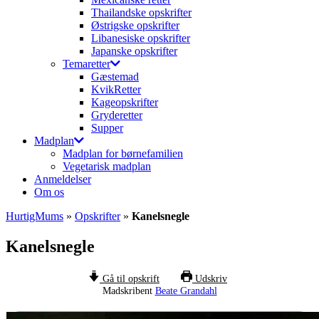
Thailandske opskrifter
Østrigske opskrifter
Libanesiske opskrifter
Japanske opskrifter
Temaretter
Gæstemad
KvikRetter
Kageopskrifter
Gryderetter
Supper
Madplan
Madplan for børnefamilien
Vegetarisk madplan
Anmeldelser
Om os
HurtigMums
»
Opskrifter
»
Kanelsnegle
Kanelsnegle
Gå til opskrift
Udskriv
Madskribent
Beate Grandahl