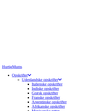
HurtigMums
Opskrifter
Udenlandske opskrifter
Italienske opskrifter
Indiske opskrifter
Græsk opskrifter
Franske opskrifter
Argentinske opskrifter
Afrikanske opskrifter
Mexicanske retter