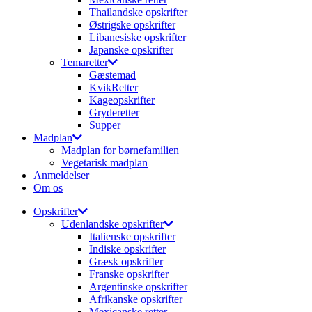
Thailandske opskrifter
Østrigske opskrifter
Libanesiske opskrifter
Japanske opskrifter
Temaretter
Gæstemad
KvikRetter
Kageopskrifter
Gryderetter
Supper
Madplan
Madplan for børnefamilien
Vegetarisk madplan
Anmeldelser
Om os
Opskrifter
Udenlandske opskrifter
Italienske opskrifter
Indiske opskrifter
Græsk opskrifter
Franske opskrifter
Argentinske opskrifter
Afrikanske opskrifter
Mexicanske retter