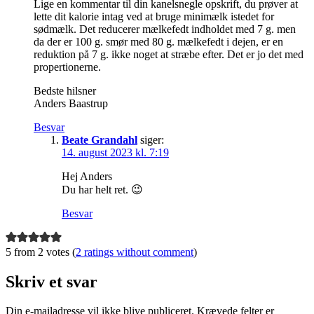
Lige en kommentar til din kanelsnegle opskrift, du prøver at
lette dit kalorie intag ved at bruge minimælk istedet for
sødmælk. Det reducerer mælkefedt indholdet med 7 g. men
da der er 100 g. smør med 80 g. mælkefedt i dejen, er en
reduktion på 7 g. ikke noget at stræbe efter. Det er jo det med
propertionerne.
Bedste hilsner
Anders Baastrup
Besvar
Beate Grandahl
siger:
14. august 2023 kl. 7:19
Hej Anders
Du har helt ret. 😉
Besvar
5 from 2 votes (
2 ratings without comment
)
Skriv et svar
Din e-mailadresse vil ikke blive publiceret.
Krævede felter er