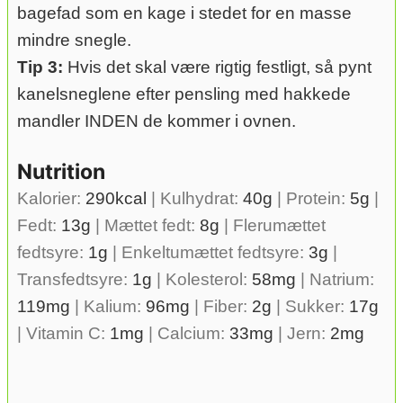
bagefad som en kage i stedet for en masse
mindre snegle.
Tip 3:
Hvis det skal være rigtig festligt, så pynt
kanelsneglene efter pensling med hakkede
mandler INDEN de kommer i ovnen.
Nutrition
Kalorier:
290
kcal
|
Kulhydrat:
40
g
|
Protein:
5
g
|
Fedt:
13
g
|
Mættet fedt:
8
g
|
Flerumættet
fedtsyre:
1
g
|
Enkeltumættet fedtsyre:
3
g
|
Transfedtsyre:
1
g
|
Kolesterol:
58
mg
|
Natrium:
119
mg
|
Kalium:
96
mg
|
Fiber:
2
g
|
Sukker:
17
g
|
Vitamin C:
1
mg
|
Calcium:
33
mg
|
Jern:
2
mg