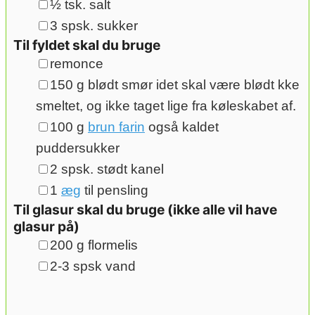
▢
½
tsk.
salt
▢
3
spsk.
sukker
Til fyldet skal du bruge
▢
remonce
▢
150
g
blødt smør
idet skal være blødt kke
smeltet, og ikke taget lige fra køleskabet af.
▢
100
g
brun farin
også kaldet
puddersukker
▢
2
spsk.
stødt kanel
▢
1
æg
til pensling
Til glasur skal du bruge (ikke alle vil have
glasur på)
▢
200
g
flormelis
▢
2-3
spsk
vand