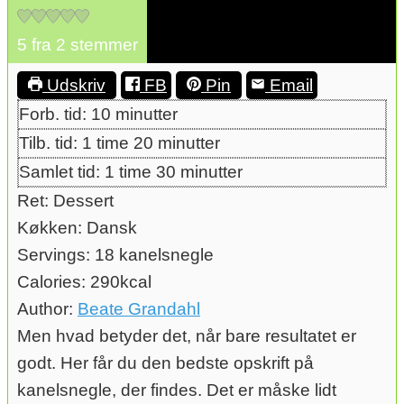
5
fra
2
stemmer
Udskriv
FB
Pin
Email
minutter
Forb. tid:
10
minutter
time
minutter
Tilb. tid:
1
time
20
minutter
time
minutter
Samlet tid:
1
time
30
minutter
Ret:
Dessert
Køkken:
Dansk
Servings:
18
kanelsnegle
Calories:
290
kcal
Author:
Beate Grandahl
Men hvad betyder det, når bare resultatet er
godt. Her får du den bedste opskrift på
kanelsnegle, der findes. Det er måske lidt