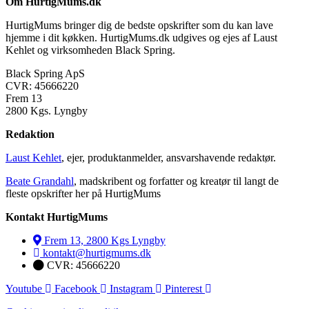
Om HurtigMums.dk
HurtigMums bringer dig de bedste opskrifter som du kan lave
hjemme i dit køkken. HurtigMums.dk udgives og ejes af Laust
Kehlet og virksomheden Black Spring.
Black Spring ApS
CVR: 45666220
Frem 13
2800 Kgs. Lyngby
Redaktion
Laust Kehlet
, ejer, produktanmelder, ansvarshavende redaktør.
Beate Grandahl
, madskribent og forfatter og kreatør til langt de
fleste opskrifter her på HurtigMums
Kontakt HurtigMums
Frem 13, 2800 Kgs Lyngby
kontakt@hurtigmums.dk
CVR: 45666220
Youtube
Facebook
Instagram
Pinterest