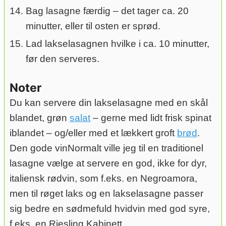
Bag lasagne færdig – det tager ca. 20
minutter, eller til osten er sprød.
Lad lakselasagnen hvilke i ca. 10 minutter,
før den serveres.
Noter
Du kan servere din lakselasagne med en skål
blandet, grøn
salat
– gerne med lidt frisk spinat
iblandet – og/eller med et lækkert groft
brød
.
Den gode vin
Normalt ville jeg til en traditionel
lasagne vælge at servere en god, ikke for dyr,
italiensk rødvin, som f.eks. en Negroamora,
men til røget laks og en lakselasagne passer
sig bedre en sødmefuld hvidvin med god syre,
f.eks. en Riesling Kabinett.