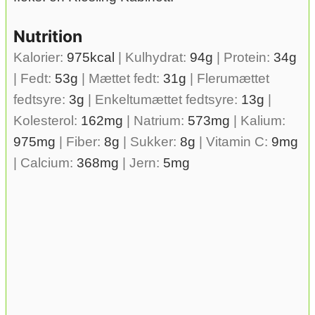
Nutrition
Kalorier:
975
kcal
|
Kulhydrat:
94
g
|
Protein:
34
g
|
Fedt:
53
g
|
Mættet fedt:
31
g
|
Flerumættet
fedtsyre:
3
g
|
Enkeltumættet fedtsyre:
13
g
|
Kolesterol:
162
mg
|
Natrium:
573
mg
|
Kalium:
975
mg
|
Fiber:
8
g
|
Sukker:
8
g
|
Vitamin C:
9
mg
|
Calcium:
368
mg
|
Jern:
5
mg