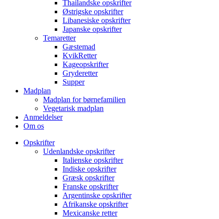
Thailandske opskrifter
Østrigske opskrifter
Libanesiske opskrifter
Japanske opskrifter
Temaretter
Gæstemad
KvikRetter
Kageopskrifter
Gryderetter
Supper
Madplan
Madplan for børnefamilien
Vegetarisk madplan
Anmeldelser
Om os
Opskrifter
Udenlandske opskrifter
Italienske opskrifter
Indiske opskrifter
Græsk opskrifter
Franske opskrifter
Argentinske opskrifter
Afrikanske opskrifter
Mexicanske retter