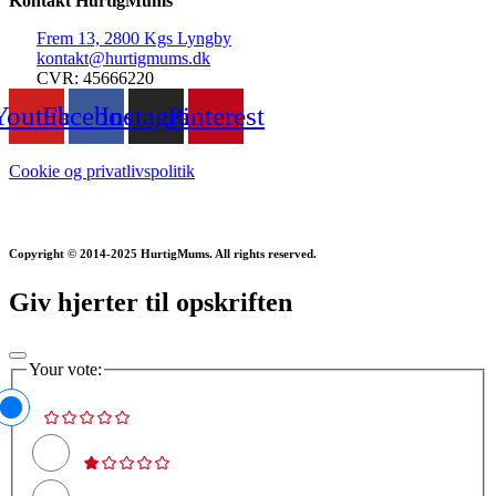
Kontakt HurtigMums
Frem 13, 2800 Kgs Lyngby
kontakt@hurtigmums.dk
CVR: 45666220
Youtube
Facebook
Instagram
Pinterest
Cookie og privatlivspolitik
Copyright © 2014-2025 HurtigMums. All rights reserved.
Giv hjerter til opskriften
Your vote: