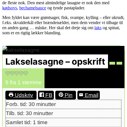
de fleste nok. Den mest almindelige lasagne er nok den med
kødsovs
,
bechamelsauce
og tynde pastaplader.
Men fyldet kan være grøntsager, fisk, svampe, kylling – eller ukrudt,
f.eks. skvalderkål eller brændenælder, men dem vender vi tilbage til
en anden gang … måske. Her skal det dreje sig om
laks
og spinat,
som er en rigtig lækker blanding.
Lakselasagne – opskrift
5
fra 1 stemme
Udskriv
FB
Pin
Email
minutter
Forb. tid:
30
minutter
minutter
Tilb. tid:
30
minutter
time
Samlet tid:
1
time