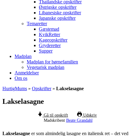
Thailandske opskrifter
Østrigske opskrifter
Libanesiske opskrifter
Japanske opskrifter
Temaretter
Gæstemad
KvikRetter
Kageopskrifter
Gryderetter
Supper
Madplan
Madplan for børnefamilien
Vegetarisk madplan
Anmeldelser
Om os
HurtigMums
»
Opskrifter
»
Lakselasagne
Lakselasagne
Gå til opskrift
Udskriv
Madskribent
Beate Grandahl
Lakselasagne
er som almindelig lasagne en italiensk ret – det ved