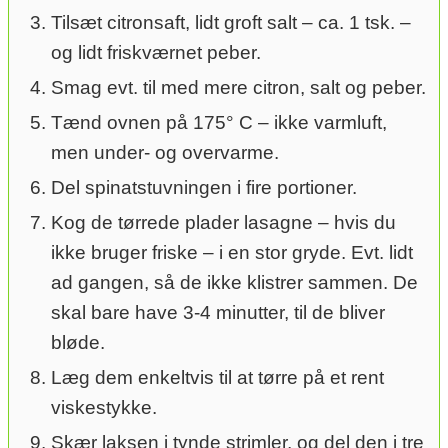
Tilsæt citronsaft, lidt groft salt – ca. 1 tsk. –
og lidt friskværnet peber.
Smag evt. til med mere citron, salt og peber.
Tænd ovnen på 175° C – ikke varmluft,
men under- og overvarme.
Del spinatstuvningen i fire portioner.
Kog de tørrede plader lasagne – hvis du
ikke bruger friske – i en stor gryde. Evt. lidt
ad gangen, så de ikke klistrer sammen. De
skal bare have 3-4 minutter, til de bliver
bløde.
Læg dem enkeltvis til at tørre på et rent
viskestykke.
Skær laksen i tynde strimler, og del den i tre