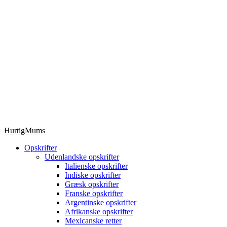
HurtigMums
Opskrifter
Udenlandske opskrifter
Italienske opskrifter
Indiske opskrifter
Græsk opskrifter
Franske opskrifter
Argentinske opskrifter
Afrikanske opskrifter
Mexicanske retter