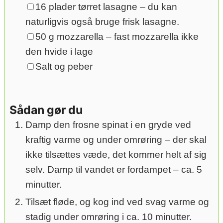
▢
16
plader tørret lasagne – du kan
naturligvis også bruge frisk lasagne.
▢
50
g
mozzarella – fast mozzarella ikke
den hvide i lage
▢
Salt og peber
Sådan gør du
Damp den frosne spinat i en gryde ved
kraftig varme og under omrøring – der skal
ikke tilsættes væde, det kommer helt af sig
selv. Damp til vandet er fordampet – ca. 5
minutter.
Tilsæt fløde, og kog ind ved svag varme og
stadig under omrøring i ca. 10 minutter.