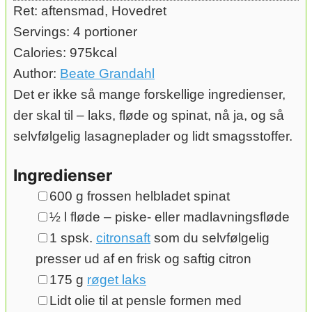
Ret:
aftensmad, Hovedret
Servings:
4
portioner
Calories:
975
kcal
Author:
Beate Grandahl
Det er ikke så mange forskellige ingredienser,
der skal til – laks, fløde og spinat, nå ja, og så
selvfølgelig lasagneplader og lidt smagsstoffer.
Ingredienser
▢
600
g
frossen helbladet spinat
▢
½
l
fløde – piske- eller madlavningsfløde
▢
1
spsk.
citronsaft
som du selvfølgelig
presser ud af en frisk og saftig citron
▢
175
g
røget laks
▢
Lidt olie til at pensle formen med