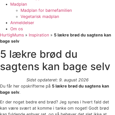
Madplan
Madplan for børnefamilien
Vegetarisk madplan
Anmeldelser
Om os
HurtigMums
»
Inspiration
»
5 lækre brød du sagtens kan
bage selv
5 lækre brød du
sagtens kan bage selv
Sidst opdateret: 9. august 2026
Du får her opskrifterne på
5 lækre brød du sagtens kan
bage selv
.
Er der noget bedre end brød? Jeg synes i hvert fald det
kan være svært at komme i tanke om noget! Godt brød
kan fuldende enhver ret, og så behøver det slet ikke at