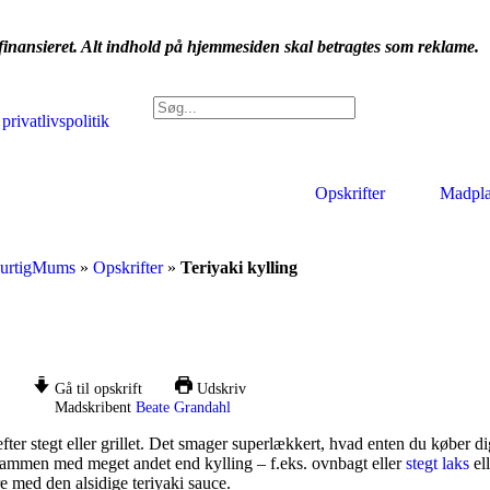
nansieret. Alt indhold på hjemmesiden skal betragtes som reklame.
privatlivspolitik
Opskrifter
Madpl
urtigMums
»
Opskrifter
»
Teriyaki kylling
Gå til opskrift
Udskriv
Madskribent
Beate Grandahl
fter stegt eller grillet. Det smager superlækkert, hvad enten du køber dig
t sammen med meget andet end kylling – f.eks. ovnbagt eller
stegt laks
el
re med den alsidige teriyaki sauce.