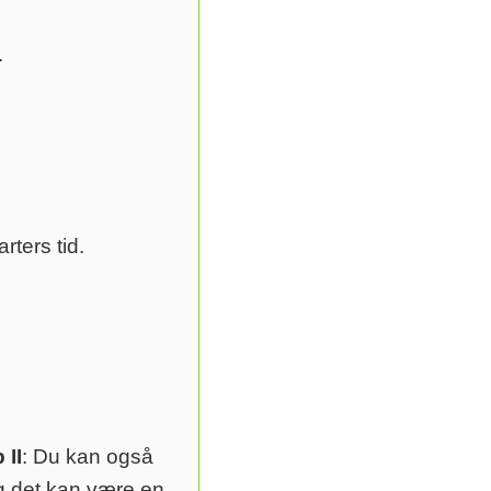
.
rters tid.
 II
: Du kan også
 og det kan være en