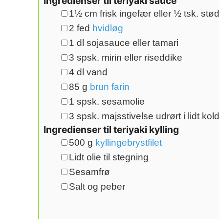
Ingredienser til teriyaki sauce
1½
cm
frisk ingefær eller ½ tsk. stø
2
fed
hvidløg
1
dl
sojasauce eller tamari
3
spsk.
mirin eller riseddike
4
dl
vand
85
g
brun farin
1
spsk.
sesamolie
3
spsk.
majsstivelse udrørt i lidt kol
Ingredienser til teriyaki kylling
500
g
kyllingebrystfilet
Lidt olie til stegning
Sesamfrø
Salt og peber