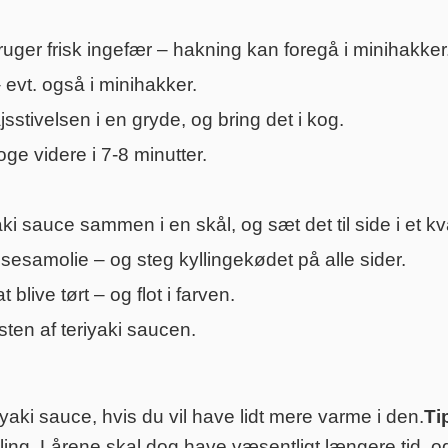
ruger frisk ingefær – hakning kan foregå i minihakker
 evt. også i minihakker.
tivelsen i en gryde, og bring det i kog.
ge videre i 7-8 minutter.
ki sauce sammen i en skål, og sæt det til side i et kva
 sesamolie – og steg kyllingekødet på alle sider.
blive tørt – og flot i farven.
ten af teriyaki saucen.
yaki sauce, hvis du vil have lidt mere varme i den.
Tip
i kylling. Lårene skal dog have væsentligt længere tid,