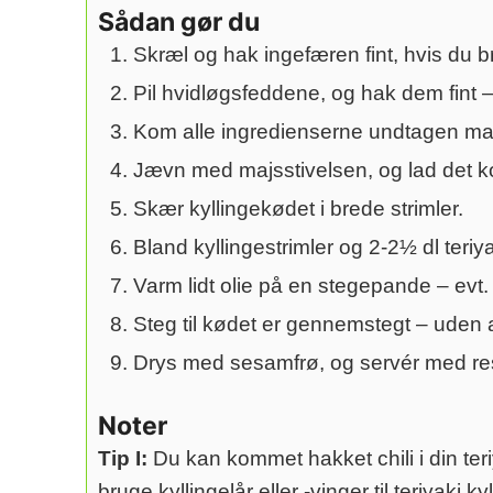
Sådan gør du
Skræl og hak ingefæren fint, hvis du b
Pil hvidløgsfeddene, og hak dem fint –
Kom alle ingredienserne undtagen majss
Jævn med majsstivelsen, og lad det ko
Skær kyllingekødet i brede strimler.
Bland kyllingestrimler og 2-2½ dl teriya
Varm lidt olie på en stegepande – evt.
Steg til kødet er gennemstegt – uden at 
Drys med sesamfrø, og servér med res
Noter
Tip I:
Du kan kommet hakket chili i din teri
bruge kyllingelår eller -vinger til teriyak