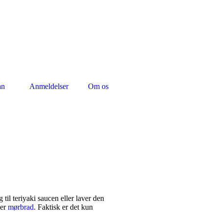
an
Anmeldelser
Om os
 til teriyaki saucen eller laver den
ler
mørbrad
. Faktisk er det kun