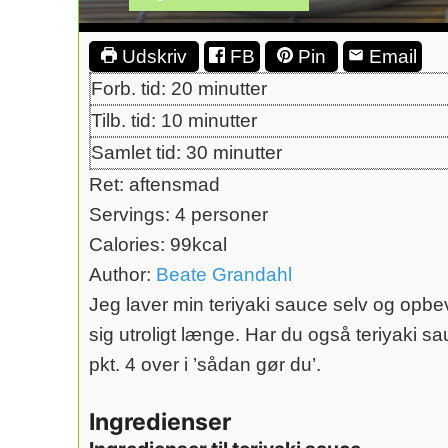
Udskriv
FB
Pin
Email
Forb. tid:
20
minutter
Tilb. tid:
10
minutter
Samlet tid:
30
minutter
Ret:
aftensmad
Servings:
4
personer
Calories:
99
kcal
Author:
Beate Grandahl
Jeg laver min teriyaki sauce selv og opbe
sig utroligt længe. Har du også teriyaki sa
pkt. 4 over i ’sådan gør du’.
Ingredienser