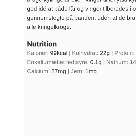
god idé at både lår og vinger tilberedes i 
gennemstegte på panden, uden at de branke
alle kringelkroge.
Nutrition
Kalorier:
99
kcal
|
Kulhydrat:
22
g
|
Protein:
Enkeltumættet fedtsyre:
0.1
g
|
Natrium:
1
Calcium:
27
mg
|
Jern:
1
mg