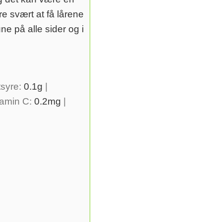
re svært at få lårene
e på alle sider og i
tsyre:
0.1
g
|
tamin C:
0.2
mg
|