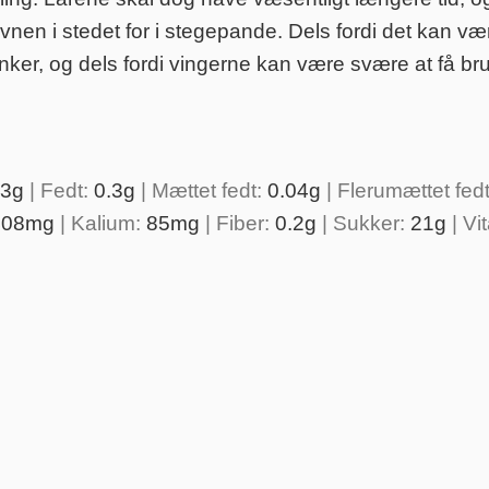
ovnen i stedet for i stegepande. Dels fordi det kan væ
r, og dels fordi vingerne kan være svære at få brun
3
g
|
Fedt:
0.3
g
|
Mættet fedt:
0.04
g
|
Flerumættet fed
408
mg
|
Kalium:
85
mg
|
Fiber:
0.2
g
|
Sukker:
21
g
|
Vi