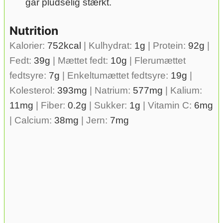
går pludselig stærkt.
Nutrition
Kalorier:
752
kcal
|
Kulhydrat:
1
g
|
Protein:
92
g
|
Fedt:
39
g
|
Mættet fedt:
10
g
|
Flerumættet
fedtsyre:
7
g
|
Enkeltumættet fedtsyre:
19
g
|
Kolesterol:
393
mg
|
Natrium:
577
mg
|
Kalium:
11
mg
|
Fiber:
0.2
g
|
Sukker:
1
g
|
Vitamin C:
6
mg
|
Calcium:
38
mg
|
Jern:
7
mg