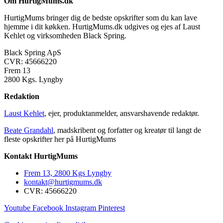
Om HurtigMums.dk
HurtigMums bringer dig de bedste opskrifter som du kan lave
hjemme i dit køkken. HurtigMums.dk udgives og ejes af Laust
Kehlet og virksomheden Black Spring.
Black Spring ApS
CVR: 45666220
Frem 13
2800 Kgs. Lyngby
Redaktion
Laust Kehlet
, ejer, produktanmelder, ansvarshavende redaktør.
Beate Grandahl
, madskribent og forfatter og kreatør til langt de
fleste opskrifter her på HurtigMums
Kontakt HurtigMums
Frem 13, 2800 Kgs Lyngby
kontakt@hurtigmums.dk
CVR: 45666220
Youtube
Facebook
Instagram
Pinterest