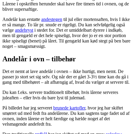
Lårene i opskriften herunder skal have fire timers tid i ovnen, og de
bliver supersaftige.
Andelår kan erstatte
andestegen
til jul eller mortensaften, hvis I ikke
er så mange. To lår pr. snude er rigeligt. Du kan selvfølgelig også
vælge
andebryst
i stedet for. Det er umiddelbart dyrere i indkøb,
men til gengæld er det hele spiseligt, hvor der jo er en stor portion
ikke spiseligt (benet) på låret. Til gengæld kan kød stegt på ben bare
noget – smagsmæssigt.
Andelår i ovn – tilbehør
Det er nemt at lave andelår i ovnen – ikke hurtigt, men nemt. De
passer jo stort set sig selv. Og når der er gået 3-3½ time kan du gå i
gang med tilbehøret – alt afhængig af, hvad du vælger at servere til.
Du kan f.eks. servere traditionelt tilbehør, hvis lårene serveres
juleaften – eller hvis du bare lyst til julemad.
På billedet har jeg serveret
brunede kartofler
, hvor jeg har skiftet
smørret ud med fedt fra andelårene. Du kan sagtens tage fadet ud af
ovnen, inden lårene er helt færdige og hælde noget af det
velsmagende andefedt fra.