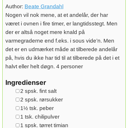
Author:
Beate Grandahl
Nogen vil nok mene, at et andelår, der har
været i ovnen i fire timer, er langtidsstegt. Men
der er altså noget mere knald på
varmegraderne end f.eks. i sous vide’n. Men
det er en udmærket måde at tilberede andelår
på, hvis du ikke har tid til at tilberede på det i et
halvt eller helt døgn. 4 personer
Ingredienser
▢
2
spsk.
fint salt
▢
2
spsk.
rørsukker
▢
1½
tsk.
peber
▢
1
tsk.
chilipulver
▢
1
spsk.
tørret timian