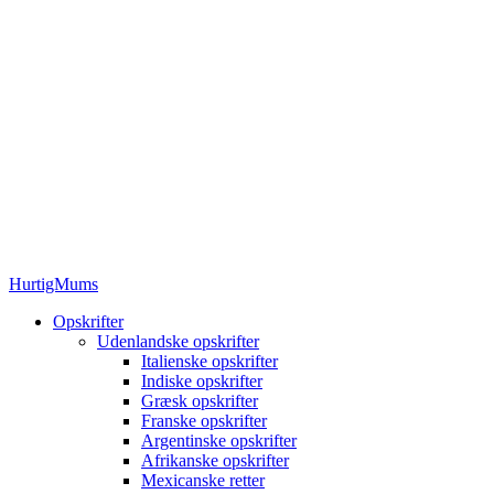
HurtigMums
Opskrifter
Udenlandske opskrifter
Italienske opskrifter
Indiske opskrifter
Græsk opskrifter
Franske opskrifter
Argentinske opskrifter
Afrikanske opskrifter
Mexicanske retter