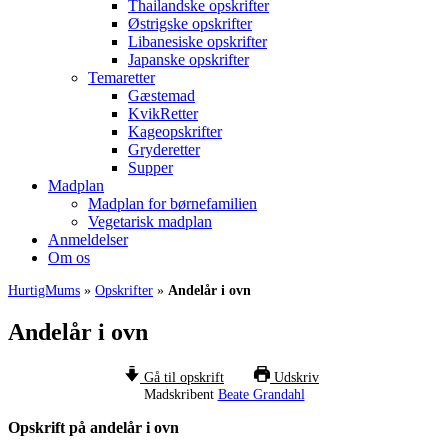
Thailandske opskrifter
Østrigske opskrifter
Libanesiske opskrifter
Japanske opskrifter
Temaretter
Gæstemad
KvikRetter
Kageopskrifter
Gryderetter
Supper
Madplan
Madplan for børnefamilien
Vegetarisk madplan
Anmeldelser
Om os
HurtigMums
»
Opskrifter
»
Andelår i ovn
Andelår i ovn
Gå til opskrift
Udskriv
Madskribent
Beate Grandahl
Opskrift på andelår i ovn