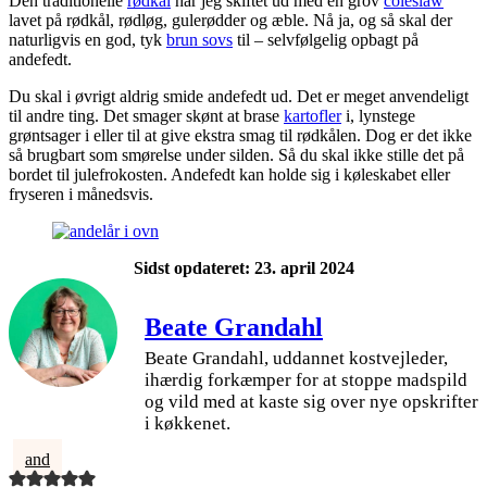
Den traditionelle
rødkål
har jeg skiftet ud med en grov
coleslaw
lavet på rødkål, rødløg, gulerødder og æble. Nå ja, og så skal der
naturligvis en god, tyk
brun sovs
til – selvfølgelig opbagt på
andefedt.
Du skal i øvrigt aldrig smide andefedt ud. Det er meget anvendeligt
til andre ting. Det smager skønt at brase
kartofler
i, lynstege
grøntsager i eller til at give ekstra smag til rødkålen. Dog er det ikke
så brugbart som smørelse under silden. Så du skal ikke stille det på
bordet til julefrokosten. Andefedt kan holde sig i køleskabet eller
fryseren i månedsvis.
Sidst opdateret: 23. april 2024
Beate Grandahl
Beate Grandahl, uddannet kostvejleder,
ihærdig forkæmper for at stoppe madspild
og vild med at kaste sig over nye opskrifter
i køkkenet.
and