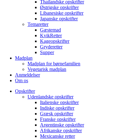
Thailandske opskrifter
Østrigske opskrifter
Libanesiske opskrifter
Japanske opskrifter
Temaretter
Gæstemad
KvikRetter
Kageopskrifter
Gryderetter
Supper
Madplan
Madplan for børnefamilien
Vegetarisk madplan
Anmeldelser
Om os
Opskrifter
Udenlandske opskrifter
Italienske opskrifter
Indiske opskrifter
Græsk opskrifter
Franske opskrifter
Argentinske opskrifter
Afrikanske opskrifter
Mexicanske retter