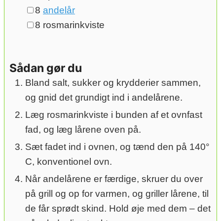
▢
8
andelår
▢
8
rosmarinkviste
Sådan gør du
Bland salt, sukker og krydderier sammen,
og gnid det grundigt ind i andelårene.
Læg rosmarinkviste i bunden af et ovnfast
fad, og læg lårene oven på.
Sæt fadet ind i ovnen, og tænd den på 140°
C, konventionel ovn.
Når andelårene er færdige, skruer du over
på grill og op for varmen, og griller lårene, til
de får sprødt skind. Hold øje med dem – det