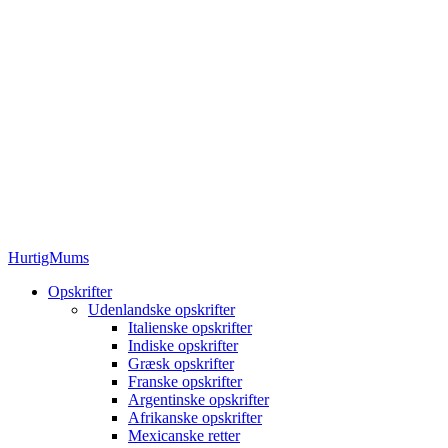
HurtigMums
Opskrifter
Udenlandske opskrifter
Italienske opskrifter
Indiske opskrifter
Græsk opskrifter
Franske opskrifter
Argentinske opskrifter
Afrikanske opskrifter
Mexicanske retter