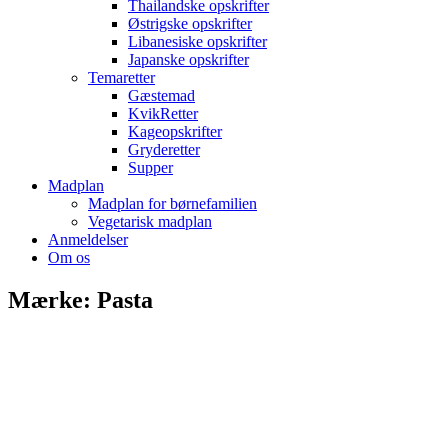
Thailandske opskrifter
Østrigske opskrifter
Libanesiske opskrifter
Japanske opskrifter
Temaretter
Gæstemad
KvikRetter
Kageopskrifter
Gryderetter
Supper
Madplan
Madplan for børnefamilien
Vegetarisk madplan
Anmeldelser
Om os
Mærke: Pasta