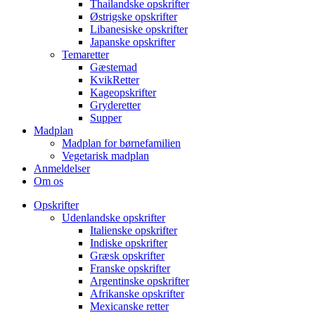
Thailandske opskrifter
Østrigske opskrifter
Libanesiske opskrifter
Japanske opskrifter
Temaretter
Gæstemad
KvikRetter
Kageopskrifter
Gryderetter
Supper
Madplan
Madplan for børnefamilien
Vegetarisk madplan
Anmeldelser
Om os
Opskrifter
Udenlandske opskrifter
Italienske opskrifter
Indiske opskrifter
Græsk opskrifter
Franske opskrifter
Argentinske opskrifter
Afrikanske opskrifter
Mexicanske retter