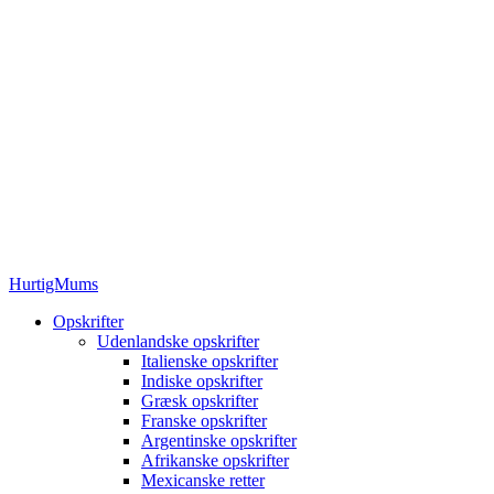
HurtigMums
Opskrifter
Udenlandske opskrifter
Italienske opskrifter
Indiske opskrifter
Græsk opskrifter
Franske opskrifter
Argentinske opskrifter
Afrikanske opskrifter
Mexicanske retter