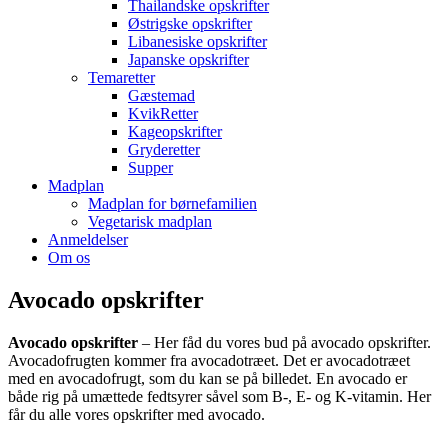
Thailandske opskrifter
Østrigske opskrifter
Libanesiske opskrifter
Japanske opskrifter
Temaretter
Gæstemad
KvikRetter
Kageopskrifter
Gryderetter
Supper
Madplan
Madplan for børnefamilien
Vegetarisk madplan
Anmeldelser
Om os
Avocado opskrifter
Avocado opskrifter
– Her fåd du vores bud på avocado opskrifter.
Avocadofrugten kommer fra avocadotræet. Det er avocadotræet
med en avocadofrugt, som du kan se på billedet. En avocado er
både rig på umættede fedtsyrer såvel som B-, E- og K-vitamin. Her
får du alle vores opskrifter med avocado.