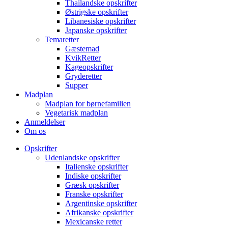
Thailandske opskrifter
Østrigske opskrifter
Libanesiske opskrifter
Japanske opskrifter
Temaretter
Gæstemad
KvikRetter
Kageopskrifter
Gryderetter
Supper
Madplan
Madplan for børnefamilien
Vegetarisk madplan
Anmeldelser
Om os
Opskrifter
Udenlandske opskrifter
Italienske opskrifter
Indiske opskrifter
Græsk opskrifter
Franske opskrifter
Argentinske opskrifter
Afrikanske opskrifter
Mexicanske retter