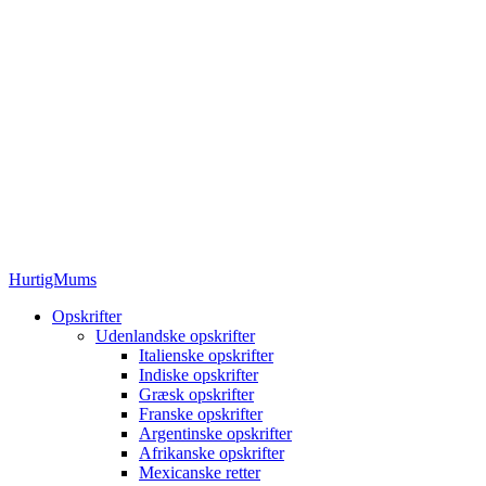
HurtigMums
Opskrifter
Udenlandske opskrifter
Italienske opskrifter
Indiske opskrifter
Græsk opskrifter
Franske opskrifter
Argentinske opskrifter
Afrikanske opskrifter
Mexicanske retter