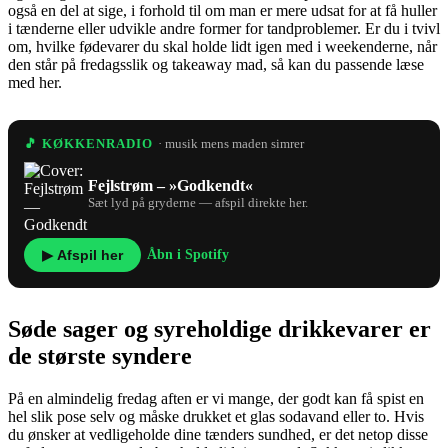
også en del at sige, i forhold til om man er mere udsat for at få huller
i tænderne eller udvikle andre former for tandproblemer. Er du i tvivl
om, hvilke fødevarer du skal holde lidt igen med i weekenderne, når
den står på fredagsslik og takeaway mad, så kan du passende læse
med her.
🎵 KØKKENRADIO
· musik mens maden simrer
Fejlstrøm – »Godkendt«
Sæt lyd på gryderne — afspil direkte her.
▶ Afspil her
Åbn i Spotify
Søde sager og syreholdige drikkevarer er
de største syndere
På en almindelig fredag aften er vi mange, der godt kan få spist en
hel slik pose selv og måske drukket et glas sodavand eller to. Hvis
du ønsker at vedligeholde dine tænders sundhed, er det netop disse