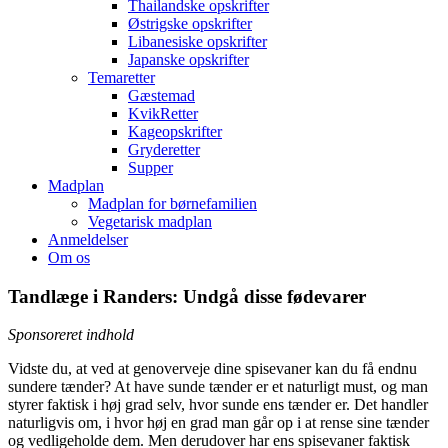
Thailandske opskrifter
Østrigske opskrifter
Libanesiske opskrifter
Japanske opskrifter
Temaretter
Gæstemad
KvikRetter
Kageopskrifter
Gryderetter
Supper
Madplan
Madplan for børnefamilien
Vegetarisk madplan
Anmeldelser
Om os
Tandlæge i Randers: Undgå disse fødevarer
Sponsoreret indhold
Vidste du, at ved at genoverveje dine spisevaner kan du få endnu
sundere tænder? At have sunde tænder er et naturligt must, og man
styrer faktisk i høj grad selv, hvor sunde ens tænder er. Det handler
naturligvis om, i hvor høj en grad man går op i at rense sine tænder
og vedligeholde dem. Men derudover har ens spisevaner faktisk