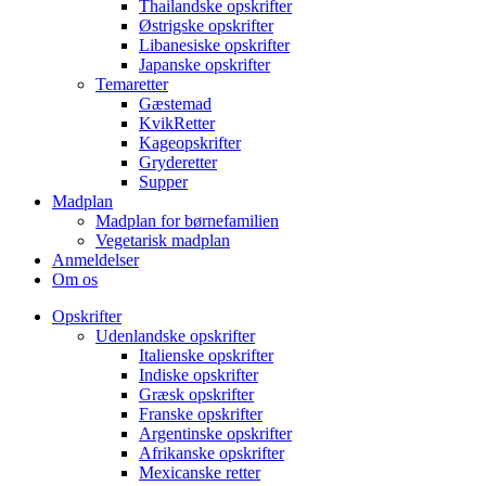
Thailandske opskrifter
Østrigske opskrifter
Libanesiske opskrifter
Japanske opskrifter
Temaretter
Gæstemad
KvikRetter
Kageopskrifter
Gryderetter
Supper
Madplan
Madplan for børnefamilien
Vegetarisk madplan
Anmeldelser
Om os
Opskrifter
Udenlandske opskrifter
Italienske opskrifter
Indiske opskrifter
Græsk opskrifter
Franske opskrifter
Argentinske opskrifter
Afrikanske opskrifter
Mexicanske retter