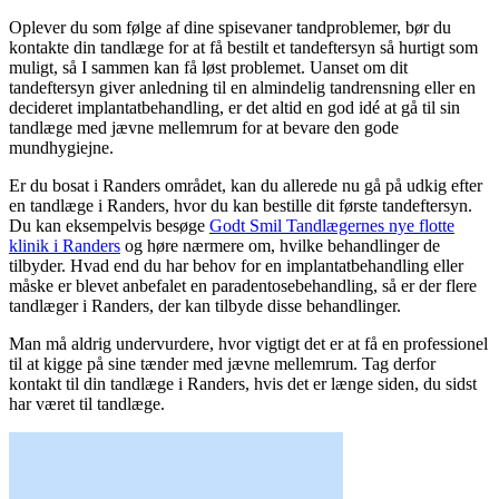
Oplever du som følge af dine spisevaner tandproblemer, bør du
kontakte din tandlæge for at få bestilt et tandeftersyn så hurtigt som
muligt, så I sammen kan få løst problemet. Uanset om dit
tandeftersyn giver anledning til en almindelig tandrensning eller en
decideret implantatbehandling, er det altid en god idé at gå til sin
tandlæge med jævne mellemrum for at bevare den gode
mundhygiejne.
Er du bosat i Randers området, kan du allerede nu gå på udkig efter
en tandlæge i Randers, hvor du kan bestille dit første tandeftersyn.
Du kan eksempelvis besøge
Godt Smil Tandlægernes nye flotte
klinik i Randers
og høre nærmere om, hvilke behandlinger de
tilbyder. Hvad end du har behov for en implantatbehandling eller
måske er blevet anbefalet en paradentosebehandling, så er der flere
tandlæger i Randers, der kan tilbyde disse behandlinger.
Man må aldrig undervurdere, hvor vigtigt det er at få en professionel
til at kigge på sine tænder med jævne mellemrum. Tag derfor
kontakt til din tandlæge i Randers, hvis det er længe siden, du sidst
har været til tandlæge.