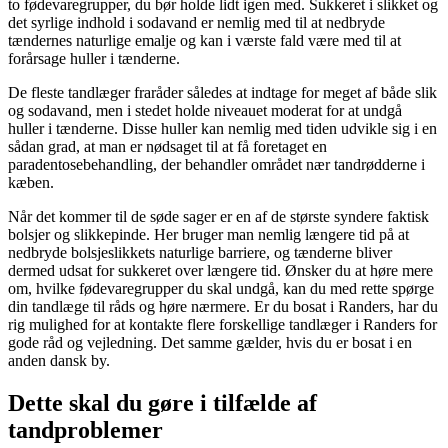
to fødevaregrupper, du bør holde lidt igen med. Sukkeret i slikket og
det syrlige indhold i sodavand er nemlig med til at nedbryde
tændernes naturlige emalje og kan i værste fald være med til at
forårsage huller i tænderne.
De fleste tandlæger fraråder således at indtage for meget af både slik
og sodavand, men i stedet holde niveauet moderat for at undgå
huller i tænderne. Disse huller kan nemlig med tiden udvikle sig i en
sådan grad, at man er nødsaget til at få foretaget en
paradentosebehandling, der behandler området nær tandrødderne i
kæben.
Når det kommer til de søde sager er en af de største syndere faktisk
bolsjer og slikkepinde. Her bruger man nemlig længere tid på at
nedbryde bolsjeslikkets naturlige barriere, og tænderne bliver
dermed udsat for sukkeret over længere tid. Ønsker du at høre mere
om, hvilke fødevaregrupper du skal undgå, kan du med rette spørge
din tandlæge til råds og høre nærmere. Er du bosat i Randers, har du
rig mulighed for at kontakte flere forskellige tandlæger i Randers for
gode råd og vejledning. Det samme gælder, hvis du er bosat i en
anden dansk by.
Dette skal du gøre i tilfælde af
tandproblemer