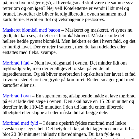
på, men hvem siger også, at hverdagsmad skal være de samme syv
retter om og om igen? Nej vel! Koteletterne er vendt i lidt mel og
brunet, hvorefter de bliver færdigtilberedt i ovnen sammen med
kartoflerne. Hertil en flot og velsmagende pestosovs.
Maskeret blomkål med bacon
– Maskeret og maskeret, vi synes nu
godt, det kan ses, at det er et blomkålshoved. Måske skulle det
hellere hedde pyntet blomkål. Men lækkert er det i hvert fald, og det
er hurtigt lavet. Der er rejer i saucen, men de kan udelades eller
erstattes med f.eks. svampe.
Mørbrad i fad
– Nem hverdagsmad i ovnen. Det minder lidt om
mørbradgryde, men der er alligevel forskel på en del af
ingredienserne. Og så bliver mørbraden i opskriften her lavet i et fad
i ovnen i stedet for i en gryde på komfuret. Retten smager godt med
kartofler eller ris.
Mørbrad i ovn
– En supernem og afslappende måde at lave mørbrad
på er at lade den stege i ovnen. Den skal have en 15-20 minutter og
derefter hvile i 10-15 minutter. I den tid kan du enten tilberede
tilbehøret eller slappe af eller måske lidt af begge dele.
Mørbrad med fyld
– I denne opskrift fyldes mørbrad med lækre
svesker og steges hel. Det betyder ikke, at det tager oceaner af tid –
blot 20-30 minutter inklusiv tilberedningen. Du kan fylde en