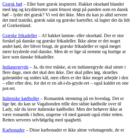
Græsk bøf
– Eller bare græsk inspireret. Hakket oksekød blandet
med løg og krydderurter samt fetaost stegt på panden som en dansk
bøf – lyder det græsk? Vi ved det ikke. Men du kan jo altid servere
det med tzatziki, græsk salat og græske kartofler, så lugter det da lidt
af Grækenland.
Græske frikadeller
– Af hakket lamme- eller oksekød. Der er stor
forskel på danske og græske frikadeller. Ikke alene er det noget
andet kød, der bliver brugt, de græske frikadeller er også meget
mere krydrede end danske. Men de er lige så nemme og hurtige at
lave som danske frikadeller.
Indianergryde
– Ja, du tror måske, at en indianergryde skal simre i
flere dage, men det skal den ikke. Der skal pilles løg, skrælles
gulerødder og snittes kål, men ellers er der ikke meget arbejde i den
– eller efter den, for det er en alt-i-én-gryde-ret – også kaldet en one
pot-ret.
Italienske kødboller
– Romantisk stemning på en hverdag. Det er
lige før, du kan se Vagabonden trille den sidste kødbolle over til
Lady, når du laver italienske kødboller. Men der behøver ikke at
være romantik i luften, ungerne vil med garanti også elske retten.
Retten serveres selvfølgelig med spaghetti.
Karbonader
– Disse karbonader er ikke alene velsmagende, de er