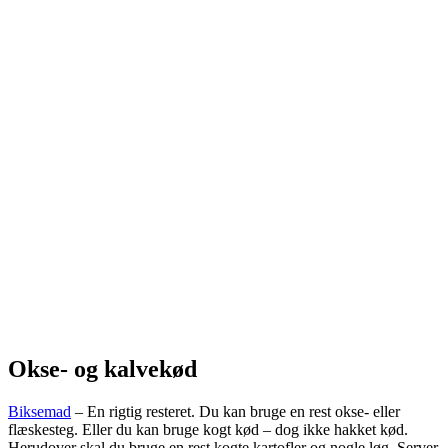
Okse- og kalvekød
Biksemad
– En rigtig resteret. Du kan bruge en rest okse- eller
flæskesteg. Eller du kan bruge kogt kød – dog ikke hakket kød.
Herudover skal du bruge en rest kogte kartofler og nogle løg. Server