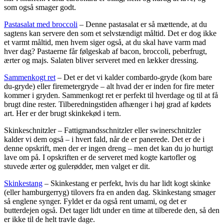
som også smager godt.
Pastasalat med broccoli
– Denne pastasalat er så mættende, at du
sagtens kan servere den som et selvstændigt måltid. Det er dog ikke
et varmt måltid, men hvem siger også, at du skal have varm mad
hver dag? Pastaerne får følgeskab af bacon, broccoli, peberfrugt,
ærter og majs. Salaten bliver serveret med en lækker dressing.
Sammenkogt ret
– Det er det vi kalder combardo-gryde (kom bare
du-gryde) eller firemetergryde – alt hvad der er inden for fire meter
kommer i gryden. Sammenkogt ret er perfekt til hverdage og til at få
brugt dine rester. Tilberedningstiden afhænger i høj grad af kødets
art. Her er der brugt skinkekød i tern.
Skinkeschnitzler – Fattigmandsschnitzler eller swinerschnitzler
kalder vi dem også – i hvert fald, når de er panerede. Det er de i
denne opskrift, men der er ingen dreng – men det kan du jo hurtigt
lave om på. I opskriften er de serveret med kogte kartofler og
stuvede ærter og gulerødder, men valget er dit.
Skinkestang
– Skinkestang er perfekt, hvis du har lidt kogt skinke
(eller hamburgerryg) tilovers fra en anden dag. Skinkestang smager
så englene synger. Fyldet er da også rent umami, og det er
butterdejen også. Det tager lidt under en time at tilberede den, så den
er ikke til de helt travle dage.