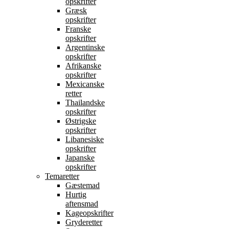
opskrifter
Græsk
opskrifter
Franske
opskrifter
Argentinske
opskrifter
Afrikanske
opskrifter
Mexicanske
retter
Thailandske
opskrifter
Østrigske
opskrifter
Libanesiske
opskrifter
Japanske
opskrifter
Temaretter
Gæstemad
Hurtig
aftensmad
Kageopskrifter
Gryderetter