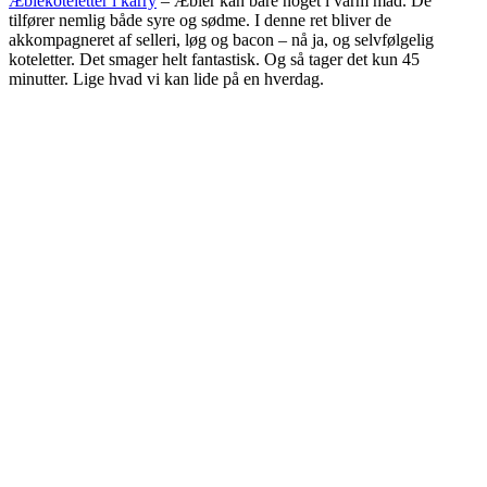
Æblekoteletter i karry
– Æbler kan bare noget i varm mad. De
tilfører nemlig både syre og sødme. I denne ret bliver de
akkompagneret af selleri, løg og bacon – nå ja, og selvfølgelig
koteletter. Det smager helt fantastisk. Og så tager det kun 45
minutter. Lige hvad vi kan lide på en hverdag.