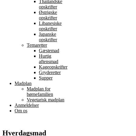
Thailandske
opskrifter
Østrigske
opskrifter
Libanesiske
opskrifter
Japanske
opskrifter
Temaretter
Gæstemad
Hurtig
aftensmad
Kageopskrifter
Gryderetter
Supper
Madplan
Madplan for
børnefamilien
Vegetarisk madplan
Anmeldelser
Om os
Hverdagsmad