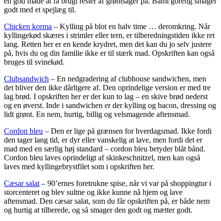
en god måde at få brugt rester af grøntsager på. Bami goreng smager
godt med et spejlæg til.
Chicken korma
– Kylling på blot en halv time … deromkring. Når
kyllingekød skæres i strimler eller tern, er tilberedningstiden ikke ret
lang. Retten her er en kende krydret, men det kan du jo selv justere
på, hvis du og din familie ikke er til stærk mad. Opskriften kan også
bruges til svinekød.
Clubsandwich
– En nedgradering af clubhouse sandwichen, men
det bliver den ikke dårligere af. Den oprindelige version er med tre
lag brød. I opskriften her er der kun to lag – en skive brød nederst
og en øverst. Inde i sandwichen er der kylling og bacon, dressing og
lidt grønt. En nem, hurtig, billig og velsmagende aftensmad.
Cordon bleu
– Den er lige på grænsen for hverdagsmad. Ikke fordi
den tager lang tid, er dyr eller vanskelig at lave, men fordi det er
mad med en særlig høj standard – cordon bleu betyder blåt bånd.
Cordon bleu laves oprindeligt af skinkeschnitzel, men kan også
laves med kyllingebrystfilet som i opskriften her.
Cæsar salat
– 90’ernes foretrukne spise, når vi var på shoppingtur i
storcenteret og blev sultne og ikke kunne nå hjem og lave
aftensmad. Den cæsar salat, som du får opskriften på, er både nem
og hurtig at tilberede, og så smager den godt og mætter godt.