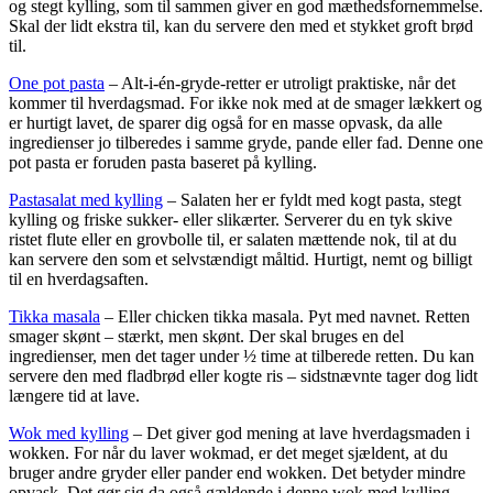
og stegt kylling, som til sammen giver en god mæthedsfornemmelse.
Skal der lidt ekstra til, kan du servere den med et stykket groft brød
til.
One pot pasta
– Alt-i-én-gryde-retter er utroligt praktiske, når det
kommer til hverdagsmad. For ikke nok med at de smager lækkert og
er hurtigt lavet, de sparer dig også for en masse opvask, da alle
ingredienser jo tilberedes i samme gryde, pande eller fad. Denne one
pot pasta er foruden pasta baseret på kylling.
Pastasalat med kylling
– Salaten her er fyldt med kogt pasta, stegt
kylling og friske sukker- eller slikærter. Serverer du en tyk skive
ristet flute eller en grovbolle til, er salaten mættende nok, til at du
kan servere den som et selvstændigt måltid. Hurtigt, nemt og billigt
til en hverdagsaften.
Tikka masala
– Eller chicken tikka masala. Pyt med navnet. Retten
smager skønt – stærkt, men skønt. Der skal bruges en del
ingredienser, men det tager under ½ time at tilberede retten. Du kan
servere den med fladbrød eller kogte ris – sidstnævnte tager dog lidt
længere tid at lave.
Wok med kylling
– Det giver god mening at lave hverdagsmaden i
wokken. For når du laver wokmad, er det meget sjældent, at du
bruger andre gryder eller pander end wokken. Det betyder mindre
opvask. Det gør sig da også gældende i denne wok med kylling.