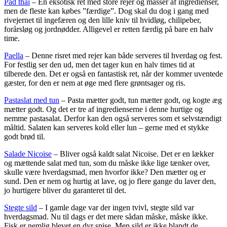
Pad thai
– En eksotisk ret med store rejer og masser af ingredienser,
men de fleste kan købes ”færdige”. Dog skal du dog i gang med
rivejernet til ingefæren og den lille kniv til hvidløg, chilipeber,
forårsløg og jordnødder. Alligevel er retten færdig på bare en halv
time.
Paella
– Denne risret med rejer kan både serveres til hverdag og fest.
For festlig ser den ud, men det tager kun en halv times tid at
tilberede den. Det er også en fantastisk ret, når der kommer uventede
gæster, for den er nem at øge med flere grøntsager og ris.
Pastaslat med tun
– Pasta mætter godt, tun mætter godt, og kogte æg
mætter godt. Og det er tre af ingredienserne i denne hurtige og
nemme pastasalat. Derfor kan den også serveres som et selvstændigt
måltid. Salaten kan serveres kold eller lun – gerne med et stykke
godt brød til.
Salade Nicoise
– Bliver også kaldt salat Nicoise. Det er en lækker
og mættende salat med tun, som du måske ikke lige tænker over,
skulle være hverdagsmad, men hvorfor ikke? Den mætter og er
sund. Den er nem og hurtig at lave, og jo flere gange du laver den,
jo hurtigere bliver du garanteret til det.
Stegte sild
– I gamle dage var der ingen tvivl, stegte sild var
hverdagsmad. Nu til dags er det mere sådan måske, måske ikke.
Fisk er nemlig blevet en dyr spise. Men sild er ikke blandt de