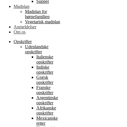
Supper
Madplan
Madplan for
børnefamilien
Vegetarisk madplan
Anmeldelser
Om os
Opskrifter
Udenlandske
opskrifter
Italienske
opskrifter
Indiske
opskrifter
Græsk
opskrifter
Franske
opskrifter
Argentinske
opskrifter
Afrikanske
opskrifter
Mexicanske
retter