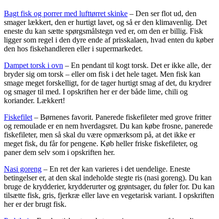
Bagt fisk og porrer med lufttørret skinke
– Den ser flot ud, den
smager lækkert, den er hurtigt lavet, og så er den klimavenlig. Det
eneste du kan sætte spørgsmålstegn ved er, om den er billig. Fisk
ligger som regel i den dyre ende af prisskalaen, hvad enten du køber
den hos fiskehandleren eller i supermarkedet.
Dampet torsk i ovn
– En pendant til kogt torsk. Det er ikke alle, der
bryder sig om torsk – eller om fisk i det hele taget. Men fisk kan
smage meget forskelligt, for de tager hurtigt smag af det, du krydrer
og smager til med. I opskriften her er der både lime, chili og
koriander. Lækkert!
Fiskefilet
– Børnenes favorit. Panerede fiskefileter med grove fritter
og remoulade er en nem hverdagsret. Du kan købe frosne, panerede
fiskefileter, men så skal du være opmærksom på, at det ikke er
meget fisk, du får for pengene. Køb heller friske fiskefileter, og
paner dem selv som i opskriften her.
Nasi goreng
– En ret der kan varieres i det uendelige. Eneste
betingelser er, at den skal indeholde stegte ris (nasi goreng). Du kan
bruge de krydderier, krydderurter og grøntsager, du føler for. Du kan
tilsætte fisk, gris, fjerkræ eller lave en vegetarisk variant. I opskriften
her er der brugt fisk.