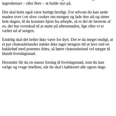
ingredienser – eller flere – at holde styr på.
Det skal helst også være hurtigt færdigt. For selvom du kan sætte
maden over i en slow cooker om morgen og lade den stå og simre
hele dagen, til du kommer hjem fra arbejde, så er det de færreste af
os, der har overskud til at starte på aftensmaden, lige efter vi er
væltet ud af sengen.
Endelig skal det heller ikke være for dyrt. Det er da meget muligt, at
et par chateaubriander måske ikke tager længere tid at lave end en
hakkebøf med pommes frites, så hører chateaubriand vel næppe til
blandt hverdagsmad.
Herunder får du en masse forslag til hverdagsmad, som du kan
vælge og vrage imellem, når du skal i køkkenet alle ugens dage.