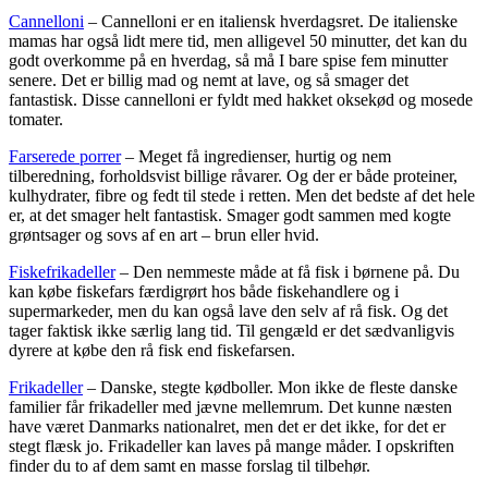
Cannelloni
– Cannelloni er en italiensk hverdagsret. De italienske
mamas har også lidt mere tid, men alligevel 50 minutter, det kan du
godt overkomme på en hverdag, så må I bare spise fem minutter
senere. Det er billig mad og nemt at lave, og så smager det
fantastisk. Disse cannelloni er fyldt med hakket oksekød og mosede
tomater.
Farserede porrer
– Meget få ingredienser, hurtig og nem
tilberedning, forholdsvist billige råvarer. Og der er både proteiner,
kulhydrater, fibre og fedt til stede i retten. Men det bedste af det hele
er, at det smager helt fantastisk. Smager godt sammen med kogte
grøntsager og sovs af en art – brun eller hvid.
Fiskefrikadeller
– Den nemmeste måde at få fisk i børnene på. Du
kan købe fiskefars færdigrørt hos både fiskehandlere og i
supermarkeder, men du kan også lave den selv af rå fisk. Og det
tager faktisk ikke særlig lang tid. Til gengæld er det sædvanligvis
dyrere at købe den rå fisk end fiskefarsen.
Frikadeller
– Danske, stegte kødboller. Mon ikke de fleste danske
familier får frikadeller med jævne mellemrum. Det kunne næsten
have været Danmarks nationalret, men det er det ikke, for det er
stegt flæsk jo. Frikadeller kan laves på mange måder. I opskriften
finder du to af dem samt en masse forslag til tilbehør.