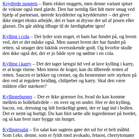
Krydrede nuggets
– Børn elsker nuggets, men denne variant spiser
de voksne også med glæde. Den har nemlig fået lidt mere smag ved
hjælp af parmesan, tørrede krydderier og krydderurter – det giver
ikke meget ekstra arbejde, det er bare at drysse det ud af posen eller
glasset. Du går aldrig tilbage til de færdigkøbte igen!
Kylling i cola
– Det lyder som noget, et barn har fundet på, og hvem
ved, det er det måske også. Men uanset hvem der har fundet på
retten, så smager den faktisk overraskende godt. Og hvorfor skulle
den ikke også det, der er jo både syre og sødme i en cola.
Kylling i karry
– Det der tager længst tid ved at lave kylling i karry,
er at koge risene. Men imens de koger, kan du tilberede resten af
retten. Saucen er lækker og cremet, og du bestemmer selv styrken på
den ved at regulere hvidløg, chilipeber og karry. Skal den være
mildere eller stærkere?
Kyllingeburger
– Der er ikke grænser for, hvad du kan komme
mellem to bollehalvdele – en over og en under. Her er det kylling,
bacon, ost, dressing og lidt forskelligt grønt, der er lagt ind i bollen.
Det er nemt og hurtigt. Du kan blot sætte alle ingredienser på bordet,
og så kan hver især bygge sin burger.
Kyllingesalat
– En salat kan sagtens gøre det ud for et helt måltid.
Som f.eks. denne, som er fyldt med avokado, fetaost, cherrytomater