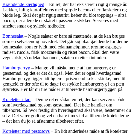
Brændende kærlighed
– En ret, der har eksisteret i rigtig mange år.
Lækker, luftig kartoffelmos med sprøde bacon- eller flæsketern og
bløde løg. Skal det går rigtig stærkt, køber du blot toppings – altså
bacon, der allerede er skåret i passende stykker. Serveres med
smeltet smør og syltede rødbeder.
Bønnesalat
– Nogle salater er bare så mættende, at de kan bruges
som en selvstændig hovedret. Det gør sig bl.a. gældende for denne
bønnesalat, som er fyldt med edamamebønner, grønne asparges,
radiser, rucola, frisk mozzarella og ristet bacon. Skal den være
vegetarisk, så udelad baconen, salaten mætter fint uden.
Hamburgerryg
– Mange vil måske mene at hamburgerryg er
gæstemad, og det er det da også. Men det er også hverdagsmad.
Hamburgerryg ligger lidt højere i prisen end f.eks. skinke, men til
gengæld er der ofte til to dage i et stykke hamburgerryg i en pæn
størrelse. Her får du fire måder at tilberede hamburgerryggen på.
Koteletter i fad
– Denne ret er sådan en ret, der kan serveres både
som hverdagsmad og som gæstemad. Det hele handler om
tilbehøret. Så hvor festlig din hverdagsmad skal være, bestemmer du
selv. Det varer godt og vel en halv times tid at tilberede koteletterne
– det kan du jo så afstemme tilbehøret efter.
Koteletter med pestosovs
– En lidt anderledes måde at få koteletter