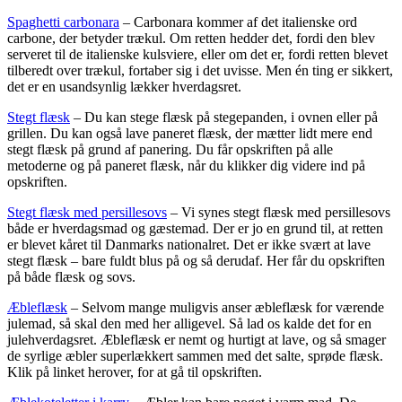
Spaghetti carbonara
– Carbonara kommer af det italienske ord
carbone, der betyder trækul. Om retten hedder det, fordi den blev
serveret til de italienske kulsviere, eller om det er, fordi retten blevet
tilberedt over trækul, fortaber sig i det uvisse. Men én ting er sikkert,
det er en usandsynlig lækker hverdagsret.
Stegt flæsk
– Du kan stege flæsk på stegepanden, i ovnen eller på
grillen. Du kan også lave paneret flæsk, der mætter lidt mere end
stegt flæsk på grund af panering. Du får opskriften på alle
metoderne og på paneret flæsk, når du klikker dig videre ind på
opskriften.
Stegt flæsk med persillesovs
– Vi synes stegt flæsk med persillesovs
både er hverdagsmad og gæstemad. Der er jo en grund til, at retten
er blevet kåret til Danmarks nationalret. Det er ikke svært at lave
stegt flæsk – bare fuldt blus på og så derudaf. Her får du opskriften
på både flæsk og sovs.
Æbleflæsk
– Selvom mange muligvis anser æbleflæsk for værende
julemad, så skal den med her alligevel. Så lad os kalde det for en
julehverdagsret. Æbleflæsk er nemt og hurtigt at lave, og så smager
de syrlige æbler superlækkert sammen med det salte, sprøde flæsk.
Klik på linket herover, for at gå til opskriften.