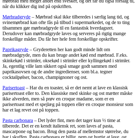
mørbrad med meget andet end svesker, og det får du også forslag til,
når du klikker dig ind på opskriften.
Mørbradgryde
– Mørbrad skal ikke tilberedes i særlig lang tid, og
svinemørbrad kan ofte fås på tilbud i supermarkedet, og de to ting
tilsammen gør mørbradgryde til en fantastisk hverdagsret.
Derudover kan mørbradgryde laves og serveres på rigtig mange
forskellige måder. Du får her hele fem forskellige opskrifter.
Paprikagryde
– Gryderetten her kan godt minde lidt om
mørbradgryde, men du kan bruge andet kød end mørbrad. F.eks.
skinkekød i strimler, oksekød i strimler eller kyllingekød i strimler.
Ja, egentlig ville lam sikkert også smage godt sammen med
paprikasovsen og de andre ingredienser, som bl.a. tegner
cocktailpølser, bacon, champignoner og ost.
Parisertoast
– Har du en toaster, så er det nemt at lave en klassisk
parisertoast eller to. Den klassiske med skinke og ost mætter måske
ikke alverden, men så prøv en croque madame, som er en
parisertoast med et spejlæg på toppen eller en croque monsieur som
har et lag revet ost på toppen.
Pasta carbonara
– Det lyder fint, men det tager kun ½ time at
tilberede. Det er en kendt italiensk ret, som laves af pasta,
mascarpone og bacon. Brug den pasta af mellemstor størrelse, du
har i skuffen. Pasta carbonara er billig, nem og hurtig at lave, og