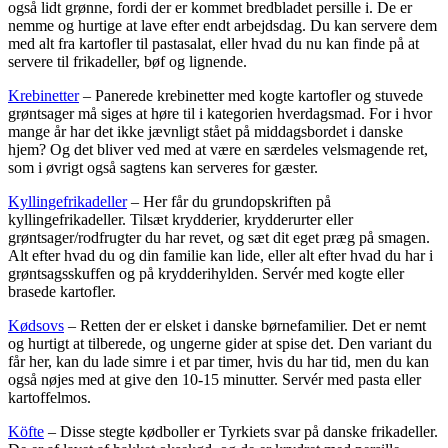
også lidt grønne, fordi der er kommet bredbladet persille i. De er
nemme og hurtige at lave efter endt arbejdsdag. Du kan servere dem
med alt fra kartofler til pastasalat, eller hvad du nu kan finde på at
servere til frikadeller, bøf og lignende.
Krebinetter
– Panerede krebinetter med kogte kartofler og stuvede
grøntsager må siges at høre til i kategorien hverdagsmad. For i hvor
mange år har det ikke jævnligt stået på middagsbordet i danske
hjem? Og det bliver ved med at være en særdeles velsmagende ret,
som i øvrigt også sagtens kan serveres for gæster.
Kyllingefrikadeller
– Her får du grundopskriften på
kyllingefrikadeller. Tilsæt krydderier, krydderurter eller
grøntsager/rodfrugter du har revet, og sæt dit eget præg på smagen.
Alt efter hvad du og din familie kan lide, eller alt efter hvad du har i
grøntsagsskuffen og på krydderihylden. Servér med kogte eller
brasede kartofler.
Kødsovs
– Retten der er elsket i danske børnefamilier. Det er nemt
og hurtigt at tilberede, og ungerne gider at spise det. Den variant du
får her, kan du lade simre i et par timer, hvis du har tid, men du kan
også nøjes med at give den 10-15 minutter. Servér med pasta eller
kartoffelmos.
Köfte
– Disse stegte kødboller er Tyrkiets svar på danske frikadeller.