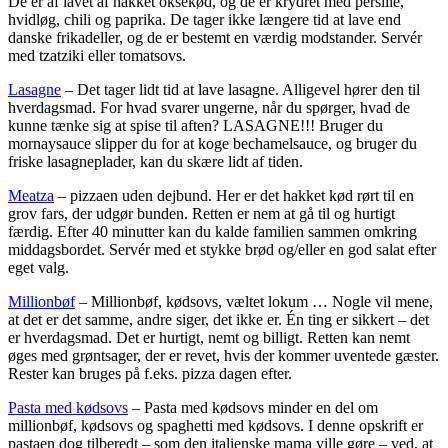
De er af lavet af hakket oksekød, og de er krydret med persille,
hvidløg, chili og paprika. De tager ikke længere tid at lave end
danske frikadeller, og de er bestemt en værdig modstander. Servér
med tzatziki eller tomatsovs.
Lasagne
– Det tager lidt tid at lave lasagne. Alligevel hører den til
hverdagsmad. For hvad svarer ungerne, når du spørger, hvad de
kunne tænke sig at spise til aften? LASAGNE!!! Bruger du
mornaysauce slipper du for at koge bechamelsauce, og bruger du
friske lasagneplader, kan du skære lidt af tiden.
Meatza
– pizzaen uden dejbund. Her er det hakket kød rørt til en
grov fars, der udgør bunden. Retten er nem at gå til og hurtigt
færdig. Efter 40 minutter kan du kalde familien sammen omkring
middagsbordet. Servér med et stykke brød og/eller en god salat efter
eget valg.
Millionbøf
– Millionbøf, kødsovs, væltet lokum … Nogle vil mene,
at det er det samme, andre siger, det ikke er. Én ting er sikkert – det
er hverdagsmad. Det er hurtigt, nemt og billigt. Retten kan nemt
øges med grøntsager, der er revet, hvis der kommer uventede gæster.
Rester kan bruges på f.eks. pizza dagen efter.
Pasta med kødsovs
– Pasta med kødsovs minder en del om
millionbøf, kødsovs og spaghetti med kødsovs. I denne opskrift er
pastaen dog tilberedt – som den italienske mama ville gøre – ved, at