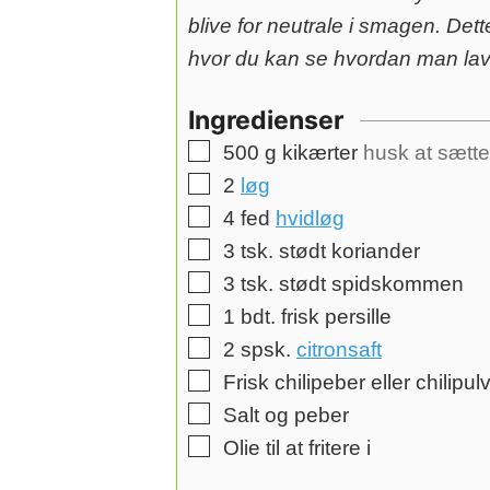
blive for neutrale i smagen. Dett
hvor du kan se hvordan man lave
Ingredienser
▢
500
g
kikærter
husk at sætte 
▢
2
løg
▢
4
fed
hvidløg
▢
3
tsk.
stødt koriander
▢
3
tsk.
stødt spidskommen
▢
1
bdt. frisk persille
▢
2
spsk.
citronsaft
▢
Frisk chilipeber eller chilipu
▢
Salt og peber
▢
Olie til at fritere i