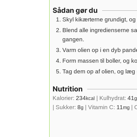
Sådan gør du
Skyl kikærterne grundigt, og
Blend alle ingredienserne s
gangen.
Varm olien op i en dyb pande 
Form massen til boller, og k
Tag dem op af olien, og læg
Nutrition
Kalorier:
234
|
Kulhydrat:
41
kcal
g
|
Sukker:
8
|
Vitamin C:
11
|
g
mg