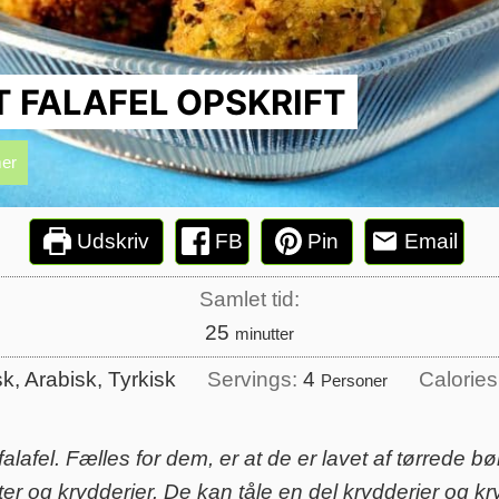
 FALAFEL OPSKRIFT
er
Udskriv
FB
Pin
Email
Samlet tid:
minutter
25
minutter
k, Arabisk, Tyrkisk
Servings:
4
Calorie
Personer
alafel. Fælles for dem, er at de er lavet af tørrede bø
og krydderier. De kan tåle en del krydderier og kry