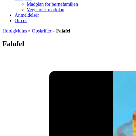
Madplan for børnefamilien
Vegetarisk madplan
Anmeldelser
Om os
HurtigMums
»
Opskrifter
»
Falafel
Falafel