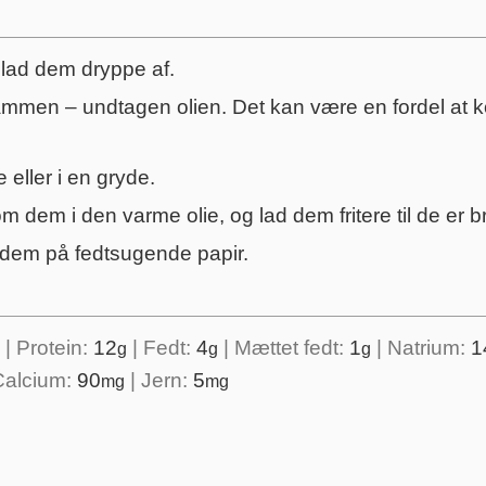
 lad dem dryppe af.
ammen – undtagen olien. Det kan være en fordel at k
eller i en gryde.
om dem i den varme olie, og lad dem fritere til de er 
 dem på fedtsugende papir.
|
Protein:
12
|
Fedt:
4
|
Mættet fedt:
1
|
Natrium:
1
g
g
g
Calcium:
90
|
Jern:
5
mg
mg