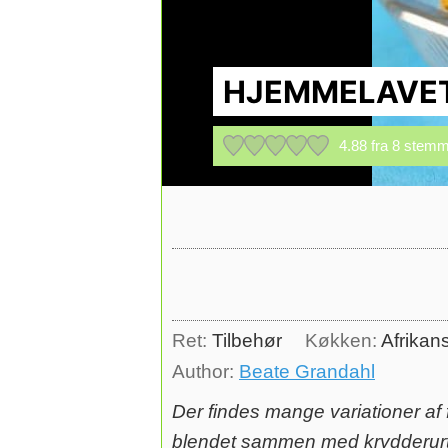
HJEMMELAVET
4.88
fra
8
stemm
Ret:
Tilbehør
Køkken:
Afrikans
Author:
Beate Grandahl
Der findes mange variationer af f
blendet sammen med krydderurter 