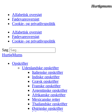
Hurtigmums.d
Alfabetisk oversigt
Fødevareoversigt
Cookie- og privatlivspolitik
Alfabetisk oversigt
Fødevareoversigt
Cookie- og privatlivspolitik
Søg
HurtigMums
Opskrifter
Udenlandske opskrifter
Italienske opskrifter
Indiske opskrifter
Græsk opskrifter
Franske opskrifter
Argentinske opskrifter
Afrikanske opskrifter
Mexicanske retter
Thailandske opskrifter
Østrigske opskrifter