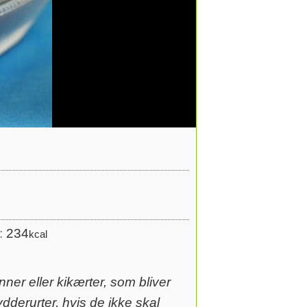
s:
234
kcal
nner eller kikærter, som bliver
dderurter, hvis de ikke skal