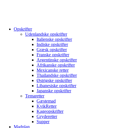
Opskrifter
Udenlandske opskrifter
Italienske opskrifter
Indiske opskrifter
Græsk opskrifter
Franske opskrifter
Argentinske opskrifter
Afrikanske opskrifter
Mexicanske retter
Thailandske opskrifter
Østrigske opskrifter
Libanesiske opskrifter
Japanske opskrifter
Temaretter
Gæstemad
KvikRetter
Kageopskrifter
Gryderetter
Supper
Madplan