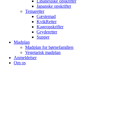
Libanesiske opskrifter
Japanske opskrifter
Temaretter
Gæstemad
KvikRetter
Kageopskrifter
Gryderetter
Supper
Madplan
Madplan for børnefamilien
Vegetarisk madplan
Anmeldelser
Om os