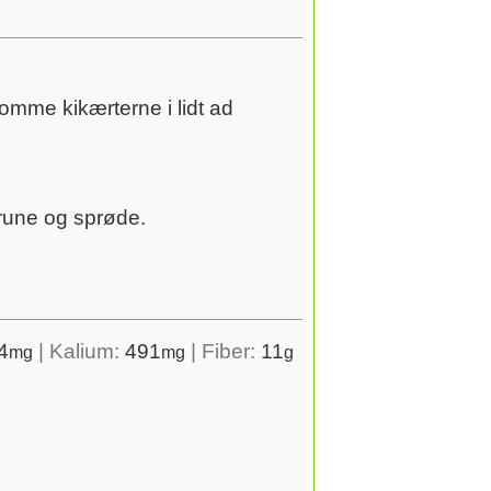
omme kikærterne i lidt ad
brune og sprøde.
4
|
Kalium:
491
|
Fiber:
11
mg
mg
g