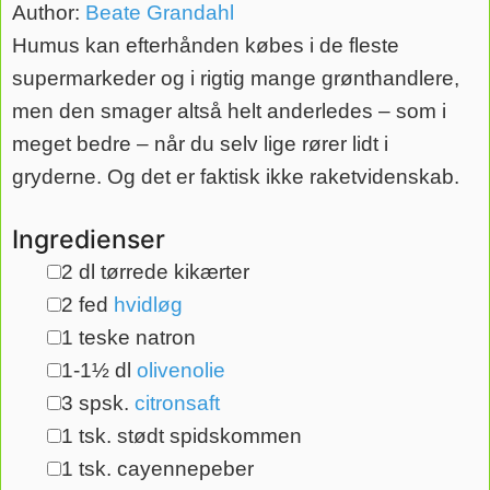
Author:
Beate Grandahl
Humus kan efterhånden købes i de fleste
supermarkeder og i rigtig mange grønthandlere,
men den smager altså helt anderledes – som i
meget bedre – når du selv lige rører lidt i
gryderne. Og det er faktisk ikke raketvidenskab.
Ingredienser
2
dl
tørrede kikærter
▢
2
fed
hvidløg
▢
1
teske
natron
▢
1-1½
dl
olivenolie
▢
3
spsk.
citronsaft
▢
1
tsk.
stødt spidskommen
▢
1
tsk.
cayennepeber
▢