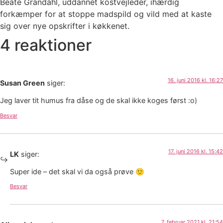
Beate Grandahl, uddannet kostvejleder, ihærdig
forkæmper for at stoppe madspild og vild med at kaste
sig over nye opskrifter i køkkenet.
4 reaktioner
16. juni 2016 kl. 16:27
Susan Green
siger:
Jeg laver tit humus fra dåse og de skal ikke koges først :o)
Besvar
17. juni 2016 kl. 15:42
LK
siger:
Super ide – det skal vi da også prøve 🙂
Besvar
7. februar 2021 kl. 21:54