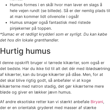
Humus formes i en skål hvor man laver en slags å
hele vejen rundt (se billede). Så er der nemlig plads til
at man kommer lidt olivenolie i også!
Humus smager også fantastisk med ristede
pinjekerner på toppen.
*Sumac er et rødligt krydderi som er syrligt. Du kan købe
det hos din lokale grønthandler.
Hurtig humus
I denne opskrift bruger vi tørrede kikærter, som også er
det bedste. Har du ikke tid til alt det dér med iblødsætning
af kikærter, kan du bruge kikærter på dåse. Men, for at
det skal blive rigtig godt, så anbefaler vi at koge
kikærterne med natron stadig, det gør kikærterne mere
bløde og giver en lækker jævn humus.
Af andre eksotiske retter kan vi stærkt anbefale
Biryani
,
der er en orientalsk gryderet med masser af stærke