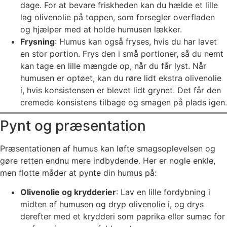
dage. For at bevare friskheden kan du hælde et lille
lag olivenolie på toppen, som forsegler overfladen
og hjælper med at holde humusen lækker.
Frysning
: Humus kan også fryses, hvis du har lavet
en stor portion. Frys den i små portioner, så du nemt
kan tage en lille mængde op, når du får lyst. Når
humusen er optøet, kan du røre lidt ekstra olivenolie
i, hvis konsistensen er blevet lidt grynet. Det får den
cremede konsistens tilbage og smagen på plads igen.
Pynt og præsentation
Præsentationen af humus kan løfte smagsoplevelsen og
gøre retten endnu mere indbydende. Her er nogle enkle,
men flotte måder at pynte din humus på:
Olivenolie og krydderier
: Lav en lille fordybning i
midten af humusen og dryp olivenolie i, og drys
derefter med et krydderi som paprika eller sumac for