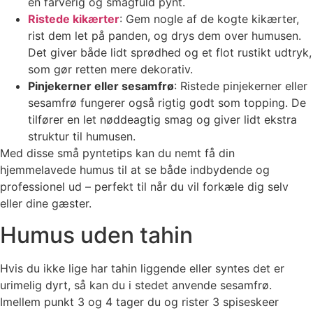
en farverig og smagfuld pynt.
Ristede kikærter
: Gem nogle af de kogte kikærter,
rist dem let på panden, og drys dem over humusen.
Det giver både lidt sprødhed og et flot rustikt udtryk,
som gør retten mere dekorativ.
Pinjekerner eller sesamfrø
: Ristede pinjekerner eller
sesamfrø fungerer også rigtig godt som topping. De
tilfører en let nøddeagtig smag og giver lidt ekstra
struktur til humusen.
Med disse små pyntetips kan du nemt få din
hjemmelavede humus til at se både indbydende og
professionel ud – perfekt til når du vil forkæle dig selv
eller dine gæster.
Humus uden tahin
Hvis du ikke lige har tahin liggende eller syntes det er
urimelig dyrt, så kan du i stedet anvende sesamfrø.
Imellem punkt 3 og 4 tager du og rister 3 spiseskeer