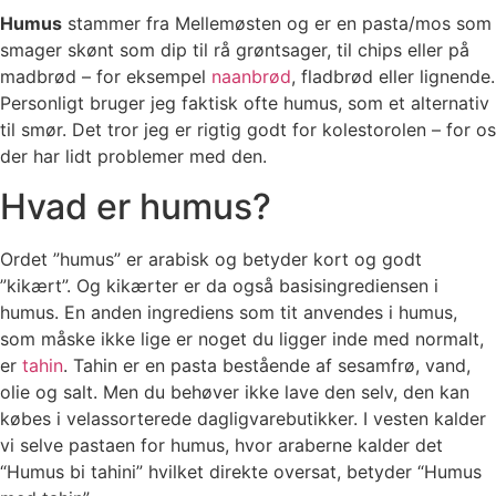
Humus
stammer fra Mellemøsten og er en pasta/mos som
smager skønt som dip til rå grøntsager, til chips eller på
madbrød – for eksempel
naanbrød
, fladbrød eller lignende.
Personligt bruger jeg faktisk ofte humus, som et alternativ
til smør. Det tror jeg er rigtig godt for kolestorolen – for os
der har lidt problemer med den.
Hvad er humus?
Ordet ”humus” er arabisk og betyder kort og godt
”kikært”. Og kikærter er da også basisingrediensen i
humus. En anden ingrediens som tit anvendes i humus,
som måske ikke lige er noget du ligger inde med normalt,
er
tahin
. Tahin er en pasta bestående af sesamfrø, vand,
olie og salt. Men du behøver ikke lave den selv, den kan
købes i velassorterede dagligvarebutikker. I vesten kalder
vi selve pastaen for humus, hvor araberne kalder det
“Humus bi tahini” hvilket direkte oversat, betyder “Humus