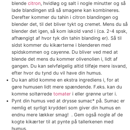
blende
citron
, hvidløg og salt i nogle minutter og så
lade blandingen stå så smagene kan kombineres.
Derefter kommer du tahin i citron blandingen og
blender det, til det bliver tykt og cremet. Mens du så
blender det igen, så kom iskold vand i (ca. 2-4 spsk,
afhængigt af hvor tyk din tahin blanding er). Så til
sidst kommer du kikærterne i blenderen med
spidskommen og cayenne. Du bliver ved med at
blende det mens du kommer olivenolien i, lidt af
gangen. Du kan selvfølgelig altid tilføje mere isvand,
efter hvor du tynd du vil have din humus.
Du kan altid komme en ekstra ingrediens i, for at
gøre humusen lidt mere spændende. F.eks. kan du
komme soltørrede
tomater
i eller grønne urter i.
Pynt din humus ved at drysse sumac* på. Sumac er
nemlig et syrligt krydderi som giver din humus en
endnu mere lækker smag! . Gem også nogle af de
kogte kikærter til at pynte på tallerkenen med
humus.