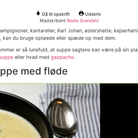
Gå til opskrift
Udskriv
Madskribent
Beate Grandahl
mpignoner, kantareller, Karl Johan, østershatte, kejserhatte
ød, kan du bruge optøede eller spæde op med dem.
mer er så lunefuld, at suppe sagtens kan være på sin pla
suppe
eller hvad med
gazpacho
.
uppe med fløde