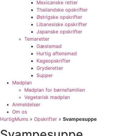
Mexicanske retter
Thailandske opskrifter
Østrigske opskrifter
Libanesiske opskrifter
Japanske opskrifter
Temaretter
Gæstemad
Hurtig aftensmad
Kageopskrifter
Gryderetter
Supper
Madplan
Madplan for børnefamilien
Vegetarisk madplan
Anmeldelser
Om os
HurtigMums
»
Opskrifter
»
Svampesuppe
Svampesuppe