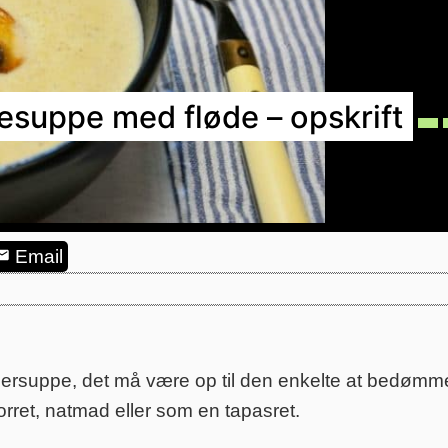
suppe med fløde – opskrift
Email
ppe, det må være op til den enkelte at bedømme. D
rret, natmad eller som en tapasret.