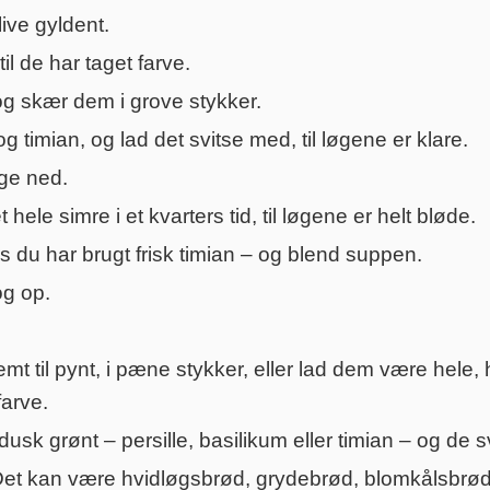
live gyldent.
il de har taget farve.
 og skær dem i grove stykker.
og timian, og lad det svitse med, til løgene er klare.
oge ned.
 hele simre i et kvarters tid, til løgene er helt bløde.
s du har brugt frisk timian – og blend suppen.
og op.
 til pynt, i pæne stykker, eller lad dem være hele, 
farve.
dusk grønt – persille, basilikum eller timian – og de
et kan være hvidløgsbrød, grydebrød, blomkålsbrød e