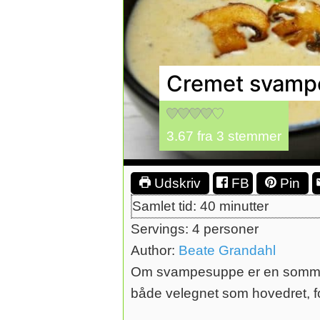
Cremet svampe
3.67
fra
3
stemmer
Udskriv
FB
Pin
minutter
Samlet tid:
40
minutter
Servings:
4
personer
Author:
Beate Grandahl
Om svampesuppe er en sommersu
både velegnet som hovedret, fo