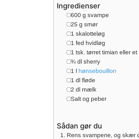
Ingredienser
600
g
svampe
▢
25
g
smør
▢
1
skalotteløg
▢
1
fed
hvidløg
▢
1
tsk.
tørret timian eller et
▢
¾
dl
sherry
▢
1
l
hønsebouillon
▢
1
dl
fløde
▢
2
dl
mælk
▢
Salt og peber
▢
Sådan gør du
Rens svampene, og skær dem