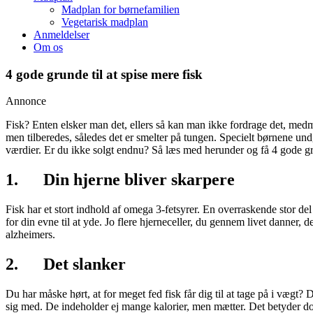
Madplan for børnefamilien
Vegetarisk madplan
Anmeldelser
Om os
4 gode grunde til at spise mere fisk
Annonce
Fisk? Enten elsker man det, ellers så kan man ikke fordrage det, medmi
men tilberedes, således det er smelter på tungen. Specielt børnene un
værdier. Er du ikke solgt endnu? Så læs med herunder og få 4 gode grun
1. Din hjerne bliver skarpere
Fisk har et stort indhold af omega 3-fetsyrer. En overraskende stor del
for din evne til at yde. Jo flere hjerneceller, du gennem livet danne
alzheimers.
2. Det slanker
Du har måske hørt, at for meget fed fisk får dig til at tage på i vægt
sig med. De indeholder ej mange kalorier, men mætter. Det betyder dog