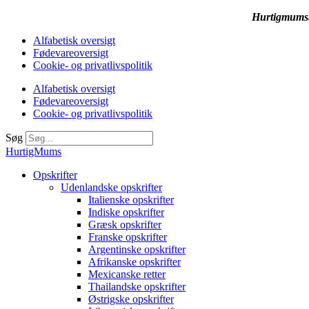
Hurtigmums.d
Alfabetisk oversigt
Fødevareoversigt
Cookie- og privatlivspolitik
Alfabetisk oversigt
Fødevareoversigt
Cookie- og privatlivspolitik
Søg
HurtigMums
Opskrifter
Udenlandske opskrifter
Italienske opskrifter
Indiske opskrifter
Græsk opskrifter
Franske opskrifter
Argentinske opskrifter
Afrikanske opskrifter
Mexicanske retter
Thailandske opskrifter
Østrigske opskrifter