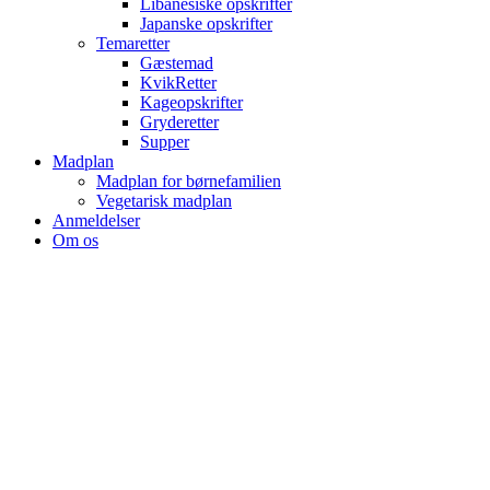
Libanesiske opskrifter
Japanske opskrifter
Temaretter
Gæstemad
KvikRetter
Kageopskrifter
Gryderetter
Supper
Madplan
Madplan for børnefamilien
Vegetarisk madplan
Anmeldelser
Om os