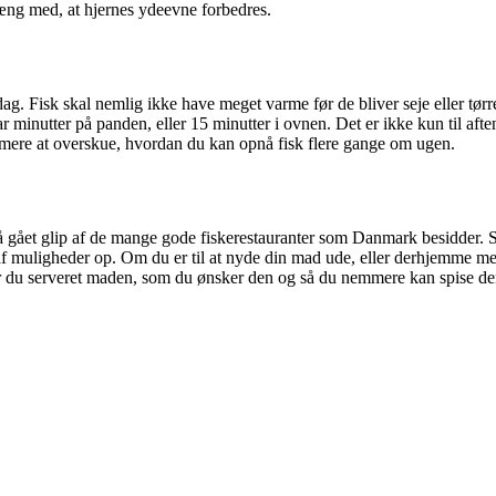
flæng med, at hjernes ydeevne forbedres.
ag. Fisk skal nemlig ikke have meget varme før de bliver seje eller tørre
r minutter på panden, eller 15 minutter i ovnen. Det er ikke kun til af
ere at overskue, hvordan du kan opnå fisk flere gange om ugen.
også gået glip af de mange gode fiskerestauranter som Danmark besidder.
l af muligheder op. Om du er til at nyde din mad ude, eller derhjemme m
r du serveret maden, som du ønsker den og så du nemmere kan spise den