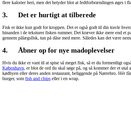
flere kalorier heri, men det betyder blot at fedtforbrændingen øges i 
3. Det er hurtigt at tilberede
Fisk er ikke kun godt for kroppen. Det er også godt til din travle hverd
hinanden i de teksturer fisken rummer. Det kræver ikke mere end et pa
gennem pålægsfisk, tun på dåse med mere. Således kan det være nemm
4. Åbner op for nye madoplevelser
Hvis du ikke er vant til at spise så meget fisk, så er du formentligt 
København
, er blot de ord du skal søge på, og så kommer der et uta
kødbyen eller deres anden restaurant, beliggende på Nørrebro. Hér få
burger, som
fish and chips
eller i en wrap.