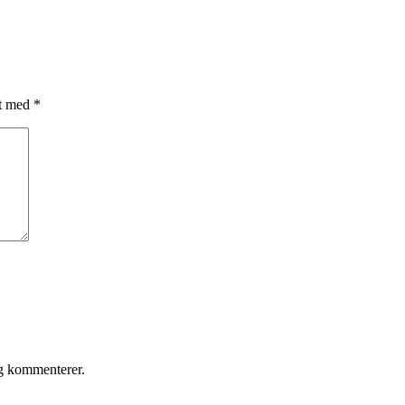
et med
*
eg kommenterer.