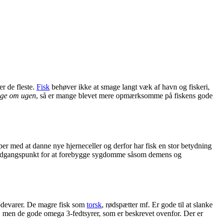
er de fleste.
Fisk
behøver ikke at smage langt væk af havn og fiskeri,
nge om ugen
, så er mange blevet mere opmærksomme på fiskens gode
lper med at danne nye hjerneceller og derfor har fisk en stor betydning
godt udgangspunkt for at forebygge sygdomme såsom demens og
 fødevarer. De magre fisk som
torsk
, rødspætter mf. Er gode til at slanke
t, men de gode omega 3-fedtsyrer, som er beskrevet ovenfor. Der er