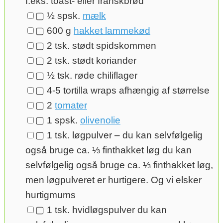
f.eks. toast- eller franskbrød
▢
½
spsk.
mælk
▢
600
g
hakket lammekød
▢
2
tsk.
stødt spidskommen
▢
2
tsk.
stødt koriander
▢
½
tsk.
røde chiliflager
▢
4-5
tortilla wraps
afhængig af størrelse
▢
2
tomater
▢
1
spsk.
olivenolie
▢
1
tsk.
løgpulver – du kan selvfølgelig
også bruge ca. ⅓ finthakket løg
du kan
selvfølgelig også bruge ca. ⅓ finthakket løg,
men løgpulveret er hurtigere. Og vi elsker
hurtigmums
▢
1
tsk.
hvidløgspulver
du kan