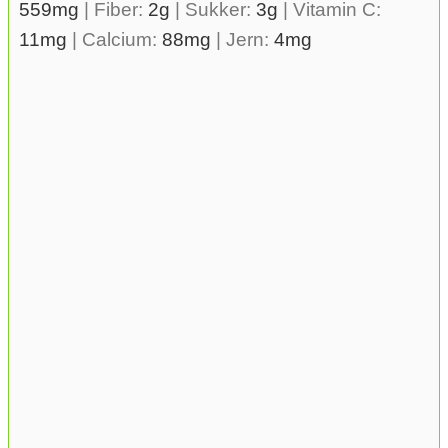
559
mg
|
Fiber:
2
g
|
Sukker:
3
g
|
Vitamin C:
11
mg
|
Calcium:
88
mg
|
Jern:
4
mg