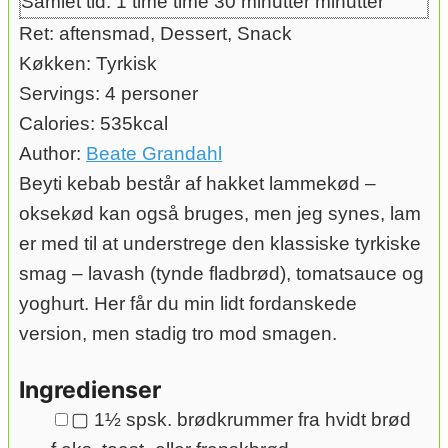
Samlet tid:
1
time
time
30
minutter
minutter
Ret:
aftensmad, Dessert, Snack
Køkken:
Tyrkisk
Servings:
4
personer
Calories:
535
kcal
Author:
Beate Grandahl
Beyti kebab består af hakket lammekød –
oksekød kan også bruges, men jeg synes, lam
er med til at understrege den klassiske tyrkiske
smag – lavash (tynde fladbrød), tomatsauce og
yoghurt. Her får du min lidt fordanskede
version, men stadig tro mod smagen.
Ingredienser
▢
1½
spsk.
brødkrummer fra hvidt brød