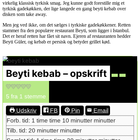
virkelig klassisk tyrkisk smag. Jeg kunne godt forestille mig et
tyrkisk gadekøkken, der lige langede en gang beyti kebab over
disken som take away.
Men jeg ved ikke, om det sælges i tyrkiske gadekøkkener. Retten
stammer fra den populære restaurant Beyti, som ligger i Istanbul.
Det er heraf retten har fået sit navn. Ejeren af restauranten hedder
Beyti Güler, og kebab er persisk og betyder grillet kød.
Beyti kebab – opskrift
5
fra 1 stemme
Udskriv
FB
Pin
Email
Forb. tid:
1
time
time
10
minutter
minutter
Tilb. tid:
20
minutter
minutter