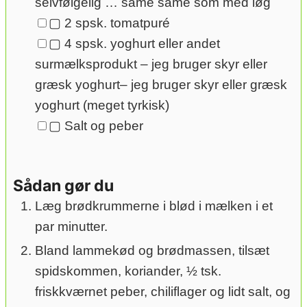
selvfølgelig … same same som med løg
▢
2
spsk.
tomatpuré
▢
4
spsk.
yoghurt eller andet
surmælksprodukt
– jeg bruger skyr eller
græsk yoghurt– jeg bruger skyr eller græsk
yoghurt (meget tyrkisk)
▢
Salt og peber
Sådan gør du
Læg brødkrummerne i blød i mælken i et
par minutter.
Bland lammekød og brødmassen, tilsæt
spidskommen, koriander, ½ tsk.
friskkværnet peber, chiliflager og lidt salt, og