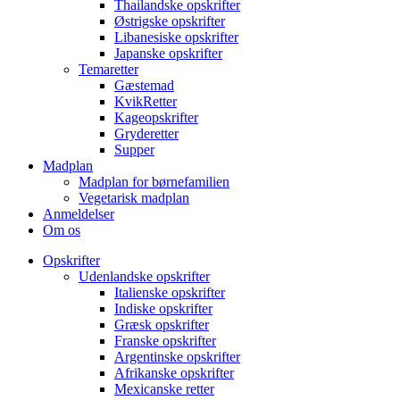
Thailandske opskrifter
Østrigske opskrifter
Libanesiske opskrifter
Japanske opskrifter
Temaretter
Gæstemad
KvikRetter
Kageopskrifter
Gryderetter
Supper
Madplan
Madplan for børnefamilien
Vegetarisk madplan
Anmeldelser
Om os
Opskrifter
Udenlandske opskrifter
Italienske opskrifter
Indiske opskrifter
Græsk opskrifter
Franske opskrifter
Argentinske opskrifter
Afrikanske opskrifter
Mexicanske retter