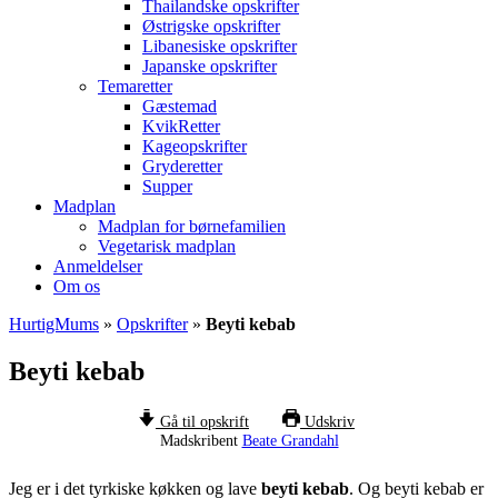
Thailandske opskrifter
Østrigske opskrifter
Libanesiske opskrifter
Japanske opskrifter
Temaretter
Gæstemad
KvikRetter
Kageopskrifter
Gryderetter
Supper
Madplan
Madplan for børnefamilien
Vegetarisk madplan
Anmeldelser
Om os
HurtigMums
»
Opskrifter
»
Beyti kebab
Beyti kebab
Gå til opskrift
Udskriv
Madskribent
Beate Grandahl
Jeg er i det tyrkiske køkken og lave
beyti kebab
. Og beyti kebab er