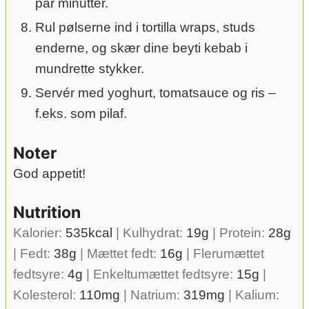
par minutter.
Rul pølserne ind i tortilla wraps, studs
enderne, og skær dine beyti kebab i
mundrette stykker.
Servér med yoghurt, tomatsauce og ris –
f.eks. som pilaf.
Noter
God appetit!
Nutrition
Kalorier:
535
kcal
|
Kulhydrat:
19
g
|
Protein:
28
g
|
Fedt:
38
g
|
Mættet fedt:
16
g
|
Flerumættet
fedtsyre:
4
g
|
Enkeltumættet fedtsyre:
15
g
|
Kolesterol:
110
mg
|
Natrium:
319
mg
|
Kalium: