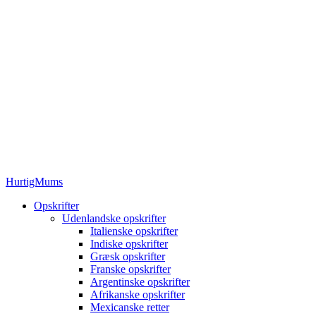
HurtigMums
Opskrifter
Udenlandske opskrifter
Italienske opskrifter
Indiske opskrifter
Græsk opskrifter
Franske opskrifter
Argentinske opskrifter
Afrikanske opskrifter
Mexicanske retter