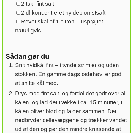
▢
2
tsk.
fint salt
▢
2
dl
koncentreret hyldeblomstsaft
▢
Revet skal af 1 citron – usprøjtet
naturligvis
Sådan gør du
Snit hvidkål fint – i tynde strimler og uden
stokken. En gammeldags ostehøvl er god
at snitte kål med.
Drys med fint salt, og fordel det godt over al
kålen, og lad det trække i ca. 15 minutter, til
kålen bliver blød og falder sammen. Det
nedbryder cellevæggene og trækker vandet
ud af den og gør den mindre knasende at