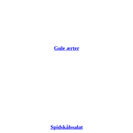
Gule ærter
Spidskålssalat