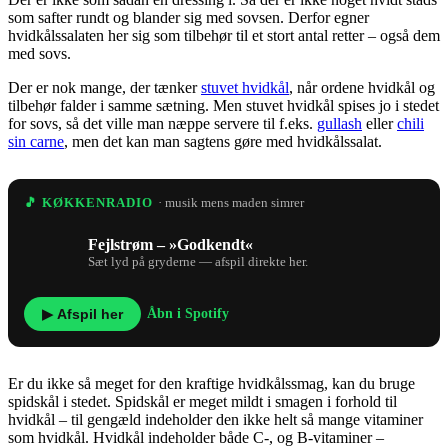
som safter rundt og blander sig med sovsen. Derfor egner
hvidkålssalaten her sig som tilbehør til et stort antal retter – også dem
med sovs.
Der er nok mange, der tænker
stuvet hvidkål
, når ordene hvidkål og
tilbehør falder i samme sætning. Men stuvet hvidkål spises jo i stedet
for sovs, så det ville man næppe servere til f.eks.
gullash
eller
chili
sin carne
, men det kan man sagtens gøre med hvidkålssalat.
🎵 KØKKENRADIO
· musik mens maden simrer
Fejlstrøm – »Godkendt«
Sæt lyd på gryderne — afspil direkte her.
▶ Afspil her
Åbn i Spotify
Er du ikke så meget for den kraftige hvidkålssmag, kan du bruge
spidskål i stedet. Spidskål er meget mildt i smagen i forhold til
hvidkål – til gengæld indeholder den ikke helt så mange vitaminer
som hvidkål. Hvidkål indeholder både C-, og B-vitaminer –