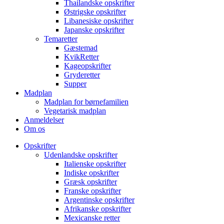
Thailandske opskrifter
Østrigske opskrifter
Libanesiske opskrifter
Japanske opskrifter
Temaretter
Gæstemad
KvikRetter
Kageopskrifter
Gryderetter
Supper
Madplan
Madplan for børnefamilien
Vegetarisk madplan
Anmeldelser
Om os
Opskrifter
Udenlandske opskrifter
Italienske opskrifter
Indiske opskrifter
Græsk opskrifter
Franske opskrifter
Argentinske opskrifter
Afrikanske opskrifter
Mexicanske retter