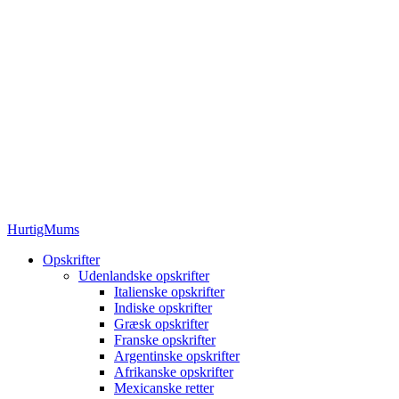
HurtigMums
Opskrifter
Udenlandske opskrifter
Italienske opskrifter
Indiske opskrifter
Græsk opskrifter
Franske opskrifter
Argentinske opskrifter
Afrikanske opskrifter
Mexicanske retter