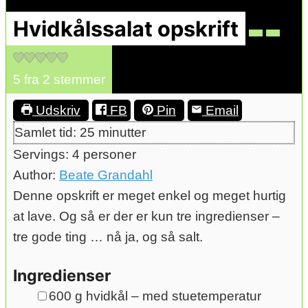
Hvidkålssalat opskrift
5
fra
2
stemmer
Udskriv
FB
Pin
Email
minutter
Samlet tid:
25
minutter
Servings:
4
personer
Author:
Beate Grandahl
Denne opskrift er meget enkel og meget hurtig
at lave. Og så er der er kun tre ingredienser –
tre gode ting … nå ja, og så salt.
Ingredienser
▢
600
g
hvidkål – med stuetemperatur