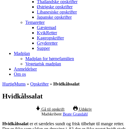
Thailandske opskrifter
Østrigske opskrifter
Libanesiske opskrifter
Japanske opskrifter
Temaretter
Gæstemad
KvikRetter
Kageopskrifter
Gryderetter
Supper
Madplan
Madplan for børnefamilien
Vegetarisk madplan
Anmeldelser
Om os
HurtigMums
»
Opskrifter
»
Hvidkålssalat
Hvidkålssalat
Gå til opskrift
Udskriv
Madskribent
Beate Grandahl
Hvidkålssalat
er et særdeles sundt og frisk tilbehør til mange retter.
Der er ikke som sådan en dressing i. Så der er ikke noget hvidt stads