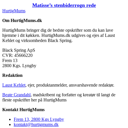
Matisse’s stenbiderrogn rede
HurtigMums
Om HurtigMums.dk
HurtigMums bringer dig de bedste opskrifter som du kan lave
hjemme i dit køkken. HurtigMums.dk udgives og ejes af Laust
Kehlet og virksomheden Black Spring.
Black Spring ApS
CVR: 45666220
Frem 13
2800 Kgs. Lyngby
Redaktion
Laust Kehlet
, ejer, produktanmelder, ansvarshavende redaktør.
Beate Grandahl
, madskribent og forfatter og kreatør til langt de
fleste opskrifter her på HurtigMums
Kontakt HurtigMums
Frem 13, 2800 Kgs Lyngby
kontakt@hurtigmums.dk