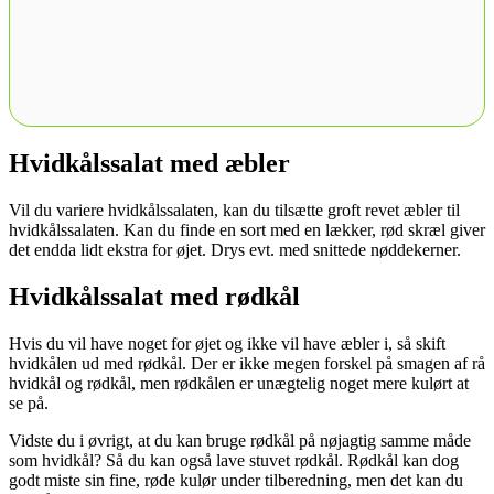
Hvidkålssalat med æbler
Vil du variere hvidkålssalaten, kan du tilsætte groft revet æbler til
hvidkålssalaten. Kan du finde en sort med en lækker, rød skræl giver
det endda lidt ekstra for øjet. Drys evt. med snittede nøddekerner.
Hvidkålssalat med rødkål
Hvis du vil have noget for øjet og ikke vil have æbler i, så skift
hvidkålen ud med rødkål. Der er ikke megen forskel på smagen af rå
hvidkål og rødkål, men rødkålen er unægtelig noget mere kulørt at
se på.
Vidste du i øvrigt, at du kan bruge rødkål på nøjagtig samme måde
som hvidkål? Så du kan også lave stuvet rødkål. Rødkål kan dog
godt miste sin fine, røde kulør under tilberedning, men det kan du