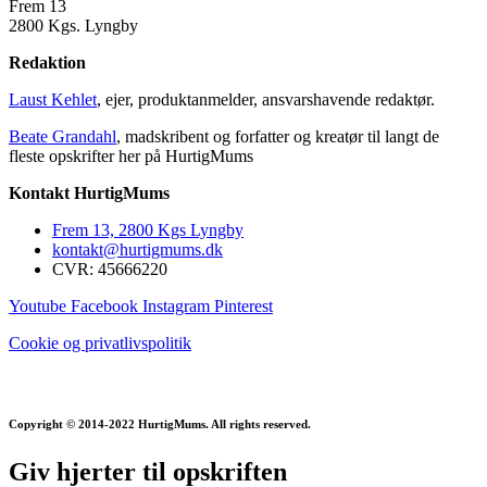
Frem 13
2800 Kgs. Lyngby
Redaktion
Laust Kehlet
, ejer, produktanmelder, ansvarshavende redaktør.
Beate Grandahl
, madskribent og forfatter og kreatør til langt de
fleste opskrifter her på HurtigMums
Kontakt HurtigMums
Frem 13, 2800 Kgs Lyngby
kontakt@hurtigmums.dk
CVR: 45666220
Youtube
Facebook
Instagram
Pinterest
Cookie og privatlivspolitik
Copyright © 2014-2022 HurtigMums. All rights reserved.
Giv hjerter til opskriften