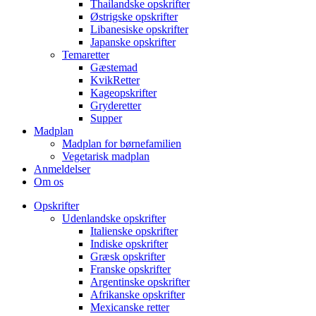
Thailandske opskrifter
Østrigske opskrifter
Libanesiske opskrifter
Japanske opskrifter
Temaretter
Gæstemad
KvikRetter
Kageopskrifter
Gryderetter
Supper
Madplan
Madplan for børnefamilien
Vegetarisk madplan
Anmeldelser
Om os
Opskrifter
Udenlandske opskrifter
Italienske opskrifter
Indiske opskrifter
Græsk opskrifter
Franske opskrifter
Argentinske opskrifter
Afrikanske opskrifter
Mexicanske retter