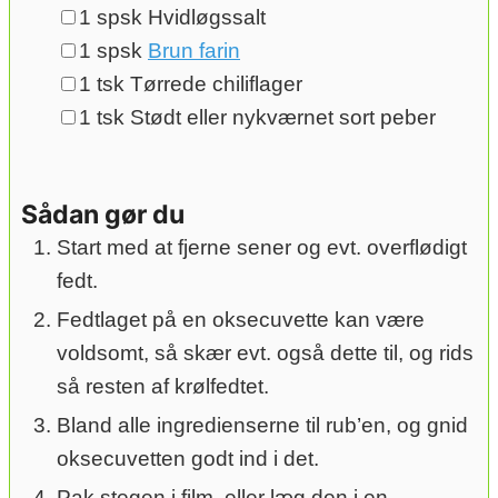
▢
1
spsk
Hvidløgssalt
▢
1
spsk
Brun farin
▢
1
tsk
Tørrede chiliflager
▢
1
tsk
Stødt eller nykværnet sort peber
Sådan gør du
Start med at fjerne sener og evt. overflødigt
fedt.
Fedtlaget på en oksecuvette kan være
voldsomt, så skær evt. også dette til, og rids
så resten af krølfedtet.
Bland alle ingredienserne til rub’en, og gnid
oksecuvetten godt ind i det.
Pak stegen i film, eller læg den i en