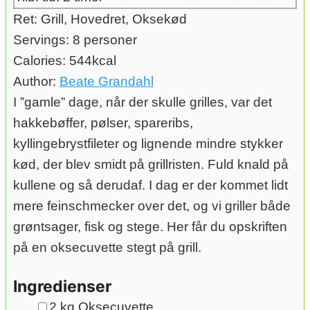
Ret:
Grill, Hovedret, Oksekød
Servings:
8
personer
Calories:
544
kcal
Author:
Beate Grandahl
I ”gamle” dage, når der skulle grilles, var det
hakkebøffer, pølser, spareribs,
kyllingebrystfileter og lignende mindre stykker
kød, der blev smidt på grillristen. Fuld knald på
kullene og så derudaf. I dag er der kommet lidt
mere feinschmecker over det, og vi griller både
grøntsager, fisk og stege. Her får du opskriften
på en oksecuvette stegt på grill.
Ingredienser
▢
2
kg
Oksecuvette