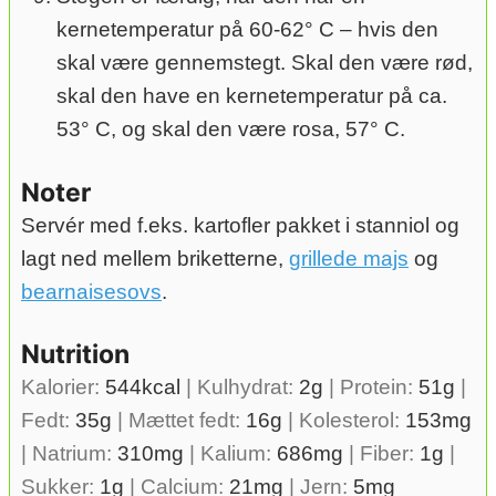
kernetemperatur på 60-62° C – hvis den
skal være gennemstegt. Skal den være rød,
skal den have en kernetemperatur på ca.
53° C, og skal den være rosa, 57° C.
Noter
Servér med f.eks. kartofler pakket i stanniol og
lagt ned mellem briketterne,
grillede majs
og
bearnaisesovs
.
Nutrition
Kalorier:
544
kcal
|
Kulhydrat:
2
g
|
Protein:
51
g
|
Fedt:
35
g
|
Mættet fedt:
16
g
|
Kolesterol:
153
mg
|
Natrium:
310
mg
|
Kalium:
686
mg
|
Fiber:
1
g
|
Sukker:
1
g
|
Calcium:
21
mg
|
Jern:
5
mg