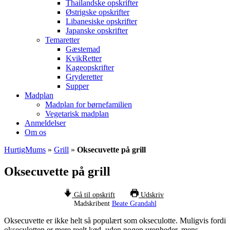
Thailandske opskrifter
Østrigske opskrifter
Libanesiske opskrifter
Japanske opskrifter
Temaretter
Gæstemad
KvikRetter
Kageopskrifter
Gryderetter
Supper
Madplan
Madplan for børnefamilien
Vegetarisk madplan
Anmeldelser
Om os
HurtigMums
»
Grill
»
Oksecuvette på grill
Oksecuvette på grill
Gå til opskrift
Udskriv
Madskribent
Beate Grandahl
Oksecuvette er ikke helt så populært som okseculotte. Muligvis fordi
okseculotten er mere reelt kød, uden nogen urenheder, mens