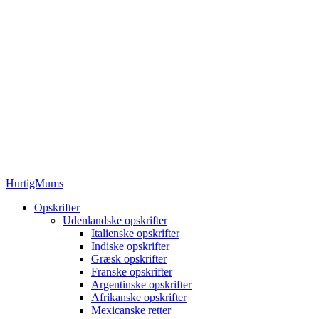
HurtigMums
Opskrifter
Udenlandske opskrifter
Italienske opskrifter
Indiske opskrifter
Græsk opskrifter
Franske opskrifter
Argentinske opskrifter
Afrikanske opskrifter
Mexicanske retter