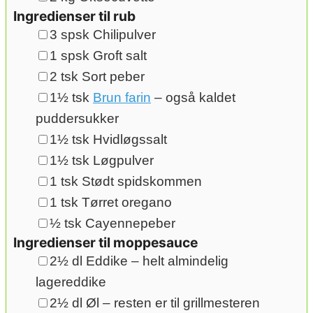
Ingredienser til rub
▢
3
spsk
Chilipulver
▢
1
spsk
Groft salt
▢
2
tsk
Sort peber
▢
1½
tsk
Brun farin
– også kaldet
puddersukker
▢
1½
tsk
Hvidløgssalt
▢
1½
tsk
Løgpulver
▢
1
tsk
Stødt spidskommen
▢
1
tsk
Tørret oregano
▢
½
tsk
Cayennepeber
Ingredienser til moppesauce
▢
2½
dl
Eddike
– helt almindelig
lagereddike
▢
2½
dl
Øl
– resten er til grillmesteren