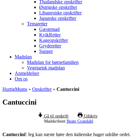
Thailandske opskrifter
Østrigske opskrifter
Libanesiske opskrifter
Japanske opskrifter
Temaretter
Gæstemad
KvikRetter
Kageopskrifter
Gryderetter
Supper
Madplan
Madplan for børnefamilien
Vegetarisk madplan
Anmeldelser
Om os
HurtigMums
»
Opskrifter
»
Cantuccini
Cantuccini
Gå til opskrift
Udskriv
Madskribent
Beate Grandahl
Cantuccini
! Jeg kan næste høre den italienske bager udråbe ordet.