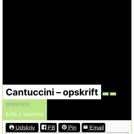
Cantuccini – opskrift
5
fra 1 stemme
Udskriv
FB
Pin
Email