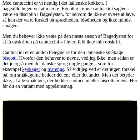
Med cantuccini er vi nemlig i det italienske køkken. I
bageafdelingen vel at mærke. Egentlig kunne cantuccini sagtens
være en disciplin i Bagedysten, for selvom de ikke er svære at lave,
så kan der være forskel på sprødheden, blødheden og ikke mindst
smagen.
Men du behøver ikke vente på den næste sæson af Bagedysten for
at få opskriften på cantuccini – i hvert fald ikke min opskrift.
Cantuccini er en anden betegnelse for den italienske småkage
biscotti
. Hvorfor den behøver to navne, ved jeg ikke, men sådan er
det jo også med det danske sprog nogle gange – som for
eksempel
kyskager
og
marengs
. Så vidt jeg ved er der ingen forskel
på, om småkagerne hedder det ene eller det andet. Men det betyder
ikke, at alle småkager, der hedder cantuccini eller biscotti er ens. Her
får du en variant med appelsinsmag.