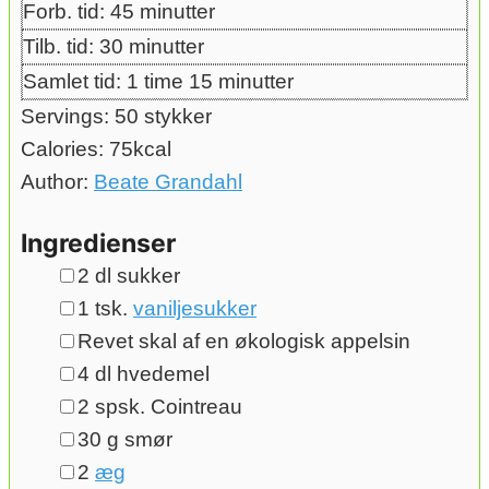
minutter
Forb. tid:
45
minutter
minutter
Tilb. tid:
30
minutter
time
minutter
Samlet tid:
1
time
15
minutter
Servings:
50
stykker
Calories:
75
kcal
Author:
Beate Grandahl
Ingredienser
▢
2
dl
sukker
▢
1
tsk.
vaniljesukker
▢
Revet skal af en økologisk appelsin
▢
4
dl
hvedemel
▢
2
spsk.
Cointreau
▢
30
g
smør
▢
2
æg