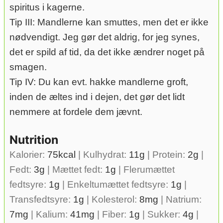
spiritus i kagerne.
Tip III: Mandlerne kan smuttes, men det er ikke
nødvendigt. Jeg gør det aldrig, for jeg synes,
det er spild af tid, da det ikke ændrer noget på
smagen.
Tip IV: Du kan evt. hakke mandlerne groft,
inden de æltes ind i dejen, det gør det lidt
nemmere at fordele dem jævnt.
Nutrition
Kalorier:
75
kcal
|
Kulhydrat:
11
g
|
Protein:
2
g
|
Fedt:
3
g
|
Mættet fedt:
1
g
|
Flerumættet
fedtsyre:
1
g
|
Enkeltumættet fedtsyre:
1
g
|
Transfedtsyre:
1
g
|
Kolesterol:
8
mg
|
Natrium:
7
mg
|
Kalium:
41
mg
|
Fiber:
1
g
|
Sukker:
4
g
|