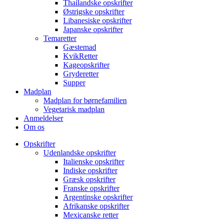
Thailandske opskrifter
Østrigske opskrifter
Libanesiske opskrifter
Japanske opskrifter
Temaretter
Gæstemad
KvikRetter
Kageopskrifter
Gryderetter
Supper
Madplan
Madplan for børnefamilien
Vegetarisk madplan
Anmeldelser
Om os
Opskrifter
Udenlandske opskrifter
Italienske opskrifter
Indiske opskrifter
Græsk opskrifter
Franske opskrifter
Argentinske opskrifter
Afrikanske opskrifter
Mexicanske retter