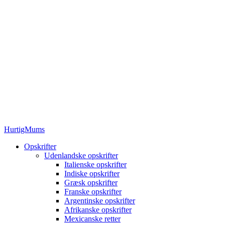
HurtigMums
Opskrifter
Udenlandske opskrifter
Italienske opskrifter
Indiske opskrifter
Græsk opskrifter
Franske opskrifter
Argentinske opskrifter
Afrikanske opskrifter
Mexicanske retter