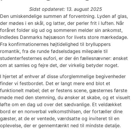
Sidst opdateret: 13. august 2025
Den umiskendelige summen af forventning. Lyden af glas,
der mødes i en skål, og latter, der perler frit i luften. Når
foråret folder sig ud og sommeren melder sin ankomst,
indledes Danmarks højsæson for livets store mærkedage.
Fra konfirmationernes højtidelighed til brylluppers
romantik, fra de runde fødselsdages milepæle til
studenterfesternes eufori, er der én fællesnævner: ønsket
om at samles og fejre det, der virkelig betyder noget.
I hjertet af enhver af disse uforglemmelige begivenheder
finder vi festbordet. Det er langt mere end blot et
funktionelt møbel; det er festens scene, gæsternes første
møde med den stemning, du ønsker at skabe, og et visuelt
løfte om en dag ud over det sædvanlige. Et veldækket
bord er en nonverbal velkomsthilsen, der fortæller dine
gæster, at de er ventede, værdsatte og inviteret til en
oplevelse, der er gennemtænkt ned til mindste detalje.