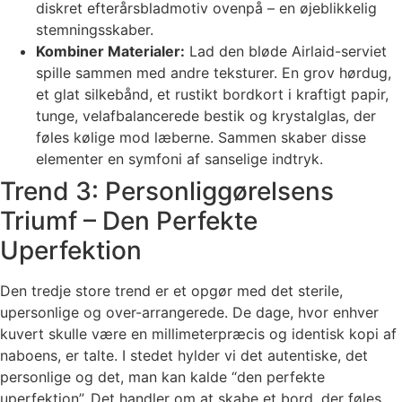
diskret efterårsbladmotiv ovenpå – en øjeblikkelig
stemningsskaber.
Kombiner Materialer:
Lad den bløde Airlaid-serviet
spille sammen med andre teksturer. En grov hørdug,
et glat silkebånd, et rustikt bordkort i kraftigt papir,
tunge, velafbalancerede bestik og krystalglas, der
føles kølige mod læberne. Sammen skaber disse
elementer en symfoni af sanselige indtryk.
Trend 3: Personliggørelsens
Triumf – Den Perfekte
Uperfektion
Den tredje store trend er et opgør med det sterile,
upersonlige og over-arrangerede. De dage, hvor enhver
kuvert skulle være en millimeterpræcis og identisk kopi af
naboens, er talte. I stedet hylder vi det autentiske, det
personlige og det, man kan kalde “den perfekte
uperfektion”. Det handler om at skabe et bord, der føles