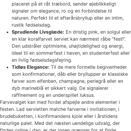
placeret på et råt træbord, sender øjeblikkeligt
signaler om elegance, ro og en forbindelse til
naturen. Perfekt til et efterårsbryllup eller en intim,
rustik fødselsdag.
Sprudlende Livsglæde:
En dristig pink, en solgul eller
en klar koralfarvet serviet kan nærmest råbe “fest!”.
Den udstråler optimisme, uhøjtidelighed og energi,
ideel til en sommerfest i haven, en studenterfest eller
en livlig fødselsdagsfejring.
Tidløs Elegance:
Til de mere formelle begivenheder
som konfirmationer, dåb eller bryllupper er klassiske
farver som elfenben, champagne, perlegrå eller en
dyb marineblå et sikkert valg. De signalerer
raffinement og en underspillet luksus.
Farvevalget kan med fordel afspejle andre elementer i
festen. Lad servietten matche farverne i invitationen, i
brudebuketten, i konfirmandens kjole eller i årstidens
naturlige palet. Med det næsten uendelige udvalg, der
findes online i dag, er der ingen grænser for at finde