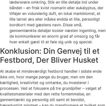
lædersnøre omkring. Stik en lille detalje ind under
båndet – en frisk kvist rosmarin eller eukalyptus, der
tilføjer en vidunderlig duft, en lokal markblomst, et
lille tørret aks eller måske endda et lille, personligt
bordkort med gæstens navn. Disse små,
gennemtænkte detaljer koster næsten ingenting, men
de kommunikerer en enorm grad af omsorg og får
hver enkelt gæst til at føle sig unik og speciel.
Konklusion: Din Genvej til et
Festbord, Der Bliver Husket
At skabe et mindeværdigt festbord handler i sidste ende
ikke om, hvor mange penge du bruger, men om den
kærlighed, kreativitet og omtanke, du investerer i
processen. Ved at fokusere på tre grundpiller – valget af
kvalitetsmaterialer med den rette fornemmelse, en
gennemtænkt og personlig stil samt et bevidst,
bæredygtigt mindset – kan du transformere et hvilket som