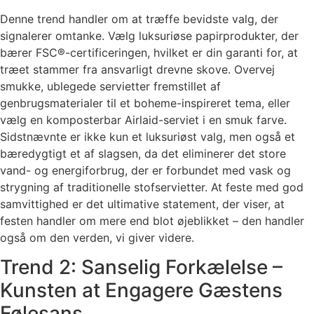
Denne trend handler om at træffe bevidste valg, der
signalerer omtanke. Vælg luksuriøse papirprodukter, der
bærer FSC®-certificeringen, hvilket er din garanti for, at
træet stammer fra ansvarligt drevne skove. Overvej
smukke, ublegede servietter fremstillet af
genbrugsmaterialer til et boheme-inspireret tema, eller
vælg en komposterbar Airlaid-serviet i en smuk farve.
Sidstnævnte er ikke kun et luksuriøst valg, men også et
bæredygtigt et af slagsen, da det eliminerer det store
vand- og energiforbrug, der er forbundet med vask og
strygning af traditionelle stofservietter. At feste med god
samvittighed er det ultimative statement, der viser, at
festen handler om mere end blot øjeblikket – den handler
også om den verden, vi giver videre.
Trend 2: Sanselig Forkælelse –
Kunsten at Engagere Gæstens
Følesans