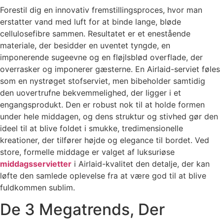
Forestil dig en innovativ fremstillingsproces, hvor man
erstatter vand med luft for at binde lange, bløde
cellulosefibre sammen. Resultatet er et enestående
materiale, der besidder en uventet tyngde, en
imponerende sugeevne og en fløjlsblød overflade, der
overrasker og imponerer gæsterne. En Airlaid-serviet føles
som en nystrøget stofserviet, men bibeholder samtidig
den uovertrufne bekvemmelighed, der ligger i et
engangsprodukt. Den er robust nok til at holde formen
under hele middagen, og dens struktur og stivhed gør den
ideel til at blive foldet i smukke, tredimensionelle
kreationer, der tilfører højde og elegance til bordet. Ved
store, formelle middage er valget af luksuriøse
middagsservietter
i Airlaid-kvalitet den detalje, der kan
løfte den samlede oplevelse fra at være god til at blive
fuldkommen sublim.
De 3 Megatrends, Der