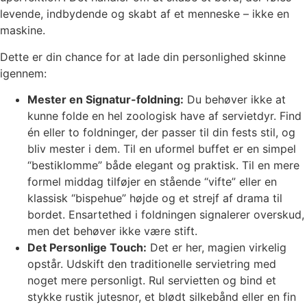
levende, indbydende og skabt af et menneske – ikke en
maskine.
Dette er din chance for at lade din personlighed skinne
igennem:
Mester en Signatur-foldning:
Du behøver ikke at
kunne folde en hel zoologisk have af servietdyr. Find
én eller to foldninger, der passer til din fests stil, og
bliv mester i dem. Til en uformel buffet er en simpel
“bestiklomme” både elegant og praktisk. Til en mere
formel middag tilføjer en stående “vifte” eller en
klassisk “bispehue” højde og et strejf af drama til
bordet. Ensartethed i foldningen signalerer overskud,
men det behøver ikke være stift.
Det Personlige Touch:
Det er her, magien virkelig
opstår. Udskift den traditionelle servietring med
noget mere personligt. Rul servietten og bind et
stykke rustik jutesnor, et blødt silkebånd eller en fin