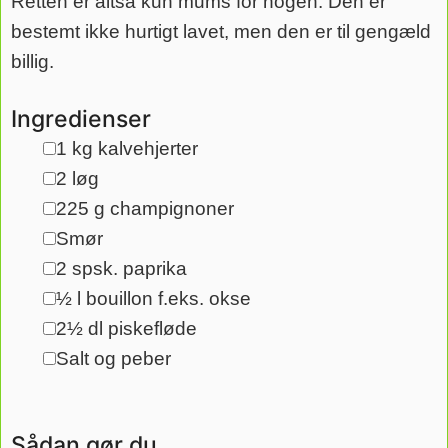
Retten er altså kun mums for nogen. Den er
bestemt ikke hurtigt lavet, men den er til gengæld
billig.
Ingredienser
1
kg
kalvehjerter
▢
2
løg
▢
225
g
champignoner
▢
Smør
▢
2
spsk.
paprika
▢
½
l
bouillon
f.eks. okse
▢
2½
dl
piskefløde
▢
Salt og peber
▢
Sådan gør du