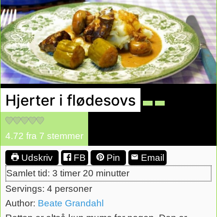
Hjerter i flødesovs
4.72
fra
7
stemmer
Udskriv
FB
Pin
Email
timer
minutter
Samlet tid:
3
timer
20
minutter
Servings:
4
personer
Author:
Beate Grandahl