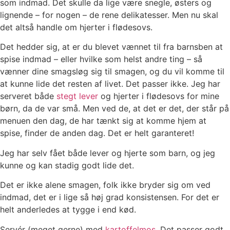
som indmad. Det skulle da lige være snegle, østers og
lignende – for nogen – de rene delikatesser. Men nu skal
det altså handle om hjerter i flødesovs.
Det hedder sig, at er du blevet vænnet til fra barnsben at
spise indmad – eller hvilke som helst andre ting – så
vænner dine smagsløg sig til smagen, og du vil komme til
at kunne lide det resten af livet. Det passer ikke. Jeg har
serveret både
stegt lever
og hjerter i flødesovs for mine
børn, da de var små. Men ved de, at det er det, der står på
menuen den dag, de har tænkt sig at komme hjem at
spise, finder de anden dag. Det er helt garanteret!
Jeg har selv fået både lever og hjerte som barn, og jeg
kunne og kan stadig godt lide det.
Det er ikke alene smagen, folk ikke bryder sig om ved
indmad, det er i lige så høj grad konsistensen. For det er
helt anderledes at tygge i end kød.
Servér (meget gerne) med
kartoffelmos
. Det passer godt