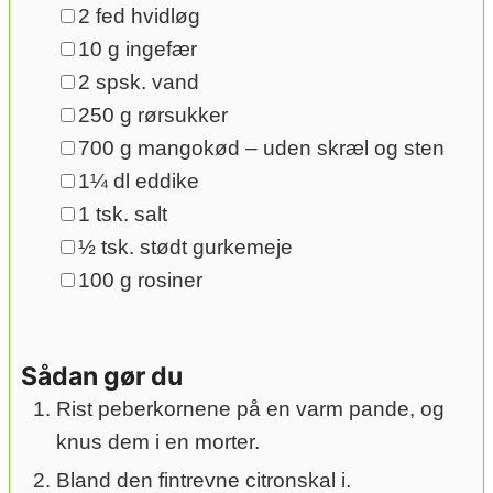
▢
2
fed
hvidløg
▢
10
g
ingefær
▢
2
spsk.
vand
▢
250
g
rørsukker
▢
700
g
mangokød
– uden skræl og sten
▢
1¼
dl
eddike
▢
1
tsk.
salt
▢
½
tsk.
stødt gurkemeje
▢
100
g
rosiner
Sådan gør du
Rist peberkornene på en varm pande, og
knus dem i en morter.
Bland den fintrevne citronskal i.