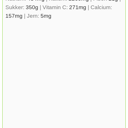
Sukker:
350
g
|
Vitamin C:
271
mg
|
Calcium:
157
mg
|
Jern:
5
mg