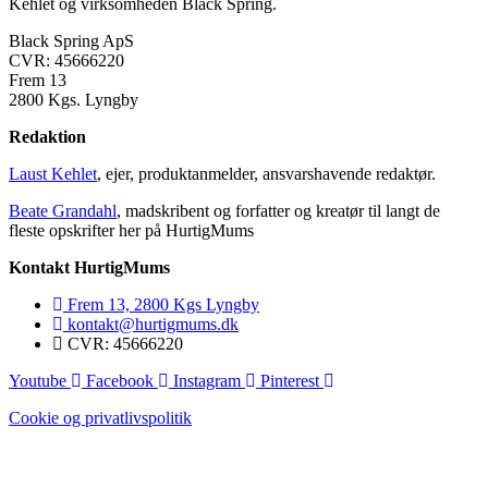
Kehlet og virksomheden Black Spring.
Black Spring ApS
CVR: 45666220
Frem 13
2800 Kgs. Lyngby
Redaktion
Laust Kehlet
, ejer, produktanmelder, ansvarshavende redaktør.
Beate Grandahl
, madskribent og forfatter og kreatør til langt de
fleste opskrifter her på HurtigMums
Kontakt HurtigMums
Frem 13, 2800 Kgs Lyngby
kontakt@hurtigmums.dk
CVR: 45666220
Youtube
Facebook
Instagram
Pinterest
Cookie og privatlivspolitik