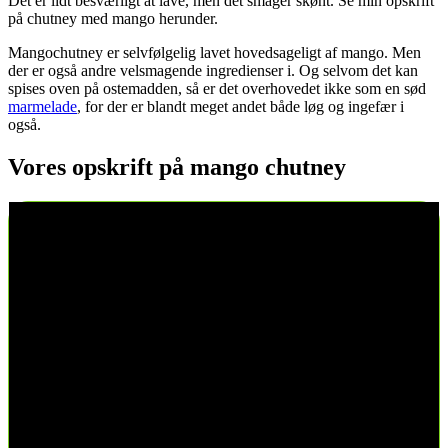
Det er lidt besværligt at lave, men det smager skønt. Se min opskrift
på chutney med mango herunder.
Mangochutney er selvfølgelig lavet hovedsageligt af mango. Men
der er også andre velsmagende ingredienser i. Og selvom det kan
spises oven på ostemadden, så er det overhovedet ikke som en sød
marmelade
, for der er blandt meget andet både løg og ingefær i
også.
Vores opskrift på mango chutney