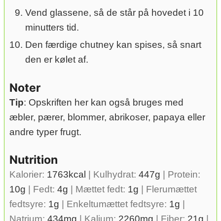
Vend glassene, så de står på hovedet i 10
minutters tid.
Den færdige chutney kan spises, så snart
den er kølet af.
Noter
Tip
: Opskriften her kan også bruges med
æbler, pærer, blommer, abrikoser, papaya eller
andre typer frugt.
Nutrition
Kalorier:
1763
kcal
|
Kulhydrat:
447
g
|
Protein:
10
g
|
Fedt:
4
g
|
Mættet fedt:
1
g
|
Flerumættet
fedtsyre:
1
g
|
Enkeltumættet fedtsyre:
1
g
|
Natrium:
434
mg
|
Kalium:
2260
mg
|
Fiber:
21
g
|