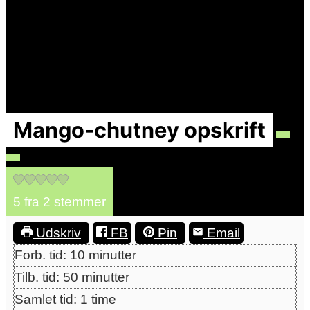
Mango-chutney opskrift
5
fra
2
stemmer
Udskriv
FB
Pin
Email
minutter
Forb. tid:
10
minutter
minutter
Tilb. tid:
50
minutter
time
Samlet tid:
1
time