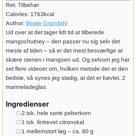
Ret:
Tilbehør
Calories:
1763
kcal
Author:
Beate Grandahl
Ud over at det tager lidt tid at tilberede
mangochutney – den passer nu sig selv det
meste af tiden – så er det mest besværlige at
skære stenen i mangoen ud. Og selvom jeg har
set flere videoer om, hvilken metode der er den
bedste, så synes jeg stadig, at det er bøvlet. 2
marmeladeglas
Ingredienser
▢
2
tsk.
hele sorte peberkorn
▢
1
tsk.
fintrevet citronskal
▢
1
mellemstort løg
– ca. 80 g