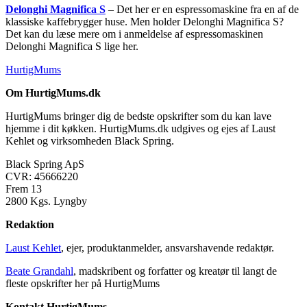
Delonghi Magnifica S
– Det her er en espressomaskine fra en af de
klassiske kaffebrygger huse. Men holder Delonghi Magnifica S?
Det kan du læse mere om i anmeldelse af espressomaskinen
Delonghi Magnifica S lige her.
HurtigMums
Om HurtigMums.dk
HurtigMums bringer dig de bedste opskrifter som du kan lave
hjemme i dit køkken. HurtigMums.dk udgives og ejes af Laust
Kehlet og virksomheden Black Spring.
Black Spring ApS
CVR: 45666220
Frem 13
2800 Kgs. Lyngby
Redaktion
Laust Kehlet
, ejer, produktanmelder, ansvarshavende redaktør.
Beate Grandahl
, madskribent og forfatter og kreatør til langt de
fleste opskrifter her på HurtigMums
Kontakt HurtigMums