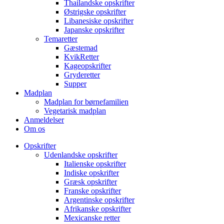
Thailandske opskrifter
Østrigske opskrifter
Libanesiske opskrifter
Japanske opskrifter
Temaretter
Gæstemad
KvikRetter
Kageopskrifter
Gryderetter
Supper
Madplan
Madplan for børnefamilien
Vegetarisk madplan
Anmeldelser
Om os
Opskrifter
Udenlandske opskrifter
Italienske opskrifter
Indiske opskrifter
Græsk opskrifter
Franske opskrifter
Argentinske opskrifter
Afrikanske opskrifter
Mexicanske retter