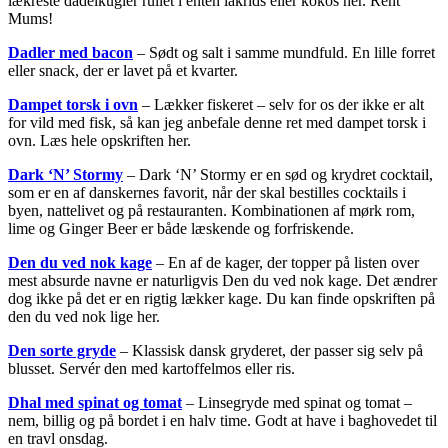
lækreste dadelkugler rullet i enten lakrids eller kokos her. Rent
Mums!
Dadler med bacon
– Sødt og salt i samme mundfuld. En lille forret
eller snack, der er lavet på et kvarter.
Dampet torsk i ovn
– Lækker fiskeret – selv for os der ikke er alt
for vild med fisk, så kan jeg anbefale denne ret med dampet torsk i
ovn. Læs hele opskriften her.
Dark ‘N’ Stormy
– Dark ‘N’ Stormy er en sød og krydret cocktail,
som er en af danskernes favorit, når der skal bestilles cocktails i
byen, nattelivet og på restauranten. Kombinationen af mørk rom,
lime og Ginger Beer er både læskende og forfriskende.
Den du ved nok kage
– En af de kager, der topper på listen over
mest absurde navne er naturligvis Den du ved nok kage. Det ændrer
dog ikke på det er en rigtig lækker kage. Du kan finde opskriften på
den du ved nok lige her.
Den sorte gryde
– Klassisk dansk gryderet, der passer sig selv på
blusset. Servér den med kartoffelmos eller ris.
Dhal med spinat og tomat
– Linsegryde med spinat og tomat –
nem, billig og på bordet i en halv time. Godt at have i baghovedet til
en travl onsdag.