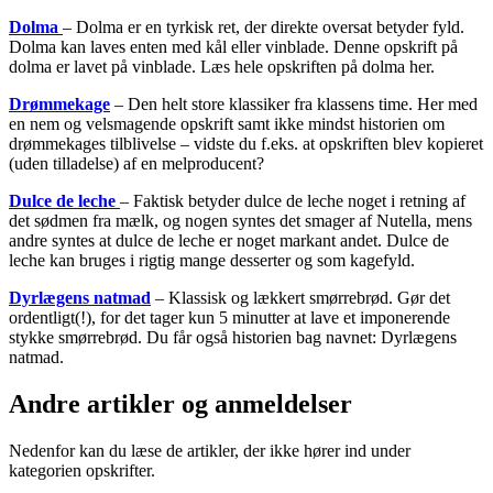
Dolma
– Dolma er en tyrkisk ret, der direkte oversat betyder fyld.
Dolma kan laves enten med kål eller vinblade. Denne opskrift på
dolma er lavet på vinblade. Læs hele opskriften på dolma her.
Drømmekage
– Den helt store klassiker fra klassens time. Her med
en nem og velsmagende opskrift samt ikke mindst historien om
drømmekages tilblivelse – vidste du f.eks. at opskriften blev kopieret
(uden tilladelse) af en melproducent?
Dulce de leche
– Faktisk betyder dulce de leche noget i retning af
det sødmen fra mælk, og nogen syntes det smager af Nutella, mens
andre syntes at dulce de leche er noget markant andet. Dulce de
leche kan bruges i rigtig mange desserter og som kagefyld.
Dyrlægens natmad
– Klassisk og lækkert smørrebrød. Gør det
ordentligt(!), for det tager kun 5 minutter at lave et imponerende
stykke smørrebrød. Du får også historien bag navnet: Dyrlægens
natmad.
Andre artikler og anmeldelser
Nedenfor kan du læse de artikler, der ikke hører ind under
kategorien opskrifter.