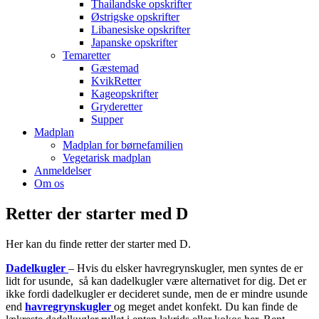
Thailandske opskrifter
Østrigske opskrifter
Libanesiske opskrifter
Japanske opskrifter
Temaretter
Gæstemad
KvikRetter
Kageopskrifter
Gryderetter
Supper
Madplan
Madplan for børnefamilien
Vegetarisk madplan
Anmeldelser
Om os
Retter der starter med D
Her kan du finde retter der starter med D.
Dadelkugler
– Hvis du elsker havregrynskugler, men syntes de er
lidt for usunde, så kan dadelkugler være alternativet for dig. Det er
ikke fordi dadelkugler er decideret sunde, men de er mindre usunde
end
havregrynskugler
og meget andet konfekt. Du kan finde de