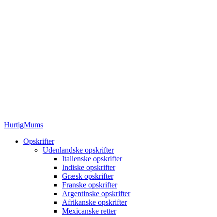
HurtigMums
Opskrifter
Udenlandske opskrifter
Italienske opskrifter
Indiske opskrifter
Græsk opskrifter
Franske opskrifter
Argentinske opskrifter
Afrikanske opskrifter
Mexicanske retter