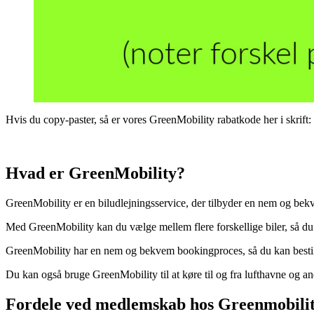
Hvis du copy-paster, så er vores GreenMobility rabatkode her i skrift:
Hvad er GreenMobility?
GreenMobility er en biludlejningsservice, der tilbyder en nem og bekvem
Med GreenMobility kan du vælge mellem flere forskellige biler, så du k
GreenMobility har en nem og bekvem bookingproces, så du kan bestille
Du kan også bruge GreenMobility til at køre til og fra lufthavne og an
Fordele ved medlemskab hos Greenmobili