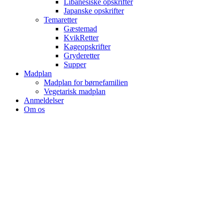
Libanesiske opskrifter
Japanske opskrifter
Temaretter
Gæstemad
KvikRetter
Kageopskrifter
Gryderetter
Supper
Madplan
Madplan for børnefamilien
Vegetarisk madplan
Anmeldelser
Om os