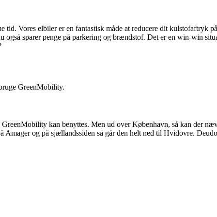
d. Vores elbiler er en fantastisk måde at reducere dit kulstofaftryk p
t du også sparer penge på parkering og brændstof. Det er en win-win situ
?
 bruge GreenMobility.
GreenMobility kan benyttes. Men ud over København, så kan der nævnes
å Amager og på sjællandssiden så går den helt ned til Hvidovre. Deud