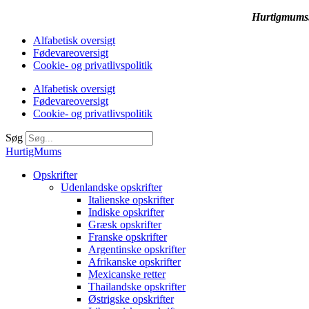
Hurtigmums.d
Alfabetisk oversigt
Fødevareoversigt
Cookie- og privatlivspolitik
Alfabetisk oversigt
Fødevareoversigt
Cookie- og privatlivspolitik
Søg
HurtigMums
Opskrifter
Udenlandske opskrifter
Italienske opskrifter
Indiske opskrifter
Græsk opskrifter
Franske opskrifter
Argentinske opskrifter
Afrikanske opskrifter
Mexicanske retter
Thailandske opskrifter
Østrigske opskrifter