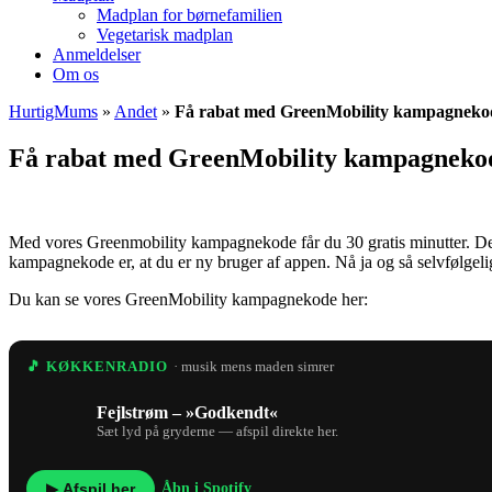
Madplan for børnefamilien
Vegetarisk madplan
Anmeldelser
Om os
HurtigMums
»
Andet
»
Få rabat med GreenMobility kampagnekode
Få rabat med GreenMobility kampagnekode
Med vores Greenmobility kampagnekode får du 30 gratis minutter. De ka
kampagnekode er, at du er ny bruger af appen. Nå ja og så selvfølgelig
Du kan se vores GreenMobility kampagnekode her:
🎵 KØKKENRADIO
· musik mens maden simrer
Fejlstrøm – »Godkendt«
Sæt lyd på gryderne — afspil direkte her.
▶ Afspil her
Åbn i Spotify