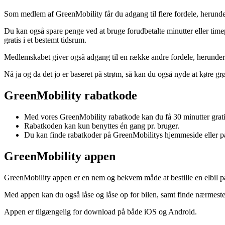
Som medlem af GreenMobility får du adgang til flere fordele, herunder 
Du kan også spare penge ved at bruge forudbetalte minutter eller tim
gratis i et bestemt tidsrum.
Medlemskabet giver også adgang til en række andre fordele, herunder r
Nå ja og da det jo er baseret på strøm, så kan du også nyde at køre gr
GreenMobility rabatkode
Med vores GreenMobility rabatkode kan du få 30 minutter grati
Rabatkoden kan kun benyttes én gang pr. bruger.
Du kan finde rabatkoder på GreenMobilitys hjemmeside eller på
GreenMobility appen
GreenMobility appen er en nem og bekvem måde at bestille en elbil p
Med appen kan du også låse og låse op for bilen, samt finde nærmeste 
Appen er tilgængelig for download på både iOS og Android.