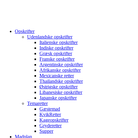
Opskrifter
Udenlandske opskrifter
Italienske opskrifter
Indiske opskrifter
Græsk opskrifter
Franske opskrifter
Argentinske opskrifter
Afrikanske opskrifter
Mexicanske retter
Thailandske opskrifter
Østrigske opskrifter
Libanesiske opskrifter
Japanske opskrifter
Temaretter
Gæstemad
KvikRetter
Kageopskrifter
Gryderetter
Supper
Madplan