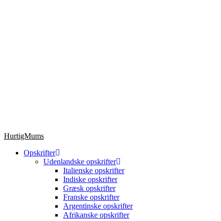
HurtigMums
Opskrifter
Udenlandske opskrifter
Italienske opskrifter
Indiske opskrifter
Græsk opskrifter
Franske opskrifter
Argentinske opskrifter
Afrikanske opskrifter