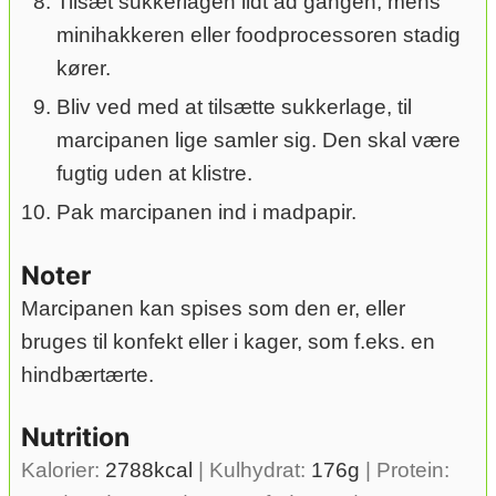
Tilsæt sukkerlagen lidt ad gangen, mens
minihakkeren eller foodprocessoren stadig
kører.
Bliv ved med at tilsætte sukkerlage, til
marcipanen lige samler sig. Den skal være
fugtig uden at klistre.
Pak marcipanen ind i madpapir.
Noter
Marcipanen kan spises som den er, eller
bruges til konfekt eller i kager, som f.eks. en
hindbærtærte.
Nutrition
Kalorier:
2788
kcal
|
Kulhydrat:
176
g
|
Protein: