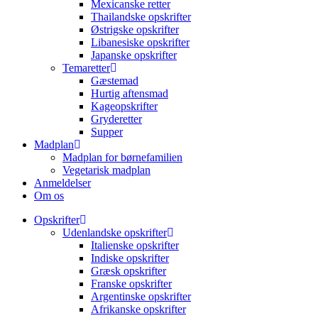
Mexicanske retter
Thailandske opskrifter
Østrigske opskrifter
Libanesiske opskrifter
Japanske opskrifter
Temaretter
Gæstemad
Hurtig aftensmad
Kageopskrifter
Gryderetter
Supper
Madplan
Madplan for børnefamilien
Vegetarisk madplan
Anmeldelser
Om os
Opskrifter
Udenlandske opskrifter
Italienske opskrifter
Indiske opskrifter
Græsk opskrifter
Franske opskrifter
Argentinske opskrifter
Afrikanske opskrifter