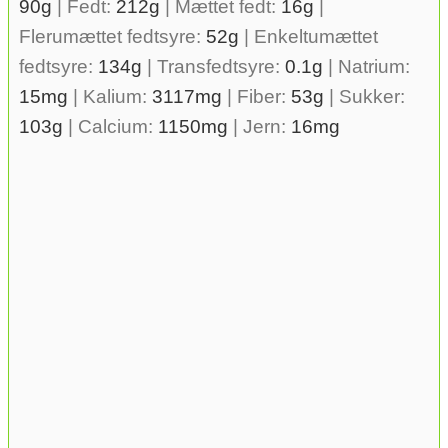
90
g
|
Fedt:
212
g
|
Mættet fedt:
16
g
|
Flerumættet fedtsyre:
52
g
|
Enkeltumættet
fedtsyre:
134
g
|
Transfedtsyre:
0.1
g
|
Natrium:
15
mg
|
Kalium:
3117
mg
|
Fiber:
53
g
|
Sukker:
103
g
|
Calcium:
1150
mg
|
Jern:
16
mg