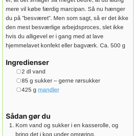
mere vil købe færdig marcipan. Så nu hænger
du på ”besværet”. Men som sagt, så er det ikke
den mest besværlige arbejdsproces, slet ikke
hvis du alligevel er i gang med at lave
hjemmelavet konfekt eller bagværk. Ca. 500 g
Ingredienser
▢
2
dl
vand
▢
85
g
sukker – gerne rørsukker
▢
425
g
mandler
Sådan gør du
Kom vand og sukker i en kasserolle, og
bring det i kog under omrøring.