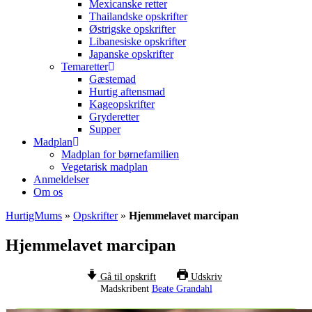
Mexicanske retter
Thailandske opskrifter
Østrigske opskrifter
Libanesiske opskrifter
Japanske opskrifter
Temaretter
Gæstemad
Hurtig aftensmad
Kageopskrifter
Gryderetter
Supper
Madplan
Madplan for børnefamilien
Vegetarisk madplan
Anmeldelser
Om os
HurtigMums
»
Opskrifter
»
Hjemmelavet marcipan
Hjemmelavet marcipan
Gå til opskrift
Udskriv
Madskribent
Beate Grandahl