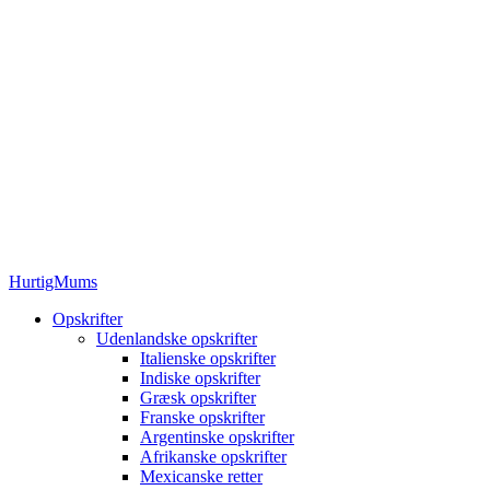
HurtigMums
Opskrifter
Udenlandske opskrifter
Italienske opskrifter
Indiske opskrifter
Græsk opskrifter
Franske opskrifter
Argentinske opskrifter
Afrikanske opskrifter
Mexicanske retter