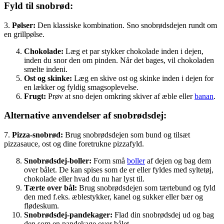
Fyld til snobrød:
3.
Pølser:
Den klassiske kombination. Sno snobrødsdejen rundt om
en grillpølse.
Chokolade:
Læg et par stykker chokolade inden i dejen,
inden du snor den om pinden. Når det bages, vil chokoladen
smelte indeni.
Ost og skinke:
Læg en skive ost og skinke inden i dejen for
en lækker og fyldig smagsoplevelse.
Frugt:
Prøv at sno dejen omkring skiver af æble eller
banan
.
Alternative anvendelser af snobrødsdej:
7.
Pizza-snobrød:
Brug snobrødsdejen som bund og tilsæt
pizzasauce, ost og dine foretrukne pizzafyld.
Snobrødsdej-boller:
Form små
boller
af dejen og bag dem
over bålet. De kan spises som de er eller fyldes med syltetøj,
chokolade eller hvad du nu har lyst til.
Tærte over bål:
Brug snobrødsdejen som tærtebund og fyld
den med f.eks. æblestykker, kanel og sukker eller bær og
flødeskum.
Snobrødsdej-pandekager:
Flad din snobrødsdej ud og bag
den som en pandekage over bålet.