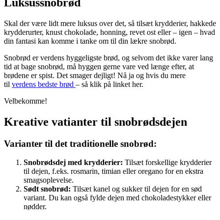
Luksussnobrød
Skal der være lidt mere luksus over det, så tilsæt krydderier, hakkede
krydderurter, knust chokolade, honning, revet ost eller – igen – hvad
din fantasi kan komme i tanke om til din lækre snobrød.
Snobrød er verdens hyggeligste brød, og selvom det ikke varer lang
tid at bage snobrød, må hyggen gerne vare ved længe efter, at
brødene er spist. Det smager dejligt! Nå ja og hvis du mere
til
verdens bedste brød
– så klik på linket her.
Velbekomme!
Kreative vatianter til snobrødsdejen
Varianter til det traditionelle snobrød:
Snobrødsdej med krydderier:
Tilsæt forskellige krydderier
til dejen, f.eks. rosmarin, timian eller oregano for en ekstra
smagsoplevelse.
Sødt snobrød:
Tilsæt kanel og sukker til dejen for en sød
variant. Du kan også fylde dejen med chokoladestykker eller
nødder.