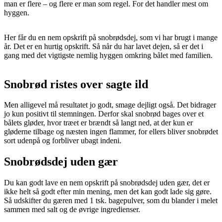
man er flere – og flere er man som regel. For det handler mest om
hyggen.
Her får du en nem opskrift på snobrødsdej, som vi har brugt i mange
år. Det er en hurtig opskrift. Så når du har lavet dejen, så er det i
gang med det vigtigste nemlig hyggen omkring bålet med familien.
Snobrød ristes over sagte ild
Men alligevel må resultatet jo godt, smage dejligt også. Det bidrager
jo kun positivt til stemningen. Derfor skal snobrød bages over et
bålets gløder, hvor træet er brændt så langt ned, at der kun er
gløderne tilbage og næsten ingen flammer, for ellers bliver snobrødet
sort udenpå og forbliver ubagt indeni.
Snobrødsdej uden gær
Du kan godt lave en nem opskrift på snobrødsdej uden gær, det er
ikke helt så godt efter min mening, men det kan godt lade sig gøre.
Så udskifter du gæren med 1 tsk. bagepulver, som du blander i melet
sammen med salt og de øvrige ingredienser.