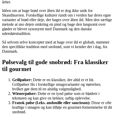
årtier.
Idéen om at bage brød over åben ild er dog ikke unik for
Skandinavien. Forskellige kulturer rundt om i verden har deres egne
varianter af brød eller deje, der bages over åben ild. Men den særlige
metode at sno dejen omkring en pind og bage den langsomt over
gløder er blevet synonymt med Danmark og den danske
udendørstradition.
Så selvom selve konceptet med at bage over ild er globalt, stammer
den specifikke tradition med snobrød, som vi kender det i dag, fra
Danmark.
Pølsevalg til gode snobrød: Fra klassiker
til gourmet
Grillpølser:
Dette er en klassiker, der altid er et hit.
Grillpølser fås i forskellige smagsvarianter og størrelser,
hvilket gør dem til en alsidig valgmulighed.
Wienerpølser:
Dette er en tynd pølse som er blødere i
teksturen og kan give en lækker, saftig oplevelse.
Fransk pølse (f.eks. andouille eller saucisson):
Disse er ofte
kraftige i smagen og kan tilføje en gourmet-fornemmelse til dit
snobrød.