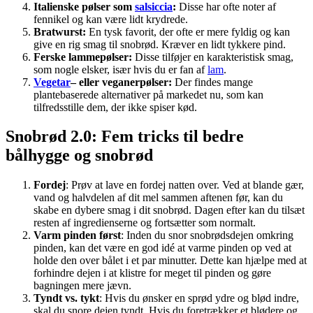
Italienske pølser som
salsiccia
:
Disse har ofte noter af
fennikel og kan være lidt krydrede.
Bratwurst:
En tysk favorit, der ofte er mere fyldig og kan
give en rig smag til snobrød. Kræver en lidt tykkere pind.
Ferske lammepølser:
Disse tilføjer en karakteristisk smag,
som nogle elsker, især hvis du er fan af
lam
.
Vegetar
– eller veganerpølser:
Der findes mange
plantebaserede alternativer på markedet nu, som kan
tilfredsstille dem, der ikke spiser kød.
Snobrød 2.0: Fem tricks til bedre
bålhygge og snobrød
Fordej
: Prøv at lave en fordej natten over. Ved at blande gær,
vand og halvdelen af dit mel sammen aftenen før, kan du
skabe en dybere smag i dit snobrød. Dagen efter kan du tilsæt
resten af ingredienserne og fortsætter som normalt.
Varm pinden først
: Inden du snor snobrødsdejen omkring
pinden, kan det være en god idé at varme pinden op ved at
holde den over bålet i et par minutter. Dette kan hjælpe med at
forhindre dejen i at klistre for meget til pinden og gøre
bagningen mere jævn.
Tyndt vs. tykt
: Hvis du ønsker en sprød ydre og blød indre,
skal du snore dejen tyndt. Hvis du foretrækker et blødere og