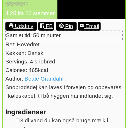
4.25
fra
20
stemmer
Udskriv
FB
Pin
Email
minutter
Samlet tid:
50
minutter
Ret:
Hovedret
Køkken:
Dansk
Servings:
4
snobrød
Calories:
465
kcal
Author:
Beate Grandahl
Snobrødsdej kan laves i forvejen og opbevares
i køleskabet, til bålhyggen har indfundet sig.
Ingredienser
▢
3
dl
vand
du kan også bruge mælk i