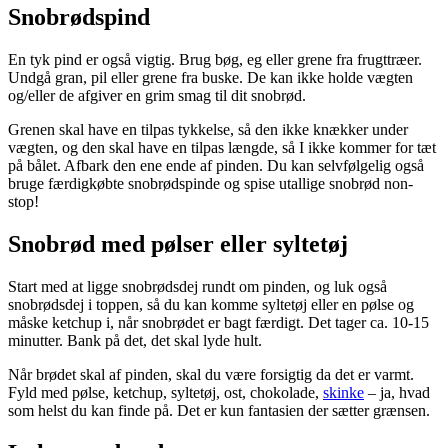
Snobrødspind
En tyk pind er også vigtig. Brug bøg, eg eller grene fra frugttræer.
Undgå gran, pil eller grene fra buske. De kan ikke holde vægten
og/eller de afgiver en grim smag til dit snobrød.
Grenen skal have en tilpas tykkelse, så den ikke knækker under
vægten, og den skal have en tilpas længde, så I ikke kommer for tæt
på bålet. Afbark den ene ende af pinden. Du kan selvfølgelig også
bruge færdigkøbte snobrødspinde og spise utallige snobrød non-
stop!
Snobrød med pølser eller syltetøj
Start med at ligge snobrødsdej rundt om pinden, og luk også
snobrødsdej i toppen, så du kan komme syltetøj eller en pølse og
måske ketchup i, når snobrødet er bagt færdigt. Det tager ca. 10-15
minutter. Bank på det, det skal lyde hult.
Når brødet skal af pinden, skal du være forsigtig da det er varmt.
Fyld med pølse, ketchup, syltetøj, ost, chokolade,
skinke
– ja, hvad
som helst du kan finde på. Det er kun fantasien der sætter grænsen.