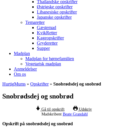
Thailandske opskrifter
Østrigske opskrifter
Libanesiske opskrifter
Japanske opskrifter
Temaretter
Gæstemad
KvikRetter
Kageopskrifter
Gryderetter
Supper
Madplan
Madplan for børnefamilien
Vegetarisk madplan
Anmeldelser
Om os
HurtigMums
»
Opskrifter
»
Snobrødsdej og snobrød
Snobrødsdej og snobrød
Gå til opskrift
Udskriv
Madskribent
Beate Grandahl
Opskrift på snobrødsdej og snobrød