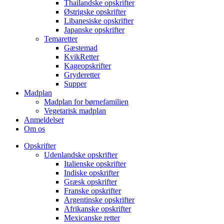
Thailandske opskrifter
Østrigske opskrifter
Libanesiske opskrifter
Japanske opskrifter
Temaretter
Gæstemad
KvikRetter
Kageopskrifter
Gryderetter
Supper
Madplan
Madplan for børnefamilien
Vegetarisk madplan
Anmeldelser
Om os
Opskrifter
Udenlandske opskrifter
Italienske opskrifter
Indiske opskrifter
Græsk opskrifter
Franske opskrifter
Argentinske opskrifter
Afrikanske opskrifter
Mexicanske retter