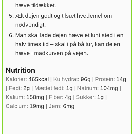
hæve tildækket.
Ælt dejen godt og tilsæt hvedemel om
nødvendigt.
Man skal lade dejen hæve et lunt sted i en
halv times tid – skal i på båltur, kan dejen
hæve i madkurven på vejen.
Nutrition
Kalorier:
465
kcal
|
Kulhydrat:
96
g
|
Protein:
14
g
|
Fedt:
2
g
|
Mættet fedt:
1
g
|
Natrium:
104
mg
|
Kalium:
158
mg
|
Fiber:
4
g
|
Sukker:
1
g
|
Calcium:
19
mg
|
Jern:
6
mg