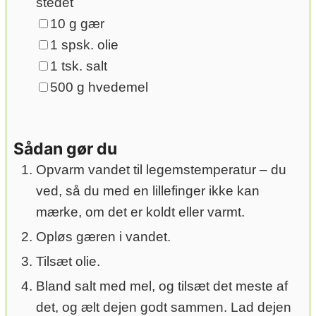
stedet
▢
10
g
gær
▢
1
spsk.
olie
▢
1
tsk.
salt
▢
500
g
hvedemel
Sådan gør du
Opvarm vandet til legemstemperatur – du
ved, så du med en lillefinger ikke kan
mærke, om det er koldt eller varmt.
Opløs gæren i vandet.
Tilsæt olie.
Bland salt med mel, og tilsæt det meste af
det, og ælt dejen godt sammen. Lad dejen