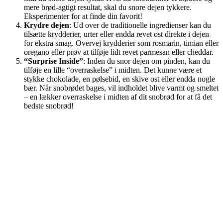
mere brød-agtigt resultat, skal du snore dejen tykkere.
Eksperimenter for at finde din favorit!
Krydre dejen
: Ud over de traditionelle ingredienser kan du
tilsætte krydderier, urter eller endda revet ost direkte i dejen
for ekstra smag. Overvej krydderier som rosmarin, timian eller
oregano eller prøv at tilføje lidt revet parmesan eller cheddar.
“Surprise Inside”
: Inden du snor dejen om pinden, kan du
tilføje en lille “overraskelse” i midten. Det kunne være et
stykke chokolade, en pølsebid, en skive ost eller endda nogle
bær. Når snobrødet bages, vil indholdet blive varmt og smeltet
– en lækker overraskelse i midten af dit snobrød for at få det
bedste snobrød!